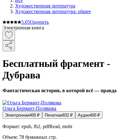
Все
Художественная литература
Художественная литература: общее
5.0
5
Оценить
Электронная книга
Бесплатный фрагмент -
Дубрава
Фантастическая история, в которой всё — правда
Ольга Бермант-Полякова
Электронная
400
₽
Печатная
832
₽
Аудио
400
₽
Формат:
epub, fb2, pdfRead, mobi
Объем:
78
бумажных стр.