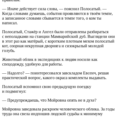
— Иначе действует сила слова, — пояснил Полосатый. —
Когда словами думаешь, события проявляются в твоём темпе,
а записанное словами сбывается в темпе того, о ком ты
написал.
Полосатый, Стажёр и Ангел были отправлены разбираться
с неполадками на станции Мамварийский дуб. Выглядели они
в этот раз как матёрый, с коротким плотным мехом полосатый
кот, озорная некрупная дворняга и сизокрылый молодой
голубь.
Животный облик в экспедициях к людям носили как
спецодежду, удобную для работы.
— Надолго? — поинтересовался завскладом Евсеич, решая
практический вопрос, какого окраса комплекты выдавать.
Полосатый вспомнил свою предыдущую поездку
и подмигнул:
— Предупреждаешь, что Мойровна опять не в духе?
Мойровна заведовала раскроем человеческого облика. За годы
труда она свела индпошив людской судьбы к минимуму