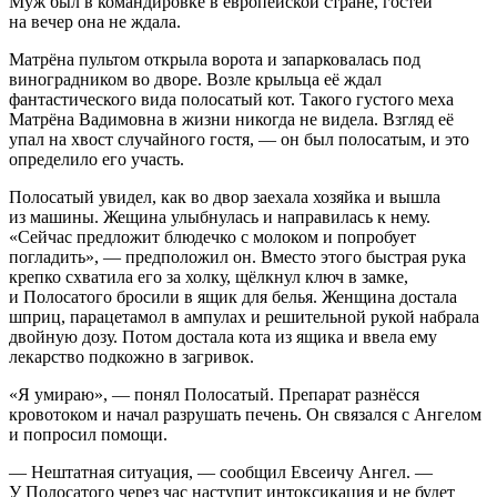
Муж был в командировке в европейской стране, гостей
на вечер она не ждала.
Матрёна пультом открыла ворота и запарковалась под
виноградником во дворе. Возле крыльца её ждал
фантастического вида полосатый кот. Такого густого меха
Матрёна Вадимовна в жизни никогда не видела. Взгляд её
упал на хвост случайного гостя, — он был полосатым, и это
определило его участь.
Полосатый увидел, как во двор заехала хозяйка и вышла
из машины. Жещина улыбнулась и направилась к нему.
«Сейчас предложит блюдечко с молоком и попробует
погладить», — предположил он. Вместо этого быстрая рука
крепко схватила его за холку, щёлкнул ключ в замке,
и Полосатого бросили в ящик для белья. Женщина достала
шприц, парацетамол в ампулах и решительной рукой набрала
двойную дозу. Потом достала кота из ящика и ввела ему
лекарство подкожно в загривок.
«Я умираю», — понял Полосатый. Препарат разнёсся
кровотоком и начал разрушать печень. Он связался с Ангелом
и попросил помощи.
— Нештатная ситуация, — сообщил Евсеичу Ангел. —
У Полосатого через час наступит интоксикация и не будет