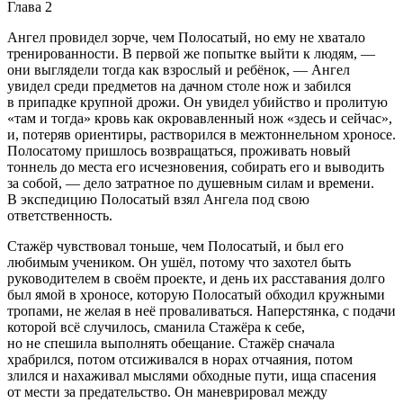
Глава 2
Ангел провидел зорче, чем Полосатый, но ему не хватало
тренированности. В первой же попытке выйти к людям, —
они выглядели тогда как взрослый и ребёнок, — Ангел
увидел среди предметов на дачном столе нож и забился
в припадке крупной дрожи. Он увидел убийство и пролитую
«там и тогда» кровь как окровавленный нож «здесь и сейчас»,
и, потеряв ориентиры, растворился в межтоннельном хроносе.
Полосатому пришлось возвращаться, проживать новый
тоннель до места его исчезновения, собирать его и выводить
за собой, — дело затратное по душевным силам и времени.
В экспедицию Полосатый взял Ангела под свою
ответственность.
Стажёр чувствовал тоньше, чем Полосатый, и был его
любимым учеником. Он ушёл, потому что захотел быть
руководителем в своём проекте, и день их расставания долго
был ямой в хроносе, которую Полосатый обходил кружными
тропами, не желая в неё проваливаться. Наперстянка, с подачи
которой всё случилось, сманила Стажёра к себе,
но не спешила выполнять обещание. Стажёр сначала
храбрился, потом отсиживался в норах отчаяния, потом
злился и нахаживал мыслями обходные пути, ища спасения
от мести за предательство. Он маневрировал между