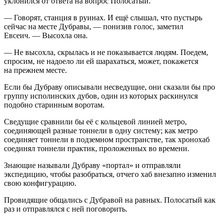
уклонился от ответа на вопрос Полосатый.
— Говорят, станция в руинах. И ещё слышал, что пустырь
сейчас на месте Дубравы, — понизив голос, заметил
Евсеич. — Высохла она.
— Не высохла, скрылась и не показывается людям. Поедем,
спросим, не надоело ли ей шарахаться, может, покажется
на прежнем месте.
Если бы Дубраву описывали несведущие, они сказали бы про
группу исполинских дубов, один из которых раскинулся
подобно старинным воротам.
Сведущие сравнили бы её с кольцевой линией метро,
соединяющей разные тоннели в одну систему; как метро
соединяет тоннели в подземном пространстве, так хронохаб
соединял тоннели практик, проложенных во времени.
Знающие называли Дубраву «портал» и отправляли
экспедицию, чтобы разобраться, отчего хаб внезапно изменил
свою конфигурацию.
Провидящие общались с Дубравой на равных. Полосатый как
раз и отправлялся с ней поговорить.