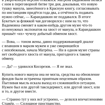
с ним в переговорной битве три дня, доказывая, что новую
тушку манула, занесённого в Красную книгу, согласовывать
по инстанциям придётся года два, а отчётность подавать
нужно сейчас, — Карандашкин не поддавался. В итоге
Букетыч за фляжкой чая договорился с ним на то, что
Вадимовна сменяет в каком-нибудь другом музее что-то
из ненужных экспонатов на хвост от манула, и Карандашкин
пришьёт «их» чучелу добытый обменом хвост.
— Вова, — тоном жены, давно поддерживающей диалог
с впавшим в маразм мужем и уже смирившейся
с неизбежным, начала Матрёна. — Ни в одном музее страны
нет свободного хвоста от манула, пригодного к такому
обмену.
— Да? — удивился Косорезов. — Я не знал.
Купить нового манула она не могла, средства на обновление
фондов были истрачены приятным нецелевым образом.
Пытливая мысль искала выход из сложившейся ситуации.
Нужен был или другой таксидермист, или другой хвост, или
и то, и другое вместе.
— Странно тут у них всё устроено, — делился впечатлениями
Стажёр. — Сплошное пространство.