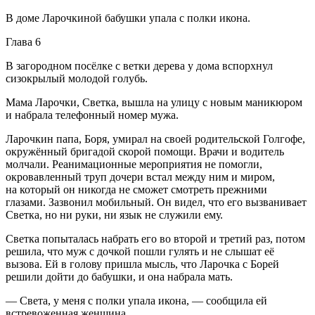
В доме Ларочкиной бабушки упала с полки икона.
Глава 6
В загородном посёлке с ветки дерева у дома вспорхнул
сизокрылый молодой голубь.
Мама Ларочки, Светка, вышла на улицу с новым маникюром
и набрала телефонный номер мужа.
Ларочкин папа, Боря, умирал на своей родительской Голгофе,
окружённый бригадой скорой помощи. Врачи и водитель
молчали. Реанимационные мероприятия не помогли,
окровавленный труп дочери встал между ним и миром,
на который он никогда не сможет смотреть прежними
глазами. Зазвонил мобильный. Он видел, что его вызванивает
Светка, но ни руки, ни язык не служили ему.
Светка попыталась набрать его во второй и третий раз, потом
решила, что муж с дочкой пошли гулять и не слышат её
вызова. Ей в голову пришла мысль, что Ларочка с Борей
решили дойти до бабушки, и она набрала мать.
— Света, у меня с полки упала икона, — сообщила ей
встревоженная женщина.