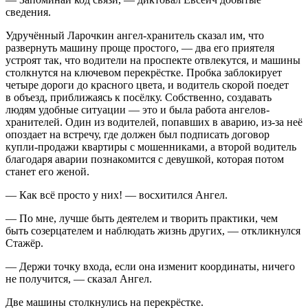
сведения.
Удручённый Ларочкин ангел-хранитель сказал им, что
развернуть машину проще простого, — два его приятеля
устроят так, что водители на проспекте отвлекутся, и машины
столкнутся на ключевом перекрёстке. Пробка заблокирует
четыре дороги до красного цвета, и водитель скорой поедет
в объезд, приближаясь к посёлку. Собственно, создавать
людям удобные ситуации — это и была работа ангелов-
хранителей. Один из водителей, попавших в аварию, из-за неё
опоздает на встречу, где должен был подписать договор
купли-продажи квартиры с мошенниками, а второй водитель
благодаря аварии познакомится с девушкой, которая потом
станет его женой.
— Как всё просто у них! — восхитился Ангел.
— По мне, лучше быть деятелем и творить практики, чем
быть созерцателем и наблюдать жизнь других, — откликнулся
Стажёр.
— Держи точку входа, если она изменит координаты, ничего
не получится, — сказал Ангел.
Две машины столкнулись на перекрёстке.