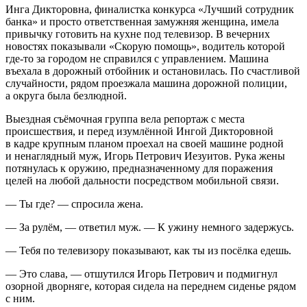
Инга Дикторовна, финалистка конкурса «Лучший сотрудник
банка» и просто ответственная замужняя женщина, имела
привычку готовить на кухне под телевизор. В вечерних
новостях показывали «Скорую помощь», водитель которой
где-то за городом не справился с управлением. Машина
въехала в дорожный отбойник и остановилась. По счастливой
случайности, рядом проезжала машина дорожной полиции,
а округа была безлюдной.
Выездная съёмочная группа вела репортаж с места
происшествия, и перед изумлённой Ингой Дикторовной
в кадре крупным планом проехал на своей машине родной
и ненаглядный муж, Игорь Петрович Иезуитов. Рука жены
потянулась к оружию, предназначенному для поражения
целей на любой дальности посредством мобильной связи.
— Ты где? — спросила жена.
— За рулём, — ответил муж. — К ужину немного задержусь.
— Тебя по телевизору показывают, как ты из посёлка едешь.
— Это слава, — отшутился Игорь Петрович и подмигнул
озорной дворняге, которая сидела на переднем сиденье рядом
с ним.