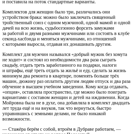
и поставила на поток стандартные варианты.
Комплектов для женщин было три, различались они
устройством брака: можно было заключать священный
тройственный союз с одним мужчиной, одной мамой и одной
дачей на всю жизнь, судьбосезонно форсить замужами
за работой и двумя разными мужчинами или состоять в клубе
секонд-хасбэнда и меняться мужчинами, из отношений
с которыми выросла, отдавая их донашивать другим.
Комплект для мужчин назывался «добрый мужик без хомута
не ходит» и состоял из необходимости два раза сыграть
свадьбу, отдать треть заработанного на подарки, налоги
и штрафы, ещё треть отдать за жильё и еду, сделать за жизнь
минимум два ремонта в квартире, поменять больше трёх
машин, дюжину раз оплатить другим людям отпуск и два раза
обучение в высшем учебном заведении. Кому когда отдавать,
«опция», оставляла пространство, где можно было поиграть
вариантами с составом женщин и детей на иждивении. Когда
Мойровна была не в духе, она добавляла в комплект двадцать
лет труда ещё и на внуков, так что вернуться, быстро
управившись с земными делами, не было никакой
возможности.
— Стажёра берём с собой, втроём в Дубраве работаем, —