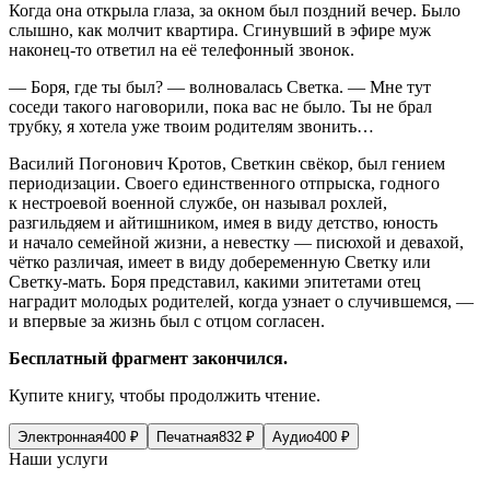
Когда она открыла глаза, за окном был поздний вечер. Было
слышно, как молчит квартира. Сгинувший в эфире муж
наконец-то ответил на её телефонный звонок.
— Боря, где ты был? — волновалась Светка. — Мне тут
соседи такого наговорили, пока вас не было. Ты не брал
трубку, я хотела уже твоим родителям звонить…
Василий Погонович Кротов, Светкин свёкор, был гением
периодизации. Своего единственного отпрыска, годного
к нестроевой военной службе, он называл рохлей,
разгильдяем и айтишником, имея в виду детство, юность
и начало семейной жизни, а невестку — писюхой и девахой,
чётко различая, имеет в виду добеременную Светку или
Светку-мать. Боря представил, какими эпитетами отец
наградит молодых родителей, когда узнает о случившемся, —
и впервые за жизнь был с отцом согласен.
Бесплатный фрагмент закончился.
Купите книгу, чтобы продолжить чтение.
Электронная
400
₽
Печатная
832
₽
Аудио
400
₽
Наши услуги