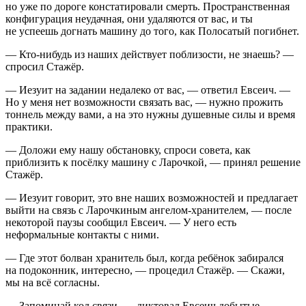
но уже по дороге констатировали смерть. Пространственная
конфигурация неудачная, они удаляются от вас, и ты
не успеешь догнать машину до того, как Полосатый погибнет.
— Кто-нибудь из наших действует поблизости, не знаешь? —
спросил Стажёр.
— Иезуит на задании недалеко от вас, — ответил Евсеич. —
Но у меня нет возможности связать вас, — нужно прожить
тоннель между вами, а на это нужны душевные силы и время
практики.
— Доложи ему нашу обстановку, спроси совета, как
приблизить к посёлку машину с Ларочкой, — принял решение
Стажёр.
— Иезуит говорит, это вне наших возможностей и предлагает
выйти на связь с Ларочкиным ангелом-хранителем, — после
некоторой паузы сообщил Евсеич. — У него есть
неформальные контакты с ними.
— Где этот болван хранитель был, когда ребёнок забирался
на подоконник, интересно, — процедил Стажёр. — Скажи,
мы на всё согласны.
— Запоминай код связи, — диктовал Евсеич добытые