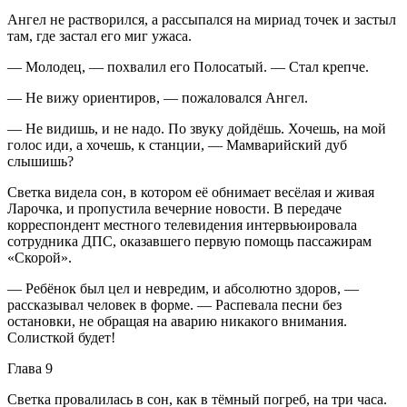
Ангел не растворился, а рассыпался на мириад точек и застыл
там, где застал его миг ужаса.
— Молодец, — похвалил его Полосатый. — Стал крепче.
— Не вижу ориентиров, — пожаловался Ангел.
— Не видишь, и не надо. По звуку дойдёшь. Хочешь, на мой
голос иди, а хочешь, к станции, — Мамварийский дуб
слышишь?
Светка видела сон, в котором её обнимает весёлая и живая
Ларочка, и пропустила вечерние новости. В передаче
корреспондент местного телевидения интервьюировала
сотрудника ДПС, оказавшего первую помощь пассажирам
«Скорой».
— Ребёнок был цел и невредим, и абсолютно здоров, —
рассказывал человек в форме. — Распевала песни без
остановки, не обращая на аварию никакого внимания.
Солисткой будет!
Глава 9
Светка провалилась в сон, как в тёмный погреб, на три часа.