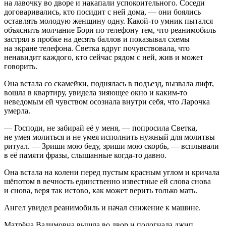
на лавочку во дворе и накапали успокоительного. Соседи
договаривались, кто посидит с ней дома, — они боялись
оставлять молодую женщину одну. Какой-то умник пытался
объяснить молчание Бори по телефону тем, что реанимобиль
застрял в пробке на десять баллов и показывал схемы
на экране телефона. Светка вдруг почувствовала, что
ненавидит каждого, кто сейчас рядом с ней, жив и может
говорить.
Она встала со скамейки, поднялась в подъезд, вызвала лифт,
вошла в квартиру, увидела зияющее окно и каким-то
неведомым ей чувством осознала внутри себя, что Ларочка
умерла.
— Господи, не забирай её у меня, — попросила Светка,
не умея молиться и не умея исполнить нужный для молитвы
ритуал. — Зриши мою беду, зриши мою скорбь, — всплывали
в её памяти фразы, слышанные когда-то давно.
Она встала на колени перед пустым красным углом и кричала
шёпотом в вечность единственно известные ей слова снова
и снова, веря так истово, как может верить только мать.
Ангел увидел реанимобиль и начал снижение к машине.
Матрёна Вадимовна вышла во двор и подогнала джип