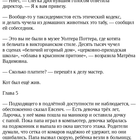
— Ннет, — слегка дрогнувшим голосом ответила
директор. — Я к вам привезу.
— Вообще-то у таксидермистов есть этический кодекс,
и делать чучела из домашних животных это табу, — сообщил
ей собеседник.
— Это вы не были в музее Уолтера Поттера, где котята
и бельчата в викторианском стиле. Десять тысяч чучел
в сценах «беличий игорный дом», «церковно-приходская
школа», «облава в крысином притоне», — возразила Матрёна
Вадимовна.
— Сколько платите? — перешёл к делу мастер.
Кот был ещё жив.
Глава 5
— Подходящего в подлётной доступности не наблюдается, —
обеспокоенно сказал Евсеич. — Есть девочка трёх лет,
Ларочка, у неё мама пошла на маникюр и оставила дочку
с папой. Пока папа играл в компьютер, девочка забралась
на подоконник и выпала из окна шестого этажа. Родители
думали, что сетка от комаров надёжно её удержит, но они
ошибались. Папа вызвал скорую, ребёнка везли в больницу,