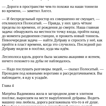
— Дороги в пространстве чем-то похожи на наши тоннели
во времени, — заметил Ангел.
— И беспредельный простор их совершенно не смущает, —
откликнулся Полосатый. — Правда, у них здесь чёткие
пределы по времени, от рождения до смерти. Наша главная
задача: обнаружить на местности точку входа, пройти назад
до момента раздвоения станции, и прожить новый тоннель.
Певоочередная задача — найти Дубраву и спросить у неё, как
пройти в пласт времени, когда это случилось. Последний раз
Дубраву видели в посёлке, куда мы идём.
Лесополоса вдоль дороги была засажена акациями и ясенем,
ничего похожего на дубы не наблюдалось.
— Надо послушать разговоры людей, — сказал Полосатый. —
Проходим под коваными воротами и рассредотачиваемся. Вы
наблюдаете, я иду к усадьбе.
Глава 4
Матрёна Вадимовна жила в загородном доме в элитном
посёлке, выросшем на месте вырубленной дубравы. Водить
машину она любила, дорога разглаживала что-то в её душе.