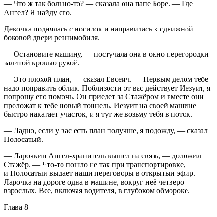
— Что ж так больно-то? — сказала она папе Боре. — Где
Ангел? Я найду его.
Девочка поднялась с носилок и направилась к сдвижной
боковой двери реанимобиля.
— Остановите машину, — постучала она в окно перегородки
залитой кровью рукой.
— Это плохой план, — сказал Евсеич. — Первым делом тебе
надо поправить облик. Поблизости от вас действует Иезуит, я
попрошу его помочь. Он приедет за Стажёром и вместе они
проложат к тебе новый тоннель. Иезуит на своей машине
быстро накатает участок, и я тут же возьму тебя в поток.
— Ладно, если у вас есть план получше, я подожду, — сказал
Полосатый.
— Ларочкин Ангел-хранитель вышел на связь, — доложил
Стажёр. — Что-то пошло не так при транспортировке,
и Полосатый выдаёт наши переговоры в открытый эфир.
Ларочка на дороге одна в машине, вокруг неё четверо
взрослых. Все, включая водителя, в глубоком обмороке.
Глава 8