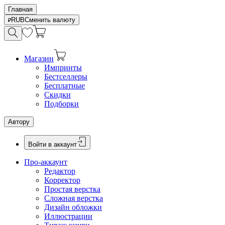
Главная
RUB
Сменить валюту
Магазин
Импринты
Бестселлеры
Бесплатные
Скидки
Подборки
Автору
Войти в аккаунт
Про-аккаунт
Редактор
Корректор
Простая верстка
Сложная верстка
Дизайн обложки
Иллюстрации