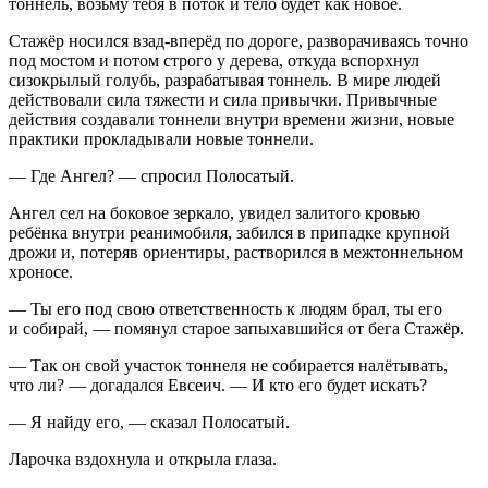
тоннель, возьму тебя в поток и тело будет как новое.
Стажёр носился взад-вперёд по дороге, разворачиваясь точно
под мостом и потом строго у дерева, откуда вспорхнул
сизокрылый голубь, разрабатывая тоннель. В мире людей
действовали сила тяжести и сила привычки. Привычные
действия создавали тоннели внутри времени жизни, новые
практики прокладывали новые тоннели.
— Где Ангел? — спросил Полосатый.
Ангел сел на боковое зеркало, увидел залитого кровью
ребёнка внутри реанимобиля, забился в припадке крупной
дрожи и, потеряв ориентиры, растворился в межтоннельном
хроносе.
— Ты его под свою ответственность к людям брал, ты его
и собирай, — помянул старое запыхавшийся от бега Стажёр.
— Так он свой участок тоннеля не собирается налётывать,
что ли? — догадался Евсеич. — И кто его будет искать?
— Я найду его, — сказал Полосатый.
Ларочка вздохнула и открыла глаза.