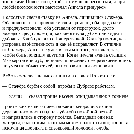
тоннелями Полосатого, чтобы с ним не пересекаться, и при
любой возможности выставлял Ангела придурком.
Полосатый сделал ставку на Ангела, лишившись Стажёра.
Оба подопечных провидели слои времени, оба предзнали
и предчувствовали, оба уставали от перегрузок, долго
находясь среди людей, и, как многие, за дубами не видели
дубравы. Хлебнув лиха с Наперстянкой, Стажёр постиг, как
устроена двойственность и как её исправляют. В отличие
от Стажёра, Ангел не умел высказать того, что знал, так,
чтобы быть понятым другими. Когда начала чудить станция
Мамварийский дуб, он вошёл в резонанс с её раздвоенностью,
не умея ни объяснить её, ни исправить, ни остановить.
Всё это осталось невысказанным в словах Полосатого:
— Стажёра берём с собой, втроём в Дубраве работаем.
— Удачи! — сказал троице Евсеич, откидывая люк в тоннеле.
Трое героев нашего повествования выбрались из-под
деревянного моста над неглубокой спокойной речкой
и направились в сторону посёлка. Выглядели они как
матёрый, с коротким плотным мехом полосатый кот, озорная
некрупная дворняга и сизокрылый молодой голубь.