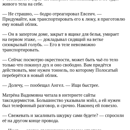
живого тела на себе.
— Не страшно, — бодро отреагировал Евсеич. —
Придумайте, как транспортировать его к люку, я приготовлю
ему новый облик.
— Он в запертом доме, закрыт в ящике для белья, умирает
на первом этаже, — докладывал сидящий на ветке
сизокрылый голубь. — Его в теле невозможно
транспортировать.
— Сейчас посмотрю окрестности, может быть чьё-то тело
только что покинул дух и оно свободно. Вам придётся
действовать, мне нужен тоннель, по которому Полосатый
переберётся в новый облик.
— Долечу, — пообещал Ангел. — Ищи быстрее.
Матрёна Вадимовна читала в интернете сайты
таксидермистов. Большинство указывали мэйл, а ей нужен
был телефонный разговор, и срочно. Наконец ей повезло.
— Свежевать и засаливать шкурку сами будете? — спросили
её на другом конце провода.