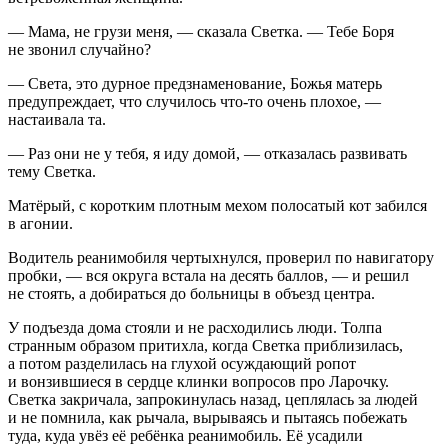
— Мама, не грузи меня, — сказала Светка. — Тебе Боря
не звонил случайно?
— Света, это дурное предзнаменование, Божья матерь
предупреждает, что случилось что-то очень плохое, —
настаивала та.
— Раз они не у тебя, я иду домой, — отказалась развивать
тему Светка.
Матёрый, с коротким плотным мехом полосатый кот забился
в агонии.
Водитель реанимобиля чертыхнулся, проверил по навигатору
пробки, — вся округа встала на десять баллов, — и решил
не стоять, а добираться до больницы в объезд центра.
У подъезда дома стояли и не расходились люди. Толпа
странным образом притихла, когда Светка приблизилась,
а потом разделилась на глухой осуждающий ропот
и вонзившиеся в сердце клинки вопросов про Ларочку.
Светка закричала, запрокинулась назад, цеплялась за людей
и не помнила, как рычала, вырываясь и пытаясь побежать
туда, куда увёз её ребёнка реанимобиль. Её усадили