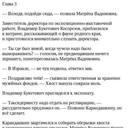
Глава 3
— Володя, подойди сюда, — позвала Матрёна Вадимовна.
Заместитель директора по экспозиционно-выставочной
работе, Владимир Букетович Косорезов, приблизился
к витрине, рассказывающей о фауне родного края,
и приготовился внимательно слушать директора.
— Ты где был зимой, когда чучела надо было
вымораживать? — голосом, не предвещавшим ничего
хорошего, поинтересовалась Матрёна Вадимовна.
— В Израиле, — не чуя подвоха, ответил зам.
— Поздравляю тебя! — съязвила ответственная за хранение
музейных фондов. — Хвост манула сожрала моль.
Владимир Букетович пригляделся к экспонату.
— Таксидермисту надо отдать на реставрацию, —
рассудительно предложил он. — Позвони Карандашкину, он
всё сделает.
Карандашкин заартачился и собирать обгрызки хвоста
в укороченную версию отказался. Матрёна Вадимовна билась