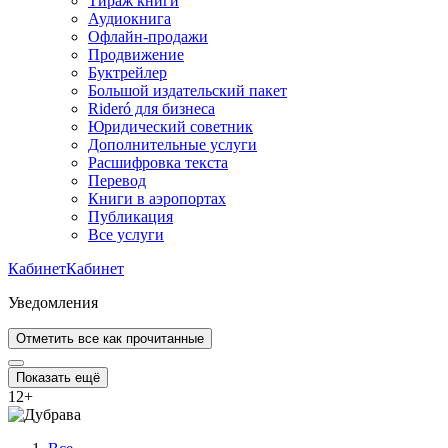
Тираж книги
Аудиокнига
Офлайн-продажи
Продвижение
Буктрейлер
Большой издательский пакет
Rideró для бизнеса
Юридический советник
Дополнительные услуги
Расшифровка текста
Перевод
Книги в аэропортах
Публикация
Все услуги
Кабинет
Кабинет
Уведомления
Отметить все как прочитанные
Показать ещё
12
+