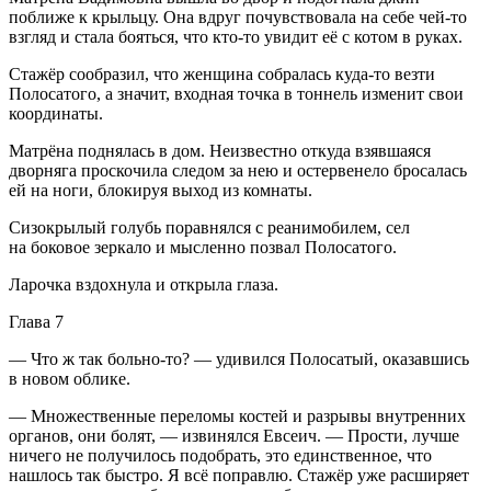
поближе к крыльцу. Она вдруг почувствовала на себе чей-то
взгляд и стала бояться, что кто-то увидит её с котом в руках.
Стажёр сообразил, что женщина собралась куда-то везти
Полосатого, а значит, входная точка в тоннель изменит свои
координаты.
Матрёна поднялась в дом. Неизвестно откуда взявшаяся
дворняга проскочила следом за нею и остервенело бросалась
ей на ноги, блокируя выход из комнаты.
Сизокрылый голубь поравнялся с реанимобилем, сел
на боковое зеркало и мысленно позвал Полосатого.
Ларочка вздохнула и открыла глаза.
Глава 7
— Что ж так больно-то? — удивился Полосатый, оказавшись
в новом облике.
— Множественные переломы костей и разрывы внутренних
органов, они болят, — извинялся Евсеич. — Прости, лучше
ничего не получилось подобрать, это единственное, что
нашлось так быстро. Я всё поправлю. Стажёр уже расширяет