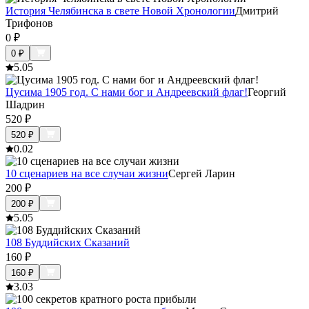
История Челябинска в свете Новой Хронологии
Дмитрий
Трифонов
0
₽
0
₽
5.0
5
Цусима 1905 год. С нами бог и Андреевский флаг!
Георгий
Шадрин
520
₽
520
₽
0.0
2
10 сценариев на все случаи жизни
Сергей Ларин
200
₽
200
₽
5.0
5
108 Буддийских Сказаний
160
₽
160
₽
3.0
3