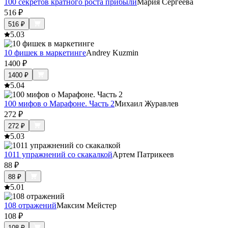
100 секретов кратного роста прибыли
Мария Сергеева
516
₽
516
₽
5.0
3
10 фишек в маркетинге
Andrey Kuzmin
1400
₽
1400
₽
5.0
4
100 мифов о Марафоне. Часть 2
Михаил Журавлев
272
₽
272
₽
5.0
3
1011 упражнений со скакалкой
Артем Патрикеев
88
₽
88
₽
5.0
1
108 отражений
Максим Мейстер
108
₽
108
₽