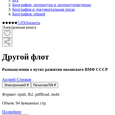
Все
Биография, литература и литературоведение
Биография и документальная проза
Биография: общий
5.0
5
Оценить
Электронная книга
Другой флот
Размышления о путях развития океанского ВМФ СССР
Андрей Строков
Электронная
0
₽
Печатная
709
₽
Формат:
epub, fb2, pdfRead, mobi
Объем:
94
бумажных стр.
Подробнее