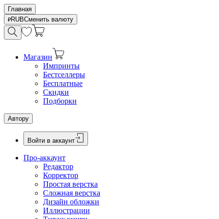
Главная
RUB
Сменить валюту
Магазин
Импринты
Бестселлеры
Бесплатные
Скидки
Подборки
Автору
Войти в аккаунт
Про-аккаунт
Редактор
Корректор
Простая верстка
Сложная верстка
Дизайн обложки
Иллюстрации