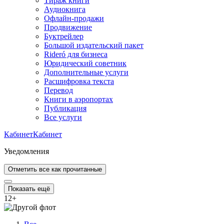
Тираж книги
Аудиокнига
Офлайн-продажи
Продвижение
Буктрейлер
Большой издательский пакет
Rideró для бизнеса
Юридический советник
Дополнительные услуги
Расшифровка текста
Перевод
Книги в аэропортах
Публикация
Все услуги
Кабинет
Кабинет
Уведомления
Отметить все как прочитанные
Показать ещё
12
+