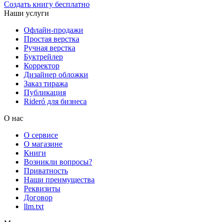
Создать книгу бесплатно
Наши услуги
Офлайн-продажи
Простая верстка
Ручная верстка
Буктрейлер
Корректор
Дизайнер обложки
Заказ тиража
Публикация
Rideró для бизнеса
О нас
О сервисе
О магазине
Книги
Возникли вопросы?
Приватность
Наши преимущества
Реквизиты
Договор
llm.txt