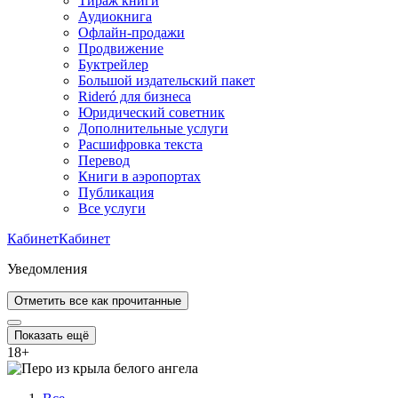
Тираж книги
Аудиокнига
Офлайн-продажи
Продвижение
Буктрейлер
Большой издательский пакет
Rideró для бизнеса
Юридический советник
Дополнительные услуги
Расшифровка текста
Перевод
Книги в аэропортах
Публикация
Все услуги
Кабинет
Кабинет
Уведомления
Отметить все как прочитанные
Показать ещё
18
+