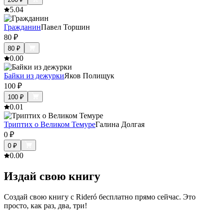
5.0
4
Гражданин
Павел Торшин
80
₽
80
₽
0.0
0
Байки из дежурки
Яков Полищук
100
₽
100
₽
0.0
1
Триптих о Великом Темуре
Галина Долгая
0
₽
0
₽
0.0
0
Издай свою книгу
Создай свою книгу с Rideró бесплатно прямо сейчас. Это
просто, как раз, два, три!