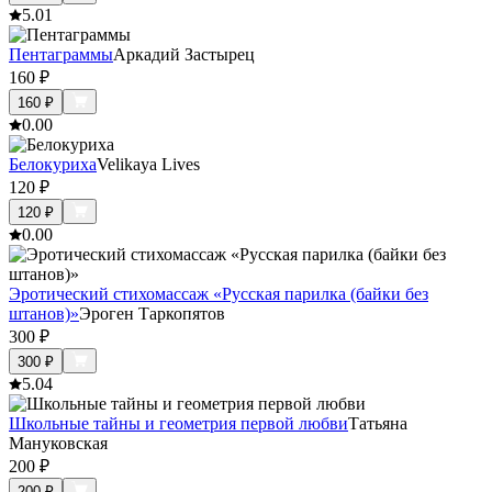
5.0
1
Пентаграммы
Аркадий Застырец
160
₽
160
₽
0.0
0
Белокуриха
Velikaya Lives
120
₽
120
₽
0.0
0
Эротический стихомассаж «Русская парилка (байки без
штанов)»
Эроген Таркопятов
300
₽
300
₽
5.0
4
Школьные тайны и геометрия первой любви
Татьяна
Мануковская
200
₽
200
₽