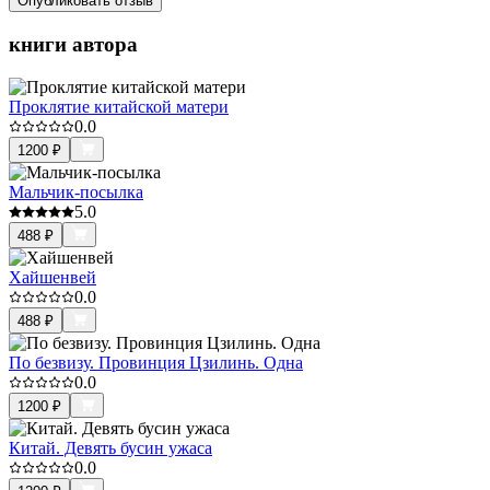
Опубликовать отзыв
книги автора
Проклятие китайской матери
0.0
1200
₽
Мальчик-посылка
5.0
488
₽
Хайшенвей
0.0
488
₽
По безвизу. Провинция Цзилинь. Одна
0.0
1200
₽
Китай. Девять бусин ужаса
0.0