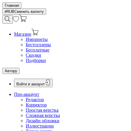
Главная
RUB
Сменить валюту
Магазин
Импринты
Бестселлеры
Бесплатные
Скидки
Подборки
Автору
Войти в аккаунт
Про-аккаунт
Редактор
Корректор
Простая верстка
Сложная верстка
Дизайн обложки
Иллюстрации