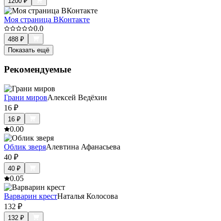
1200
₽
Моя страница ВКонтакте
0.0
488
₽
Показать ещё
Рекомендуемые
Грани миров
Алексей Ведёхин
16
₽
16
₽
0.0
0
Облик зверя
Алевтина Афанасьева
40
₽
40
₽
0.0
5
Варварин крест
Наталья Колосова
132
₽
132
₽