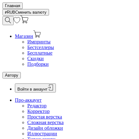
Главная
RUB
Сменить валюту
Магазин
Импринты
Бестселлеры
Бесплатные
Скидки
Подборки
Автору
Войти в аккаунт
Про-аккаунт
Редактор
Корректор
Простая верстка
Сложная верстка
Дизайн обложки
Иллюстрации