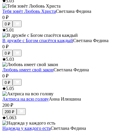
5.0
3
Тебя зовёт Любовь Христа
Светлана Федина
0
₽
0
₽
5.0
1
В дружбе с Богом спасётся каждый
Светлана Федина
0
₽
0
₽
5.0
3
Любовь имеет свой закон
Светлана Федина
0
₽
0
₽
5.0
5
Актриса на всю голову
Анна Илюшина
200
₽
200
₽
5.0
63
Надежда у каждого есть
Светлана Федина