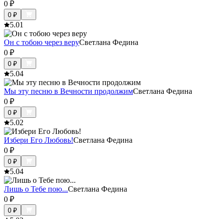
0
₽
0
₽
5.0
1
Он с тобою через веру
Светлана Федина
0
₽
0
₽
5.0
4
Мы эту песню в Вечности продолжим
Светлана Федина
0
₽
0
₽
5.0
2
Избери Его Любовь!
Светлана Федина
0
₽
0
₽
5.0
4
Лишь о Тебе пою...
Светлана Федина
0
₽
0
₽