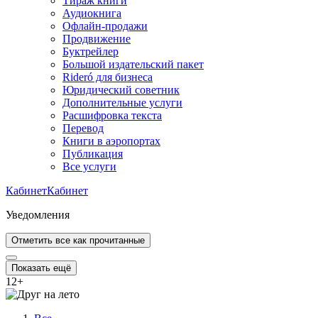
Тираж книги
Аудиокнига
Офлайн-продажи
Продвижение
Буктрейлер
Большой издательский пакет
Rideró для бизнеса
Юридический советник
Дополнительные услуги
Расшифровка текста
Перевод
Книги в аэропортах
Публикация
Все услуги
Кабинет
Кабинет
Уведомления
Отметить все как прочитанные
Показать ещё
12
+