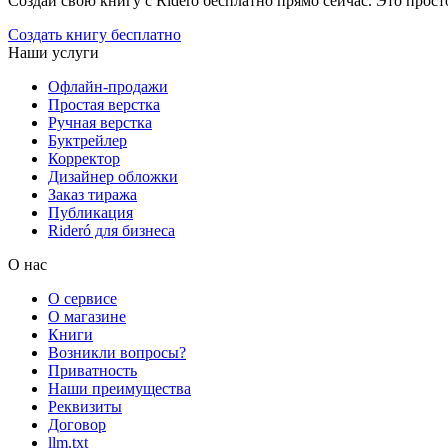
Создай свою книгу с Rideró бесплатно прямо сейчас. Это просто,
Создать книгу бесплатно
Наши услуги
Офлайн-продажи
Простая верстка
Ручная верстка
Буктрейлер
Корректор
Дизайнер обложки
Заказ тиража
Публикация
Rideró для бизнеса
О нас
О сервисе
О магазине
Книги
Возникли вопросы?
Приватность
Наши преимущества
Реквизиты
Договор
llm.txt