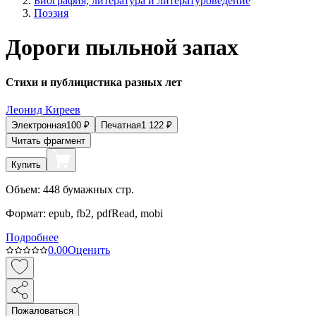
Биография, литература и литературоведение
Поэзия
Дороги пыльной запах
Стихи и публицистика разных лет
Леонид Киреев
Электронная
100
₽
Печатная
1 122
₽
Читать фрагмент
Купить
Объем:
448
бумажных стр.
Формат:
epub, fb2, pdfRead, mobi
Подробнее
0.0
0
Оценить
Пожаловаться