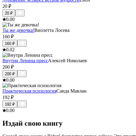
20
₽
20
₽
0.0
0
Ты же девочка!
Виолетта Лосева
160
₽
160
₽
0.0
2
Внутри Ленина пресс
Алексей Николаев
200
₽
200
₽
0.0
0
Практическая психология
Саида Мавлан
192
₽
192
₽
0.0
0
Издай свою книгу