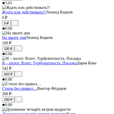
5.0
1
Ждать или действовать?!
Леонид Киреев
0
₽
0
₽
0.0
0
На закате дня
Леонид Киреев
100
₽
100
₽
0.0
0
Я – пилот. Взлет. Турбулентность. Посадка
Дарья Кова
542
₽
542
₽
0.0
0
Стихи без правил…
Виктор Фёдоров
200
₽
200
₽
0.0
0
Дуновение четырёх ветров мудрости
Енох