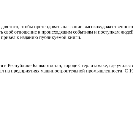
ля того, чтобы претендовать на звание высокохудожественного 
ать своё отношение к происходящим событиям и поступкам людей
 привёл к изданию публикуемой книги.
я в Республике Башкортостан, городе Стерлитамаке, где учился
ал на предприятиях машиностроительной промышленности. С 199