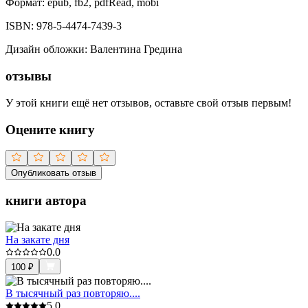
Формат:
epub, fb2, pdfRead, mobi
ISBN:
978-5-4474-7439-3
Дизайн обложки
:
Валентина Гредина
отзывы
У этой книги ещё нет отзывов, оставьте свой отзыв первым!
Оцените книгу
Опубликовать отзыв
книги автора
На закате дня
0.0
100
₽
В тысячный раз повторяю....
5.0