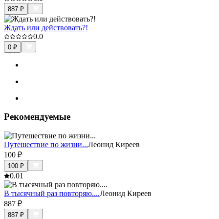
887
₽
Ждать или действовать?!
0.0
0
₽
Рекомендуемые
Путешествие по жизни...
Леонид Киреев
100
₽
100
₽
0.0
1
В тысячный раз повторяю....
Леонид Киреев
887
₽
887
₽