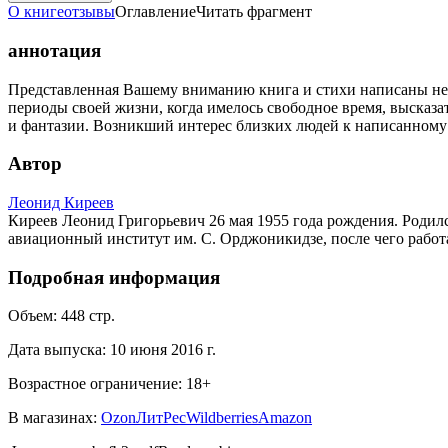
О книге
отзывы
Оглавление
Читать фрагмент
аннотация
Представленная Вашему вниманию книга и стихи написаны не д
периоды своей жизни, когда имелось свободное время, высказ
и фантазии. Возникший интерес близких людей к написанному
Автор
Леонид Киреев
Киреев Леонид Григорьевич 26 мая 1955 года рождения. Родилс
авиационный институт им. С. Орджоникидзе, после чего работ
Подробная информация
Объем:
448
стр.
Дата выпуска:
10 июня 2016 г.
Возрастное ограничение:
18
+
В магазинах:
Ozon
ЛитРес
Wildberries
Amazon