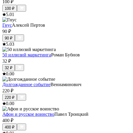
100
₽
100
₽
5.0
1
Гнус
Алексей Пертов
90
₽
90
₽
5.0
3
50 иллюзий маркетинга
Роман Бубнов
32
₽
32
₽
0.0
0
Долгожданное событие
Вениаминович
220
₽
220
₽
0.0
0
Афон и русское воинство
Павел Троицкий
400
₽
400
₽