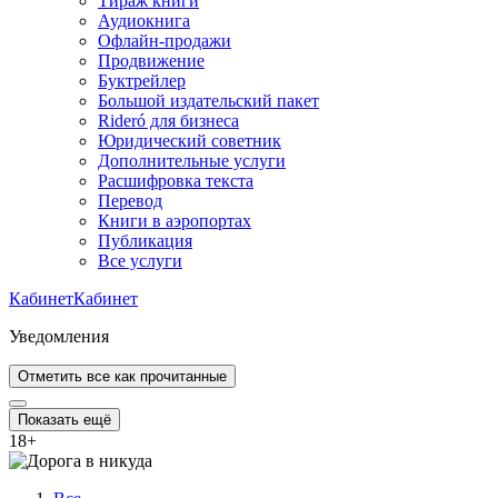
Тираж книги
Аудиокнига
Офлайн-продажи
Продвижение
Буктрейлер
Большой издательский пакет
Rideró для бизнеса
Юридический советник
Дополнительные услуги
Расшифровка текста
Перевод
Книги в аэропортах
Публикация
Все услуги
Кабинет
Кабинет
Уведомления
Отметить все как прочитанные
Показать ещё
18
+