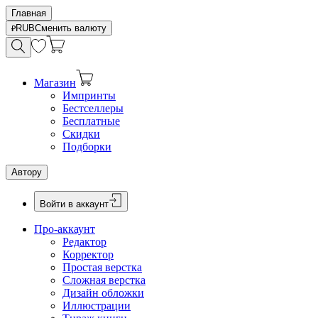
Главная
RUB
Сменить валюту
Магазин
Импринты
Бестселлеры
Бесплатные
Скидки
Подборки
Автору
Войти в аккаунт
Про-аккаунт
Редактор
Корректор
Простая верстка
Сложная верстка
Дизайн обложки
Иллюстрации