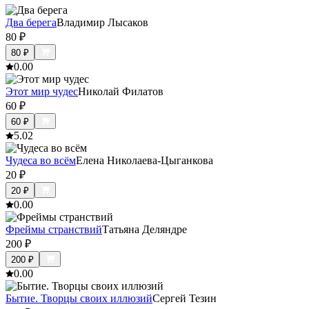
Два берега
Владимир Лысаков
80
₽
80
₽
0.0
0
Этот мир чудес
Николай Филатов
60
₽
60
₽
5.0
2
Чудеса во всём
Елена Николаева-Цыганкова
20
₽
20
₽
0.0
0
Фреймы странствий
Татьяна Деляндре
200
₽
200
₽
0.0
0
Бытие. Творцы своих иллюзий
Сергей Тезин