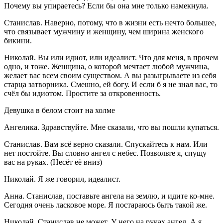
Почему вы упираетесь? Если бы она мне только намекнула.
Станислав. Наверно, потому, что в жизни есть нечто большее,
что связывает мужчину и женщину, чем ширина женского
бикини.
Николай. Вы или идиот, или идеалист. Что для меня, в прочем
одно, и тоже. Женщина, о которой мечтает любой мужчина,
желает вас всем своим существом. А вы разыгрываете из себя
старца затворника. Смешно, ей богу. И если б я не знал вас, то
счёл бы идиотом. Простите за откровенность.
Девушка в белом стоит на холме
Ангелика. Здравствуйте. Мне сказали, что вы пошли купаться.
Станислав. Вам всё верно сказали. Спускайтесь к нам. Или
нет постойте. Вы словно ангел с небес. Позвольте я, спущу
вас на руках. (Несёт её вниз)
Николай. Я же говорил, идеалист.
Анна. Станислав, поставьте ангела на землю, и идите ко-мне.
Сегодня очень
ласк
овое море. Я постараюсь быть такой же.
Николай. Станислав не может. У него на руках ангел. А я