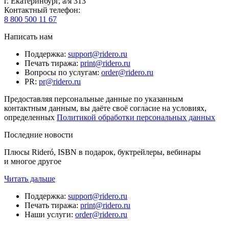
г. Екатеринбург, а/я 313
Контактный телефон
:
8 800 500 11 67
Написать нам
Поддержка
:
support@ridero.ru
Печать тиража
:
print@ridero.ru
Вопросы по услугам
:
order@ridero.ru
PR
:
pr@ridero.ru
Предоставляя персональные данные по указанным
контактным данным, вы даёте своё согласие на условиях,
определенных
Политикой обработки персональных данных
Последние новости
Плюсы Rideró, ISBN в подарок, буктрейлеры, вебинары
и многое другое
Читать дальше
Поддержка
:
support@ridero.ru
Печать тиража
:
print@ridero.ru
Наши услуги
:
order@ridero.ru