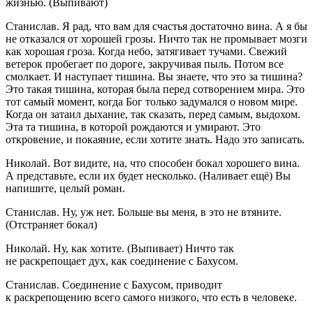
жизнью. (Выпивают)
Станислав. Я рад, что вам для счастья достаточно вина. А я бы
не отказался от хорошей грозы. Ничто так не промывает мозги
как хорошая гроза. Когда небо, затягивает тучами. Свежий
ветерок пробегает по дороге, закручивая пыль. Потом все
смолкает. И наступает тишина. Вы знаете, что это за тишина?
Это такая тишина, которая была перед сотворением мира. Это
тот самый момент, когда Бог только задумался о новом мире.
Когда он затаил дыхание, так сказать, перед самым, выдохом.
Эта та тишина, в которой рождаются и умирают. Это
откровение, и покаяние, если хотите знать. Надо это записать.
Николай. Вот видите, на, что способен бокал хорошего вина.
А представьте, если их будет несколько. (Наливает ещё) Вы
напишите, целый роман.
Станислав. Ну, уж нет. Больше вы меня, в это не втяните.
(Отстраняет бокал)
Николай. Ну, как хотите. (Выпивает) Ничто так
не раскрепощает дух, как соединение с Бахусом.
Станислав. Соединение с Бахусом, приводит
к раскрепощению всего самого низкого, что есть в человеке.