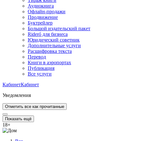
Тираж книги
Аудиокнига
Офлайн-продажи
Продвижение
Буктрейлер
Большой издательский пакет
Rideró для бизнеса
Юридический советник
Дополнительные услуги
Расшифровка текста
Перевод
Книги в аэропортах
Публикация
Все услуги
Кабинет
Кабинет
Уведомления
Отметить все как прочитанные
Показать ещё
18
+