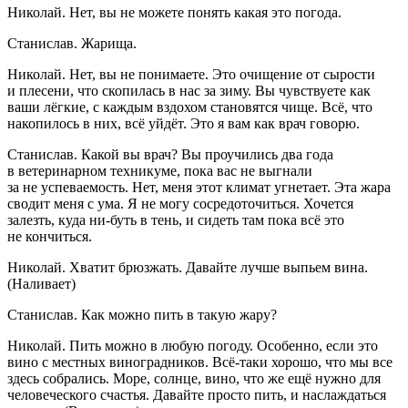
Николай. Нет, вы не можете понять какая это погода.
Станислав. Жарища.
Николай. Нет, вы не понимаете. Это очищение от сырости
и плесени, что скопилась в нас за зиму. Вы чувствуете как
ваши лёгкие, с каждым вздохом становятся чище. Всё, что
накопилось в них, всё уйдёт. Это я вам как врач говорю.
Станислав. Какой вы врач? Вы проучились два года
в ветеринарном техникуме, пока вас не выгнали
за не успеваемость. Нет, меня этот климат угнетает. Эта жара
сводит меня с ума. Я не могу сосредоточиться. Хочется
залезть, куда ни-буть в тень, и сидеть там пока всё это
не кончиться.
Николай. Хватит брюзжать. Давайте лучше выпьем вина.
(Наливает)
Станислав. Как можно пить в такую жару?
Николай. Пить можно в любую погоду. Особенно, если это
вино с местных
вино
градников. Всё-таки хорошо, что мы все
здесь собрались. Море, солнце,
вино
, что же ещё нужно для
человеческого счастья. Давайте просто пить, и наслаждаться