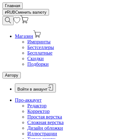
Главная
RUB
Сменить валюту
Магазин
Импринты
Бестселлеры
Бесплатные
Скидки
Подборки
Автору
Войти в аккаунт
Про-аккаунт
Редактор
Корректор
Простая верстка
Сложная верстка
Дизайн обложки
Иллюстрации