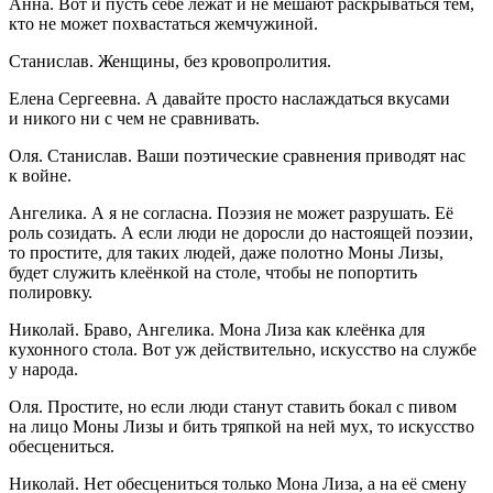
Анна. Вот и пусть себе лежат и не мешают раскрываться тем,
кто не может похвастаться жемчужиной.
Станислав. Женщины, без кровопролития.
Елена Сергеевна. А давайте просто наслаждаться вкусами
и никого ни с чем не сравнивать.
Оля. Станислав. Ваши поэтические сравнения приводят нас
к
войн
е.
Ангелика. А я не согласна. Поэзия не может разрушать. Её
роль созидать. А если люди не доросли до настоящей поэзии,
то простите, для таких людей, даже полотно Моны Лизы,
будет служить клеёнкой на столе, чтобы не попортить
полировку.
Николай. Браво, Ангелика. Мона Лиза как клеёнка для
кухонного стола. Вот уж действительно, искусство на службе
у народа.
Оля. Простите, но если люди станут ставить бокал с
пиво
м
на лицо Моны Лизы и бить тряпкой на ней мух, то искусство
обесцениться.
Николай. Нет обесцениться только Мона Лиза, а на её смену