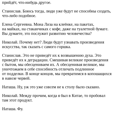
прийдёт, что-нибудь другое.
Станислав. Боюсь тогда, люди уже будут не способны создать,
что-либо подобное.
Елена Сергеевна. Мона Лиза на клеёнке, на пакетах,
на майках, на стаканчиках с кофе, даже на туа
летн
ой бумаге.
Вы думаете, это послужит развитию человечества?
Николай. Почему нет? Люди будут узнавать произведения
искусства, так сказать с самого горшка.
Станислав. Это не приведёт их к возвышению духа. Это
приведёт их к деградации. Смешивая великие произведения
с бытом, мы обесцениваем их. А обесценивая великое, мы
уничтожаем в себе способность отличать подлинное
от подделки. В конце концов, мы превратимся в копошащихся
в навозе червей.
Наташа. Ну, уж это уже совсем не к столу было сказано.
Николай. Между прочим, когда я был в Китае, то пробовал
там этот продукт.
Наташа. Фу.