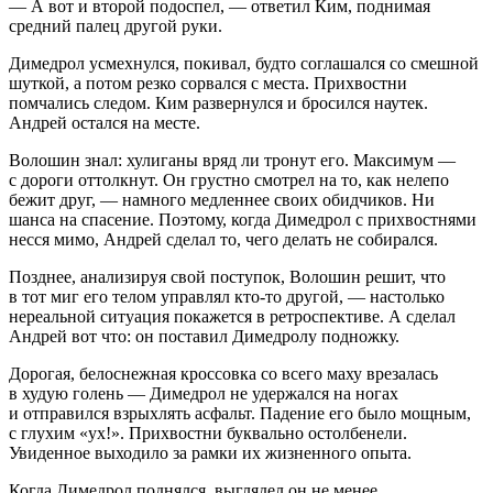
— А вот и второй подоспел, — ответил Ким, поднимая
средний палец другой руки.
Димедрол усмехнулся, покивал, будто соглашался со смешной
шуткой, а потом резко сорвался с места. Прихвостни
помчались следом. Ким развернулся и бросился наутек.
Андрей остался на месте.
Волошин знал: хулиганы вряд ли тронут его. Максимум —
с дороги оттолкнут. Он грустно смотрел на то, как нелепо
бежит друг, — намного медленнее своих обидчиков. Ни
шанса на спасение. Поэтому, когда Димедрол с прихвостнями
несся мимо, Андрей сделал то, чего делать не собирался.
Позднее, анализируя свой поступок, Волошин решит, что
в тот миг его телом управлял кто-то другой, — настолько
нереальной ситуация покажется в ретроспективе. А сделал
Андрей вот что: он поставил Димедролу подножку.
Дорогая, белоснежная кроссовка со всего маху врезалась
в худую голень — Димедрол не удержался на ногах
и отправился взрыхлять асфальт. Падение его было мощным,
с глухим «ух!». Прихвостни буквально остолбенели.
Увиденное выходило за рамки их жизненного опыта.
Когда Димедрол поднялся, выглядел он не менее