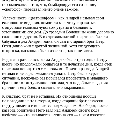
не сомневался в том, что, бомбардируя его сознание,
«светофор» передавал нечто очень важное.
Увлеченность «цветошифром», как Андрей называл свои
еженощные видения, помогали мальчику справиться
с опустошительным чувством утраты и безнадеги,
затопившими его дом. До трагедии Волошины жили довольно
слаженно и дружно. В их трехкомнатной квартире обитали
бабушка и дед Андрея, мама, он сам и старший брат Петр.
Отец давно жил с другой женщиной, хотя следующего
отпрыска, насколько было известно, так и не завел.
Родители разошлись, когда Андрею было три года, а Петру
шесть, но продолжали общаться в те нечастые дни, когда отец
приезжал повидаться с сыновьями. Причин развода Андрей
не знал и не горел желанием узнать. Петр был в курсе
ситуации, несколько раз порывался просветить и младшего
брата, но тот интуитивно понимал, что подобные сведения
причинят ему боль, и сознательно закрывался.
К счастью, брат не настаивал. Их отношения вообще
не походили на те истории, когда старший брат всячески
подтрунивает и измывается над младшим. Наоборот, после
развода родителей Петр взял над Андреем своего рода
шефство — что называется, «тянул» его — и чем взрослее