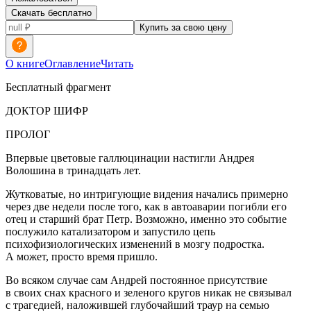
Скачать бесплатно
Купить за свою цену
О книге
Оглавление
Читать
Бесплатный фрагмент
ДОКТОР ШИФР
ПРОЛОГ
Впервые цветовые
галлюц
инации настигли Андрея
Волошина в тринадцать лет.
Жутковатые, но интригующие видения начались примерно
через две недели после того, как в автоаварии погибли его
отец и старший брат Петр. Возможно, именно это событие
послужило катализатором и запустило цепь
психофизиологических изменений в мозгу
подрост
ка.
А может, просто время пришло.
Во всяком случае сам Андрей постоянное присутствие
в своих снах красного и зеленого кругов никак не связывал
с трагедией, наложившей глубочайший траур на семью