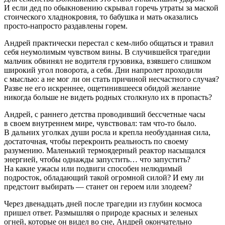
И если дед по обыкновению скрывал горечь утраты за маской
стоического хладнокровия, то бабушка и мать оказались
просто-напросто раздавлены горем.
Андрей практически перестал с кем-либо общаться и травил
себя неумолимым чувством вины. В случившейся трагедии
мальчик обвинял не водителя грузовика, взявшего слишком
широкий угол поворота, а себя. Дни напролет проходили
с мыслью: а не мог ли он стать причиной несчастного случая?
Разве не его искреннее, ощетинившееся обидой желание
никогда больше не видеть родных столкнуло их в пропасть?
Андрей, с раннего детства проводивший бессчетные часы
в своем внутреннем мире, чувствовал:
там
что-то было.
В дальних уголках души росла и крепла необузданная сила,
достаточная, чтобы перекроить реальность по своему
разумению. Маленький термоядерный реактор насыщался
энергией, чтобы однажды запустить… что запустить?
На какие ужасы или подвиги способен нелюдимый
подрост
ок, обладающий такой огромной силой? И ему ли
предстоит выбирать — станет он героем или злодеем?
Через двенадцать дней после трагедии из глубин космоса
пришел ответ. Размышляя о природе красных и зеленых
огней, которые он видел во сне, Андрей окончательно