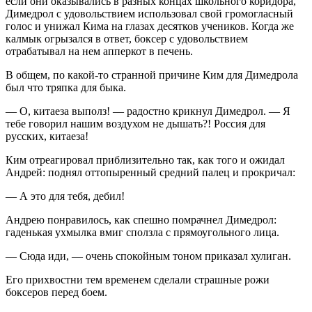
если они оказывались в разных концах школьного коридора,
Димедрол с удовольствием использовал свой громогласный
голос и унижал Кима на глазах десятков учеников. Когда же
калмык огрызался в ответ, боксер с удовольствием
отрабатывал на нем апперкот в печень.
В общем, по какой-то странной причине Ким для Димедрола
был что тряпка для быка.
— О, китаеза выполз! — радостно крикнул Димедрол. — Я
тебе говорил нашим воздухом не дышать?!
Росси
я для
русских, китаеза!
Ким отреагировал приблизительно так, как того и ожидал
Андрей: поднял оттопыренный средний палец и прокричал:
— А это для тебя, дебил!
Андрею понравилось, как спешно помрачнел Димедрол:
гаденькая ухмылка вмиг сползла с прямоугольного лица.
— Сюда иди, — очень спокойным тоном приказал хулиган.
Его прихвостни тем временем сделали страшные рожи
боксеров перед боем.