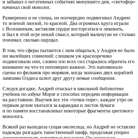
и забывал о негативных событиях минувшего дня, «светофор»
начинал свой монолог.
Размеренно и не спеша, он поочередно подмигивал Андрею
то зеленой линзой, то красной. Два огромных круга играли
с Волошиным, заставляя сердце восторгаться и ликовать,
и был в этой игре некий смысл, который мальчуган не столько
понимал, сколько ощущал.
В том, что сферы пытаются с ним общаться, у Андрея не было
ни малейших сомнений: слишком уж красноречиво
подмигивали они, словно изо всех сил старались обратить его
внимание на что-то непомерно важное. Это напоминало
сцены из фильмов про моряков, когда экипажи двух кораблей
лампами Олдиса шлют друг другу немые сообщения.
Следуя догадке, Андрей отыскал в школьной библиотеке
учебник по азбуке Морзе и способах передачи информации
на расстоянии. Выучив все эти «точки-тире», каждое утро он
первым делом хватался за карандаш и листок бумаги
и по памяти восстанавливал некоторые фрагменты цветового
монолога.
Всякий раз выходила сущая о
колес
ица, но Андрей не оставлял
надежды разгадать таинственный шифр, продолжая упорно
документировать вероятные послания. Он нисколько