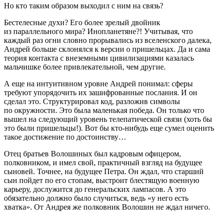
Но кто таким образом выходил с ним на связь?
Бестелесные духи? Его более зрелый двойник
из параллельного мира? Инопланетяне?! Учитывая, что
каждый раз огни словно прорывались из вселенского далека,
Андрей больше склонялся к версии о пришельцах. Да и сама
теория контакта с внеземными цивилизациями казалась
мальчишке более привлекательной, чем другие.
А еще на интуитивном уровне Андрей понимал: сферы
требуют
упорядочить
их зашифрованные послания. И он
сделал это. Структурировал код, разложив символы
по окружности. Это была маленькая победа. Он только что
вышел на следующий уровень телепатической связи (
хоть бы
это были пришельцы!
). Вот бы кто-нибудь еще сумел оценить
такое достижение по достоинству…
Отец братьев Волошиных был кадровым офицером,
полковником, и имел свой, практичный взгляд на будущее
сыновей. Точнее, на будущее Петра. Он ждал, что старший
сын пойдет по его стопам, выстроит блестящую военную
карьеру, дослужится до генеральских лампасов. А это
обязательно должно было случиться, ведь «у него есть
хватка». От Андрея же полковник Волошин не ждал ничего.