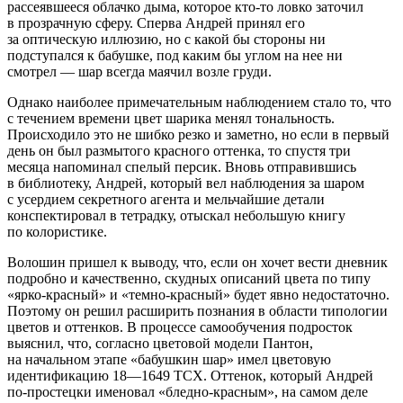
рассеявшееся облачко дыма, которое кто-то ловко заточил
в прозрачную сферу. Сперва Андрей принял его
за оптическую иллюзию, но с какой бы стороны ни
подступался к бабушке, под каким бы углом на нее ни
смотрел — шар всегда маячил возле груди.
Однако наиболее примечательным наблюдением стало то, что
с течением времени цвет шарика менял тональность.
Происходило это не шибко резко и заметно, но если в первый
день он был размытого красного оттенка, то спустя три
месяца напоминал спелый персик. Вновь отправившись
в библиотеку, Андрей, который вел наблюдения за шаром
с усердием секретного агента и мельчайшие детали
конспектировал в тетрадку, отыскал небольшую книгу
по колористике.
Волошин пришел к выводу, что, если он хочет вести дневник
подробно и качественно, скудных описаний цвета по типу
«ярко-красный» и «темно-красный» будет явно недостаточно.
Поэтому он решил расширить познания в области типологии
цветов и оттенков. В процессе самообучения
подрост
ок
выяснил, что, согласно цветовой модели Пантон,
на начальном этапе «бабушкин шар» имел цветовую
идентификацию 18—1649 TCX. Оттенок, который Андрей
по-простецки именовал «бледно-красным», на самом деле