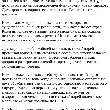
он провел в отключке. Растолкал Волошина уже Ким. Судя
по отсутствию на обеспокоенной физиономии новых синяков,
Димедрол со товарищи его не догнали. Вернее, не стали
догонять.
Ким помог Андрею подняться на ноги (которые вновь
существовали в нашей реальности), внимательно осмотрел.
Кожа на голове чуть выше левого виска оказалась содрана,
под ухо стекал кровавый ручеек. Ничего смертельного,
но дома с такой ссадиной лучше не появляться.
Друзья дошли до ближайшей колонки, и, пока Андрей
промывал волосы, Ким смотался в соседнюю аптеку за пачкой
ваты и пузырьком зеленки. Потом они забрели в тихий
дворик и развернули полевой лазарет под густой зеленью
склонившейся березы.
Ким, похоже, чувствовал себя жутко виноватым. Андрея
посетила такая мысль, когда он понял, насколько старательно
друг обрабатывает рану: прямо с дотошностью мастеровитого
хирурга, будто в распоряжении у него не вата с зеленкой,
а набор первоклассных медицинских инструментов
и хорошенькая медсестра-ассистентка (Андрей видел такое
в сериале «Скорая помощь» по НТВ).
Сам Волошин помрачнел и осунулся. У него сильно болела