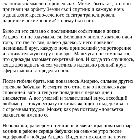
склонился к мысли о пришельцах. Может быть так, что они
пригнали на орбиту Земли свой спутник и каждую ночь
в диапазоне красно-зеленого спектра транслировали
парнишке некие знания? Почему бы и нет.
Было ли это связано с последними событиями в жизни
Андрея, он не задумывался. Волошину вполне хватало идеи
того, что где-то там, далеко-далеко, у него появился
невидимый друг, каждую ночь приносящий умиротворение
и занимательную игру в шифры. Мальчуган не сомневался,
что однажды взломает секретный код. И когда это случилось,
когда двенадцать чисел улеглись в идеально ровный круг,
сферы вышли за пределы снов.
После гибели брата, как показалось Андрею, сильнее других
горевала бабушка. К смерти его отца она относилась куда
спокойней: зять и теща не поладили с первых дней
знакомства. А вот умелый и талантливый внук, всеобщий
любимец… такую утрату пожилая женщина выдерживала
с огромным трудом. Может, как раз поэтому «подсветка»
выхватила именно ее.
Небольшой, размером с теннисный мячик красноватый шар
возник в районе сердца бабушки на седьмое утро после
«цифровой» победы Андрея. Видение походило на почти