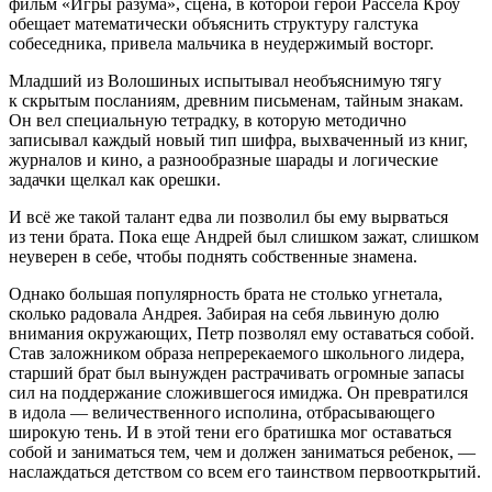
фильм «Игры разума», сцена, в которой герой Рассела Кроу
обещает математически объяснить структуру галстука
собеседника, привела мальчика в неудержимый восторг.
Младший из Волошиных испытывал необъяснимую тягу
к скрытым посланиям, древним письменам, тайным знакам.
Он вел специальную тетрадку, в которую методично
записывал каждый новый тип шифра, выхваченный из книг,
журналов и кино, а разнообразные шарады и логические
задачки щелкал как орешки.
И всё же такой талант едва ли позволил бы ему вырваться
из тени брата. Пока еще Андрей был слишком зажат, слишком
неуверен в себе, чтобы поднять собственные знамена.
Однако большая популярность брата не столько угнетала,
сколько радовала Андрея. Забирая на себя львиную долю
внимания окружающих, Петр позволял ему оставаться собой.
Став заложником образа непререкаемого школьного лидера,
старший брат был вынужден растрачивать огромные запасы
сил на поддержание сложившегося имиджа. Он превратился
в идола — величественного исполина, отбрасывающего
широкую тень. И в этой тени его братишка мог оставаться
собой и заниматься тем, чем и должен заниматься ребенок, —
наслаждаться детством со всем его таинством первооткрытий.