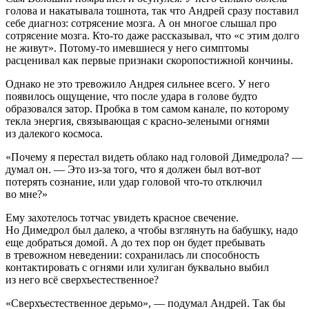
голова и накатывала тошнота, так что Андрей сразу поставил
себе диагноз: сотрясение мозга. А он многое слышал про
сотрясение мозга. Кто-то даже рассказывал, что «с этим долго
не живут». Потому-то имевшиеся у него симптомы
расценивал как первые признаки скоропостижной кончины.
Однако не это тревожило Андрея сильнее всего. У него
появилось ощущение, что после удара в голове будто
образовался затор. Пробка в том самом канале, по которому
текла энергия, связывающая с красно-зелеными огнями
из далекого космоса.
«Почему я перестал видеть облако над головой Димедрола? —
думал он. — Это из-за того, что я должен был вот-вот
потерять сознание, или удар головой что-то отключил
во мне?»
Ему захотелось тотчас увидеть красное свечение.
Но Димедрол был далеко, а чтобы взглянуть на бабушку, надо
еще добраться домой. А до тех пор он будет пребывать
в тревожном неведении: сохранилась ли способность
контактировать с огнями или хулиган буквально выбил
из него всё сверхъестественное?
«Сверхъестественное дерьмо», — подумал Андрей. Так бы