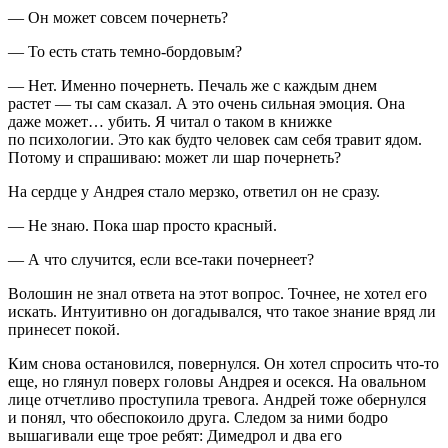
— Он может совсем почернеть?
— То есть стать темно-бордовым?
— Нет. Именно
почернеть
. Печаль же с каждым днем
растет — ты сам сказал. А это очень сильная эмоция. Она
даже может… убить. Я читал о таком в книжке
по психологии. Это как будто человек сам себя травит ядом.
Потому и спрашиваю: может ли шар почернеть?
На сердце у Андрея стало мерзко, ответил он не сразу.
— Не знаю. Пока шар просто красный.
— А что случится, если все-таки почернеет?
Волошин не знал ответа на этот вопрос. Точнее, не хотел его
искать. Интуитивно он догадывался, что такое знание вряд ли
принесет покой.
Ким снова остановился, повернулся. Он хотел спросить что-то
еще, но глянул поверх головы Андрея и о
секс
я. На овальном
лице отчетливо проступила тревога. Андрей тоже обернулся
и понял, что обеспокоило друга. Следом за ними бодро
вышагивали еще трое ребят: Димедрол и два его