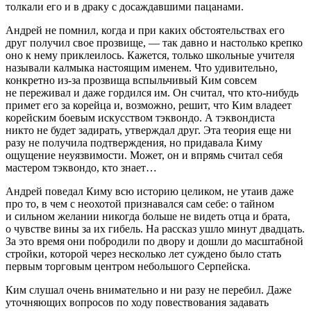
толкали его и в драку с досаждавшими пацанами.
Андрей не помнил, когда и при каких обстоятельствах его
друг получил свое прозвище, — так давно и настолько крепко
оно к нему приклеилось. Кажется, только школьные учителя
называли калмыка настоящим именем. Что удивительно,
конкретно из-за прозвища вспыльчивый Ким совсем
не переживал и даже гордился им. Он считал, что кто-нибудь
примет его за корейца и, возможно, решит, что Ким владеет
корейским боевым искусством тэквондо. А тэквондиста
никто не будет задирать, утверждал друг. Эта теория еще ни
разу не получила подтверждения, но придавала Киму
ощущение неуязвимости. Может, он и впрямь считал себя
мастером тэквондо, кто знает…
Андрей поведал Киму всю историю целиком, не утаив даже
про то, в чем с неохотой признавался сам себе: о тайном
и сильном
желании
никогда больше не видеть отца и брата,
о чувстве вины за их гибель. На рассказ ушло минут двадцать.
За это время они побродили по двору и дошли до масштабной
стройки, которой через несколько лет суждено было стать
первым торговым центром небольшого Серпейска.
Ким слушал очень внимательно и ни разу не перебил. Даже
уточняющих вопросов по ходу повествования задавать