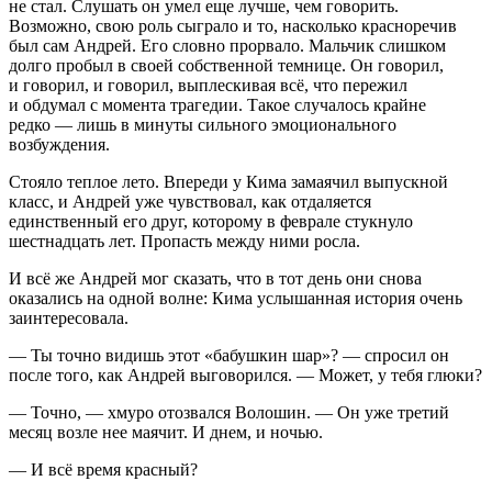
не стал. Слушать он умел еще лучше, чем говорить.
Возможно, свою роль сыграло и то, насколько красноречив
был сам Андрей. Его словно прорвало. Мальчик слишком
долго пробыл в своей собственной темнице. Он говорил,
и говорил, и говорил, выплескивая всё, что пережил
и обдумал с момента трагедии. Такое случалось крайне
редко — лишь в минуты сильного эмоционального
возбуждения.
Стояло теплое лето. Впереди у Кима замаячил выпускной
класс, и Андрей уже чувствовал, как отдаляется
единственный его друг, которому в феврале стукнуло
шестнадцать лет. Пропасть между ними росла.
И всё же Андрей мог сказать, что в тот день они снова
оказались на одной волне: Кима услышанная история очень
заинтересовала.
— Ты точно видишь этот «бабушкин шар»? — спросил он
после того, как Андрей выговорился. — Может, у тебя глюки?
— Точно, — хмуро отозвался Волошин. — Он уже третий
месяц возле нее маячит. И днем, и ночью.
— И всё время красный?