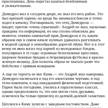
приспешника. День перестал казаться безоблачным
и увлекательным.
Димедрол жил в соседнем дворе, но знал его весь район. Это
был крепкий парень: он вроде бы занимался боксом и точно
ходил в качалку. Поговаривали, что отец Димедрола —
бандит, притом «очень серьезный». Андрей не знал, насколько
правдива эта информация, но она сполна объясняла два
момента: отвязно-хамоватый нрав Димедрола и то, каким
образом ему в самом начале нулевых удавалось разгуливать
в модной одежде и невообразимо дорогой обуви. Вот и в этот
вечер он явно косил под парней из молодежных бэндов,
популярных в те годы: огромные белоснежные кроссовки,
широкие бежевые бриджи и безразмерная футболка в красно-
зеленую мозаику. Для полноты образа не хватало разве что
бейсболки с прямым козырьком.
А еще он терпеть не мог Кима — это Андрей знал наверняка.
Димедрол насмехался и над его азиатскими чертами, и над
телосложением, и над никудышней физической подготовкой.
Парни были погодками, учились в параллельных классах,
однако предположить то, что они могли стать друзьями,
осмелился бы только пришелец из далекой-далекой галактики.
Цеплялся к Киму хулиган с завидным постоянством. Даже