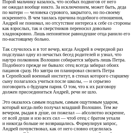
Порой мальчику казалось, что особых подвигов от него
не ожидал вообще никто. За исключением, может быть, деда
по матери — человека сурового, закрытого, но по-своему
искреннего. В чем таилась причина подобного отношения,
Андрей не понимал, но отсутствие интереса к себе со стороны
как взрослых, так и сверстников переносил довольно
хладнокровно. Лишь непонятное равнодушие отца ранило его
по-настоящему больно.
Так случилось и в тот вечер, когда Андрей в очередной раз
подслушал одну из нечастых бесед родителей и узнал, что
наутро полковник Волошин собирается забрать лишь Петра.
Подобного прежде не бывало: отец всегда забирал обоих
пацанов сразу. Но завтра он планировал свозить Петра
в Серпейский военный институт, в стенах которого старшему
сыну полагалось учиться после школы, — и серьезно
поговорить о будущем парня. О том, что к их разговору
должен присоединиться Андрей, речи не шло.
Это оказалось самым подлым, самым ощутимым ударом,
который когда-либо получал младший Волошин. Тем же
вечером, рыдая в ду́ше, он
пожелал
— абсолютно искренне,
от всей души и изо всех сил — чтоб отец с братом уехали
и никогда больше не возвращались. Формулируя запрос,
Андрей почувствовал, как от него словно отделилась