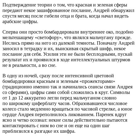
Подтверждение теории о том, что красная и зеленая сферы
передают некое зашифрованное послание, Андрей обнаружил
спустя месяц после гибели отца и брата, когда начал видеть
арабские цифры.
Сперва они просто бомбардировали внутреннее око, подобно
мельтешащему «светофору», что являлся мальчугану прежде.
Неслись прямо на него из далекой темноты. Поначалу Андрей
заносил в тетрадку и их, выискивая скрытый шифр, некое
послание для себя. Усилия эти не были бесплодными, пускай
результат их и проявился в ходе интеллектуальных штурмов
не в реальности, а во сне.
В одну из ночей, сразу после интенсивной цветовой
бомбардировки красным и зеленым «прожекторами»
(традиционно именно так и начинались сеансы связи Андрея
со сферами), цифры сами собой сложились в круг. Символы
от 1 до 12 аккуратно легли перед мальчуганом словно
по широкому циферблату часов. Образовавшееся числовое
колесо стало медленно вращаться по часовой стрелке, а юное
сердце Андрея переполнилось ликованием. Паренек вдруг
ясно и четко осознал: некие силы действительно пытаются
контактировать с ним во сне и он еще на один шаг
приблизился к разгадке их шифра.