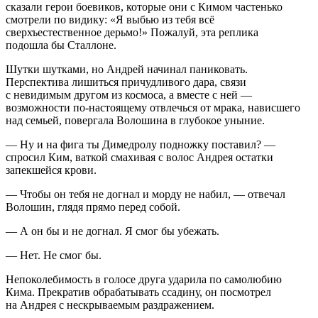
сказали герои боевиков, которые они с Кимом частенько
смотрели по видику: «Я выбью из тебя всё
сверхъестественное дерьмо!» Пожалуй, эта реплика
подошла бы Сталлоне.
Шутки шутками, но Андрей начинал паниковать.
Перспектива лишиться причудливого дара, связи
с невидимым другом из космоса, а вместе с ней —
возможности по-настоящему отвлечься от мрака, нависшего
над семьей, повергала Волошина в глубокое уныние.
— Ну и на фига ты Димедролу подножку поставил? —
спросил Ким, ваткой смахивая с волос Андрея остатки
запекшейся крови.
— Чтобы он тебя не догнал и морду не набил, — отвечал
Волошин, глядя прямо перед собой.
— А он бы и не догнал. Я смог бы убежать.
— Нет. Не смог бы.
Непоколебимость в голосе друга ударила по самолюбию
Кима. Прекратив обрабатывать ссадину, он посмотрел
на Андрея с нескрываемым раздражением.