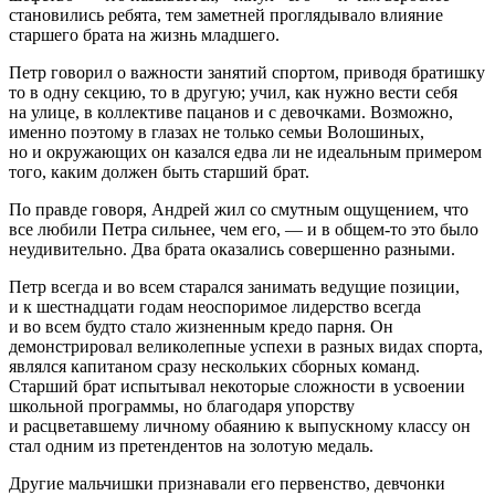
становились ребята, тем заметней проглядывало влияние
старшего брата на жизнь младшего.
Петр говорил о важности занятий спортом, приводя братишку
то в одну секцию, то в другую; учил, как нужно вести себя
на улице, в коллективе пацанов и с девочками. Возможно,
именно поэтому в глазах не только семьи Волошиных,
но и окружающих он казался едва ли не идеальным примером
того, каким должен быть старший брат.
По правде говоря, Андрей жил со смутным ощущением, что
все любили Петра сильнее, чем его, — и в общем-то это было
неудивительно. Два брата оказались совершенно разными.
Петр всегда и во всем старался занимать ведущие позиции,
и к шестнадцати годам неоспоримое лидерство всегда
и во всем будто стало жизненным кредо парня. Он
демонстрировал великолепные успехи в разных видах спорта,
являлся капитаном сразу нескольких сборных команд.
Старший брат испытывал некоторые сложности в усвоении
школьной программы, но благодаря упорству
и расцветавшему личному обаянию к выпускному классу он
стал одним из претендентов на золотую медаль.
Другие мальчишки признавали его первенство, девчонки