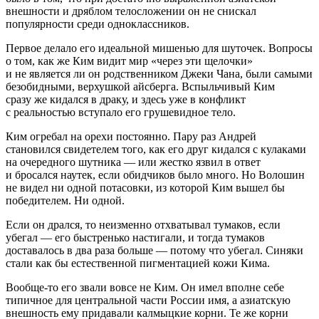
внешности и дряблом телосложении он не снискал
популярности среди одноклассников.
Первое делало его идеальной мишенью для шуточек. Вопросы
о том, как же Ким видит мир «через эти щелочки»
и не является ли он родственником Джеки Чана, были самыми
безобидными, верхушкой айсберга. Вспыльчивый Ким
сразу же кидался в драку, и здесь уже в конфликт
с реальностью вступало его грушевидное тело.
Ким огребал на орехи постоянно. Пару раз Андрей
становился свидетелем того, как его друг кидался с кулаками
на очередного шутника — или жестко язвил в ответ
и бросался наутек, если обидчиков было много. Но Волошин
не видел ни одной потасовки, из которой Ким вышел бы
победителем. Ни одной.
Если он дрался, то неизменно отхватывал тумаков, если
убегал — его быстренько настигали, и тогда тумаков
доставалось в два раза больше — потому что убегал. Синяки
стали как бы естественной пигментацией кожи Кима.
Вообще-то его звали вовсе не Ким. Он имел вполне себе
типичное для центральной части
Росси
и имя, а азиатскую
внешность ему придавали калмыцкие корни. Те же корни