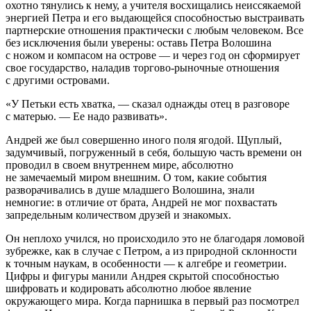
охотно тянулись к нему, а учителя восхищались неиссякаемой
энергией Петра и его выдающейся способностью выстраивать
партнерские отношения практически с любым человеком. Все
без исключения были уверены: оставь Петра Волошина
с ножом и компасом на острове — и через год он сформирует
свое государство, наладив торгово-рыночные отношения
с другими островами.
«У Петьки есть хватка, — сказал однажды отец в разговоре
с матерью. — Ее надо развивать».
Андрей же был совершенно иного поля ягодой. Щуплый,
задумчивый, погруженный в себя, большую часть времени он
проводил в своем внутреннем мире, абсолютно
не замечаемый миром внешним. О том, какие события
разворачивались в душе младшего Волошина, знали
немногие: в отличие от брата, Андрей не мог похвастать
запредельным количеством друзей и знакомых.
Он неплохо учился, но происходило это не благодаря ломовой
зубрежке, как в случае с Петром, а из природной склонности
к точным наукам, в особенности — к алгебре и геометрии.
Цифры и фигуры манили Андрея скрытой способностью
шифровать и кодировать абсолютно любое явление
окружающего мира. Когда парнишка в первый раз посмотрел