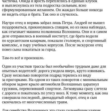
частичка. Обида и ярость переплелись в единый клубок
и выплеснулись из тела
подрост
ка сильным, ясно
сформулированным
желанием
. Он жаждал больше никогда
не видеть отца и брата. Так оно и случилось.
Наутро отец и впрямь забрал лишь Петра. Андрей не вышел
поздороваться, прикинувшись спящим, но из окна наблюдал,
как отъезжает машина полковника Волошина. Они и в самом
деле отправились в военный институт, где брата водили
по курсантским казармам, показали столовую, и спортивный
комплекс, и пару учебных корпусов. После экскурсии отец
повез сына покататься за город.
Там-то всё и произошло.
Один из участков трассы был необычайно трудным даже для
опытных водителей: дорога уходила вверх, круто извиваясь.
Сразу несколько поворотов подряд терялись из виду
за пригорками. На одном из таких поворотов с минимальным
обзором заднее крыло автомобиля Волошиных царапнул
грузовик, перевозивший
спирт
ное. Легковушка сразу слетела
с дороги и покатилась по утесу вниз. К тому моменту, как она
совершила последний, двенадцатый оборот, отец и сын
скончались от многочисленных травм.
Для семейства Волошиных это стало сильнейшим ударом.