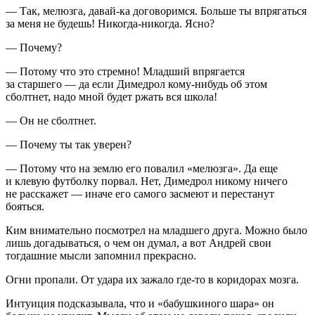
— Так, мелюзга, давай-ка договоримся. Больше ты впрягаться
за меня не будешь! Никогда-никогда. Ясно?
— Почему?
— Потому что это стремно! Младший впрягается
за старшего — да если Димедрол кому-нибудь об этом
сболтнет, надо мной будет ржать вся школа!
— Он не сболтнет.
— Почему ты так уверен?
— Потому что на землю его повалил «мелюзга». Да еще
и клевую футболку порвал. Нет, Димедрол никому ничего
не расскажет — иначе его самого засмеют и перестанут
бояться.
Ким внимательно посмотрел на младшего друга. Можно было
лишь догадываться, о чем он думал, а вот Андрей свои
тогдашние мысли запомнил прекрасно.
Огни пропали. От удара их зажало где-то в коридорах мозга.
Интуиция подсказывала, что и «бабушкиного шара» он