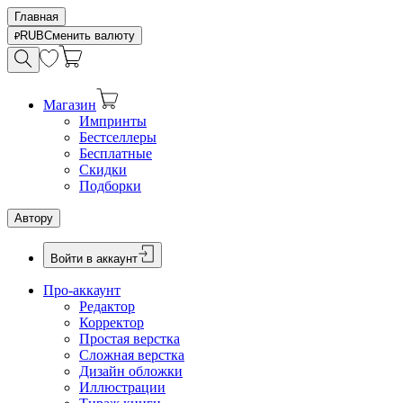
Главная
RUB
Сменить валюту
Магазин
Импринты
Бестселлеры
Бесплатные
Скидки
Подборки
Автору
Войти в аккаунт
Про-аккаунт
Редактор
Корректор
Простая верстка
Сложная верстка
Дизайн обложки
Иллюстрации