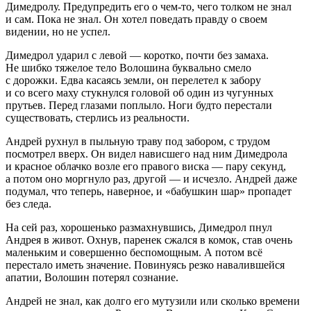
Димедролу. Предупредить его о чем-то, чего толком не знал
и сам. Пока не знал. Он хотел поведать правду о своем
видении, но не успел.
Димедрол ударил с левой — коротко, почти без замаха.
Не шибко тяжелое тело Волошина буквально смело
с дорожки. Едва касаясь земли, он перелетел к забору
и со всего маху стукнулся головой об один из чугунных
прутьев. Перед глазами поплыло. Ноги будто перестали
существовать, стерлись из реальности.
Андрей рухнул в пыльную траву под забором, с трудом
посмотрел вверх. Он видел нависшего над ним Димедрола
и красное облачко возле его правого виска — пару секунд,
а потом оно моргнуло раз, другой — и исчезло. Андрей даже
подумал, что теперь, наверное, и «бабушкин шар» пропадет
без следа.
На сей раз, хорошенько размахнувшись, Димедрол пнул
Андрея в живот. Охнув, паренек сжался в комок, став очень
маленьким и совершенно беспомощным. А потом всё
перестало иметь значение. Повинуясь резко навалившейся
апатии, Волошин потерял сознание.
Андрей не знал, как долго его мутузили или сколько времени