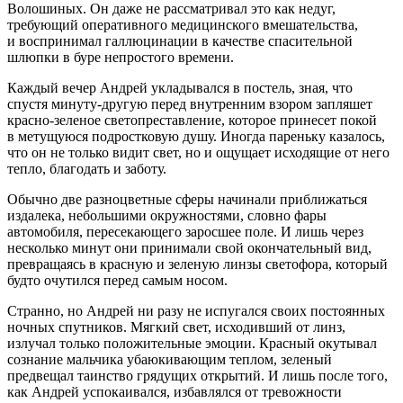
Волошиных. Он даже не рассматривал это как недуг,
требующий оперативного медицинского вмешательства,
и воспринимал
галлюц
инации в качестве спасительной
шлюпки в буре непростого времени.
Каждый вечер Андрей укладывался в постель, зная, что
спустя минуту-другую перед внутренним взором запляшет
красно-зеленое светопреставление, которое принесет покой
в метущуюся
подрост
ковую душу. Иногда пареньку казалось,
что он не только видит свет, но и ощущает исходящие от него
тепло, благодать и заботу.
Обычно две разноцветные сферы начинали приближаться
издалека, небольшими окружностями, словно фары
автомобиля, пересекающего заросшее поле. И лишь через
несколько минут они принимали свой окончательный вид,
превращаясь в красную и зеленую линзы светофора, который
будто очутился перед самым носом.
Странно, но Андрей ни разу не испугался своих постоянных
ночных спутников. Мягкий свет, исходивший от линз,
излучал только положительные эмоции. Красный окутывал
сознание мальчика убаюкивающим теплом, зеленый
предвещал таинство грядущих открытий. И лишь после того,
как Андрей успокаивался, избавлялся от тревожности