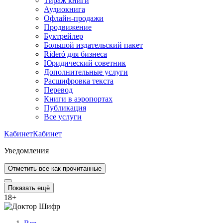
Тираж книги
Аудиокнига
Офлайн-продажи
Продвижение
Буктрейлер
Большой издательский пакет
Rideró для бизнеса
Юридический советник
Дополнительные услуги
Расшифровка текста
Перевод
Книги в аэропортах
Публикация
Все услуги
Кабинет
Кабинет
Уведомления
Отметить все как прочитанные
Показать ещё
18
+