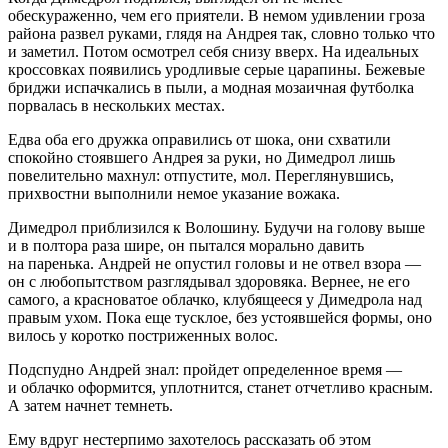
обескураженно, чем его приятели. В немом удивлении гроза
района развел руками, глядя на Андрея так, словно только что
и заметил. Потом осмотрел себя снизу вверх. На идеальных
кроссовках появились уродливые серые царапины. Бежевые
бриджи испачкались в пыли, а модная мозаичная футболка
порвалась в нескольких местах.
Едва оба его дружка оправились от шока, они схватили
спокойно стоявшего Андрея за руки, но Димедрол лишь
повелительно махнул: отпустите, мол. Переглянувшись,
прихвостни выполнили немое указание вожака.
Димедрол приблизился к Волошину. Будучи на голову выше
и в полтора раза шире, он пытался морально давить
на паренька. Андрей не опустил головы и не отвел взора —
он с любопытством разглядывал здоровяка. Вернее, не его
самого, а красноватое облачко, клубящееся у Димедрола над
правым ухом. Пока еще тусклое, без устоявшейся формы, оно
вилось у коротко постриженных волос.
Подспудно Андрей знал: пройдет определенное время —
и облачко оформится, уплотнится, станет отчетливо красным.
А затем начнет темнеть.
Ему вдруг нестерпимо захотелось рассказать об этом