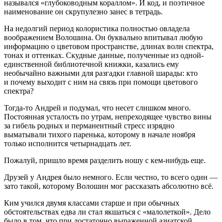
назывался «глубоководным кораллом». И код, и поэтичное
наименование он скрупулезно занес в тетрадь.
На недолгий период колористика полностью овладела
воображением Волошина. Он буквально впитывал любую
информацию о цветовом пространстве, длинах волн спектра,
тонах и оттенках. Скудные данные, полученные из одной-
единственной библиотечной книжки, казались ему
необычайно важными для разгадки главной шарады: кто
и почему выходит с ним на связь при помощи цветового
спектра?
Тогда-то Андрей и подумал, что несет слишком много.
Постоянная усталость по утрам, непреходящее чувство вины
за гибель родных и перманентный стресс изрядно
выматывали тихого паренька, которому в начале ноября
только исполнится четырнадцать лет.
Пожалуй, пришло время разделить ношу с кем-нибудь еще.
Друзей у Андрея было немного. Если честно, то всего один —
зато такой, которому Волошин мог рассказать абсолютно всё.
Ким учился двумя классами старше и при обычных
обстоятельствах едва ли стал якшаться с «
малолет
кой». Дело
было в том, что при достаточно выраженной азиатской