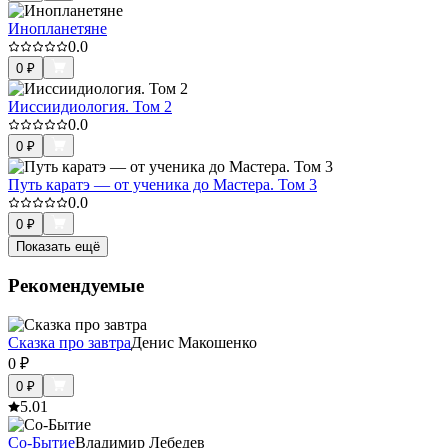
Инопланетяне
0.0
0
₽
Ииссиидиология. Том 2
0.0
0
₽
Путь каратэ — от ученика до Мастера. Том 3
0.0
0
₽
Показать ещё
Рекомендуемые
Сказка про завтра
Денис Макошенко
0
₽
0
₽
5.0
1
Со-Бытие
Владимир Лебедев