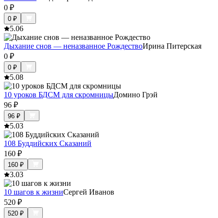
0
₽
0
₽
5.0
6
Дыхание снов — неназванное Рождество
Ирина Питерская
0
₽
0
₽
5.0
8
10 уроков БДСМ для скромницы
Домино Грэй
96
₽
96
₽
5.0
3
108 Буддийских Сказаний
160
₽
160
₽
3.0
3
10 шагов к жизни
Сергей Иванов
520
₽
520
₽