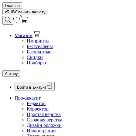
Главная
RUB
Сменить валюту
Магазин
Импринты
Бестселлеры
Бесплатные
Скидки
Подборки
Автору
Войти в аккаунт
Про-аккаунт
Редактор
Корректор
Простая верстка
Сложная верстка
Дизайн обложки
Иллюстрации