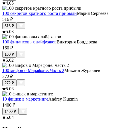
4.0
5
100 секретов кратного роста прибыли
Мария Сергеева
516
₽
516
₽
5.0
3
100 финансовых лайфхаков
Виктория Бондарева
160
₽
160
₽
5.0
2
100 мифов о Марафоне. Часть 2
Михаил Журавлев
272
₽
272
₽
5.0
3
10 фишек в маркетинге
Andrey Kuzmin
1400
₽
1400
₽
5.0
4