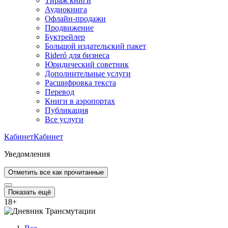
Тираж книги
Аудиокнига
Офлайн-продажи
Продвижение
Буктрейлер
Большой издательский пакет
Rideró для бизнеса
Юридический советник
Дополнительные услуги
Расшифровка текста
Перевод
Книги в аэропортах
Публикация
Все услуги
Кабинет
Кабинет
Уведомления
Отметить все как прочитанные
Показать ещё
18
+