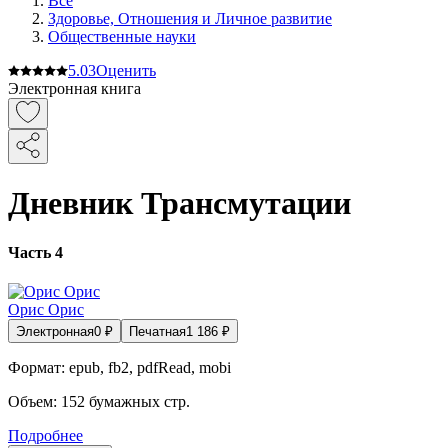
Все
Здоровье, Отношения и Личное развитие
Общественные науки
5.0
3
Оценить
Электронная книга
Дневник Трансмутации
Часть 4
Орис Орис
Электронная
0
₽
Печатная
1 186
₽
Формат:
epub, fb2, pdfRead, mobi
Объем:
152
бумажных стр.
Подробнее