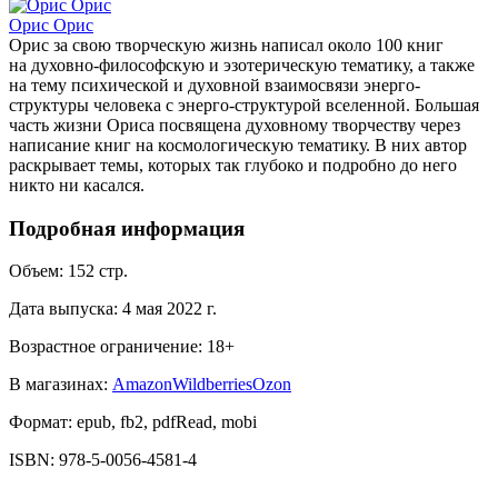
Орис Орис
Орис за свою творческую жизнь написал около 100 книг
на духовно-философскую и эзотерическую тематику, а также
на тему психической и духовной взаимосвязи энерго-
структуры человека с энерго-структурой вселенной. Большая
часть жизни Ориса посвящена духовному творчеству через
написание книг на космологическую тематику. В них автор
раскрывает темы, которых так глубоко и подробно до него
никто ни касался.
Подробная информация
Объем:
152
стр.
Дата выпуска:
4 мая 2022 г.
Возрастное ограничение:
18
+
В магазинах:
Amazon
Wildberries
Ozon
Формат:
epub, fb2, pdfRead, mobi
ISBN:
978-5-0056-4581-4