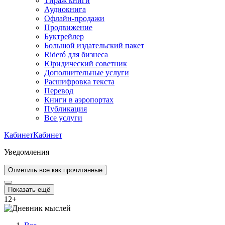
Тираж книги
Аудиокнига
Офлайн-продажи
Продвижение
Буктрейлер
Большой издательский пакет
Rideró для бизнеса
Юридический советник
Дополнительные услуги
Расшифровка текста
Перевод
Книги в аэропортах
Публикация
Все услуги
Кабинет
Кабинет
Уведомления
Отметить все как прочитанные
Показать ещё
12
+