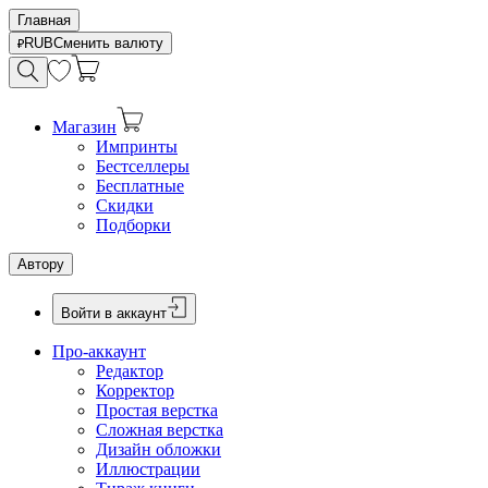
Главная
RUB
Сменить валюту
Магазин
Импринты
Бестселлеры
Бесплатные
Скидки
Подборки
Автору
Войти в аккаунт
Про-аккаунт
Редактор
Корректор
Простая верстка
Сложная верстка
Дизайн обложки
Иллюстрации