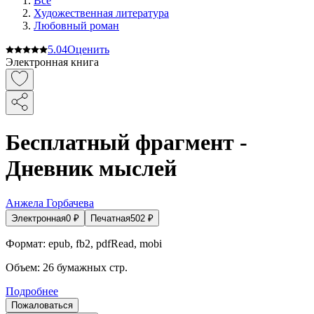
Все
Художественная литература
Любовный роман
5.0
4
Оценить
Электронная книга
Бесплатный фрагмент -
Дневник мыслей
Анжела Горбачева
Электронная
0
₽
Печатная
502
₽
Формат:
epub, fb2, pdfRead, mobi
Объем:
26
бумажных стр.
Подробнее
Пожаловаться