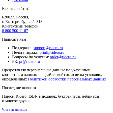
Как нас найти?
620027
,
Россия
,
г. Екатеринбург, а/я 313
Контактный телефон
:
8 800 500 11 67
Написать нам
Поддержка
:
support@ridero.ru
Печать тиража
:
print@ridero.ru
Вопросы по услугам
:
order@ridero.ru
PR
:
pr@ridero.ru
Предоставляя персональные данные по указанным
контактным данным, вы даёте своё согласие на условиях,
определенных
Политикой обработки персональных данных
Последние новости
Плюсы Rideró, ISBN в подарок, буктрейлеры, вебинары
и многое другое
Читать дальше