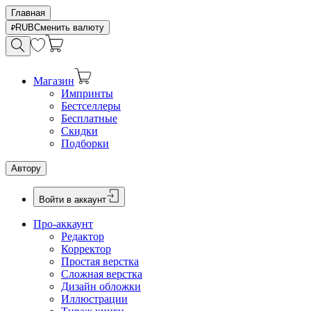
Главная
RUB
Сменить валюту
Магазин
Импринты
Бестселлеры
Бесплатные
Скидки
Подборки
Автору
Войти в аккаунт
Про-аккаунт
Редактор
Корректор
Простая верстка
Сложная верстка
Дизайн обложки
Иллюстрации