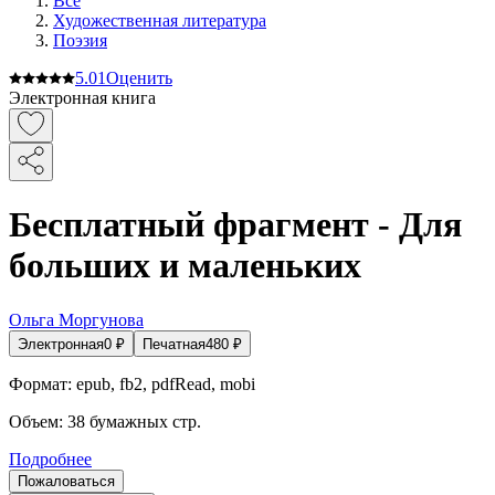
Все
Художественная литература
Поэзия
5.0
1
Оценить
Электронная книга
Бесплатный фрагмент - Для
больших и маленьких
Ольга Моргунова
Электронная
0
₽
Печатная
480
₽
Формат:
epub, fb2, pdfRead, mobi
Объем:
38
бумажных стр.
Подробнее
Пожаловаться