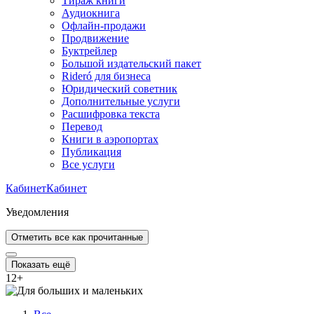
Тираж книги
Аудиокнига
Офлайн-продажи
Продвижение
Буктрейлер
Большой издательский пакет
Rideró для бизнеса
Юридический советник
Дополнительные услуги
Расшифровка текста
Перевод
Книги в аэропортах
Публикация
Все услуги
Кабинет
Кабинет
Уведомления
Отметить все как прочитанные
Показать ещё
12
+