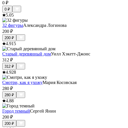
0
₽
0
₽
5.0
5
32 фигуры
Александра Логинова
200
₽
200
₽
4.9
15
Старый деревянный дом
Уилл Хэкетт-Джонс
312
₽
312
₽
4.9
28
Смотри, как я ухожу
Мария Косовская
280
₽
280
₽
4.8
8
Город темный
Сергей Янин
200
₽
200
₽