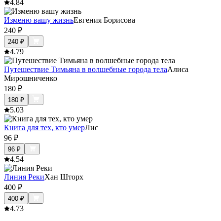
4.8
4
Изменю вашу жизнь
Евгения Борисова
240
₽
240
₽
4.7
9
Путешествие Тимьяна в волшебные города тела
Алиса
Мирошниченко
180
₽
180
₽
5.0
3
Книга для тех, кто умер
Лис
96
₽
96
₽
4.5
4
Линия Реки
Хан Шторх
400
₽
400
₽
4.7
3