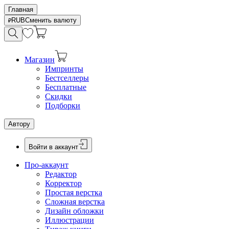
Главная
RUB
Сменить валюту
Магазин
Импринты
Бестселлеры
Бесплатные
Скидки
Подборки
Автору
Войти в аккаунт
Про-аккаунт
Редактор
Корректор
Простая верстка
Сложная верстка
Дизайн обложки
Иллюстрации