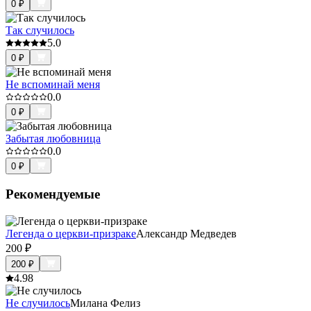
0
₽
Так случилось
5.0
0
₽
Не вспоминай меня
0.0
0
₽
Забытая любовница
0.0
0
₽
Рекомендуемые
Легенда о церкви-призраке
Александр Медведев
200
₽
200
₽
4.9
8
Не случилось
Милана Фелиз