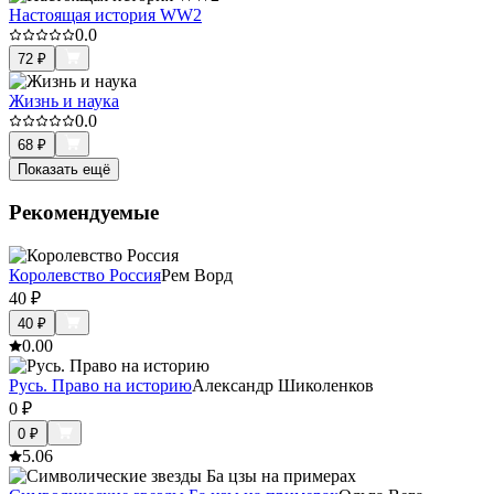
Настоящая история WW2
0.0
72
₽
Жизнь и наука
0.0
68
₽
Показать ещё
Рекомендуемые
Королевство Россия
Рем Ворд
40
₽
40
₽
0.0
0
Русь. Право на историю
Александр Шиколенков
0
₽
0
₽
5.0
6