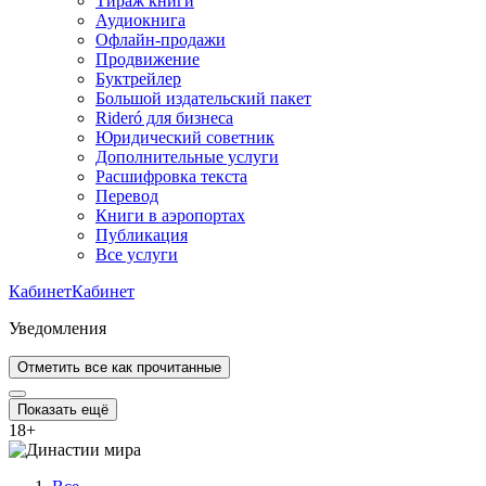
Тираж книги
Аудиокнига
Офлайн-продажи
Продвижение
Буктрейлер
Большой издательский пакет
Rideró для бизнеса
Юридический советник
Дополнительные услуги
Расшифровка текста
Перевод
Книги в аэропортах
Публикация
Все услуги
Кабинет
Кабинет
Уведомления
Отметить все как прочитанные
Показать ещё
18
+