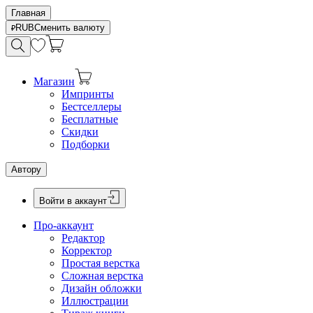
Главная
RUB
Сменить валюту
Магазин
Импринты
Бестселлеры
Бесплатные
Скидки
Подборки
Автору
Войти в аккаунт
Про-аккаунт
Редактор
Корректор
Простая верстка
Сложная верстка
Дизайн обложки
Иллюстрации