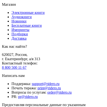
Магазин
Электронные книги
Аудиокниги
Новинки
Бесплатные книги
Импринты
Подборки
Доставка
Как нас найти?
620027
,
Россия
,
г. Екатеринбург, а/я 313
Контактный телефон
:
8 800 500 11 67
Написать нам
Поддержка
:
support@ridero.ru
Печать тиража
:
print@ridero.ru
Вопросы по услугам
:
order@ridero.ru
PR
:
pr@ridero.ru
Предоставляя персональные данные по указанным