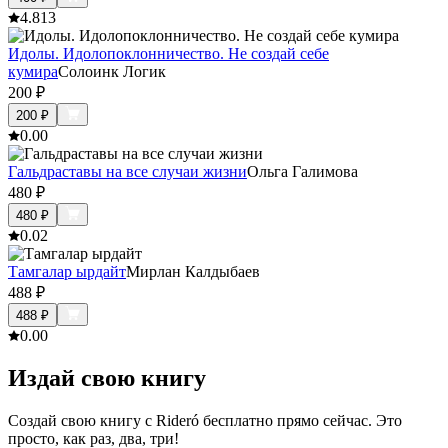
4.8
13
Идолы. Идолопоклонничество. Не создай себе
кумира
Солоинк Логик
200
₽
200
₽
0.0
0
Гальдраставы на все случаи жизни
Ольга Галимова
480
₽
480
₽
0.0
2
Тамгалар ырдайт
Мирлан Калдыбаев
488
₽
488
₽
0.0
0
Издай свою книгу
Создай свою книгу с Rideró бесплатно прямо сейчас. Это
просто, как раз, два, три!