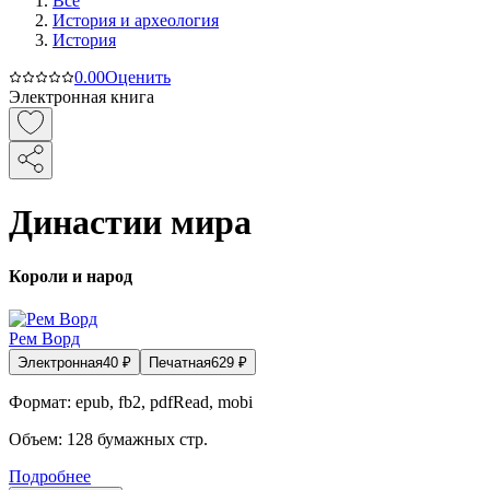
Все
История и археология
История
0.0
0
Оценить
Электронная книга
Династии мира
Короли и народ
Рем Ворд
Электронная
40
₽
Печатная
629
₽
Формат:
epub, fb2, pdfRead, mobi
Объем:
128
бумажных стр.
Подробнее