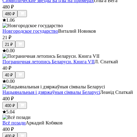
Символические звезды Ба цзы на примерах
Ольга Вега
480
₽
480
₽
1.0
6
Новгородское государство
Виталий Новиков
21
₽
21
₽
0.0
0
Пограничная летопись Беларуси. Книга VII
Л. Спаткай
40
₽
40
₽
0.0
0
Нацыянальныя і дзяржаўныя сімвалы Беларусі
Леанід Спаткай
400
₽
400
₽
5.0
4
Всё позади
Аркадий Кобяков
400
₽
400
₽