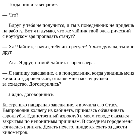
— Тогда пиши завещание.
— Что?
— Вдруг у тебя не получится, и ты в понедельник не придешь
на работу. Вот я и думаю, что же чайник твой электрический
с ноутбуком зря пропадать станут?
— Ха! Чайник, значит, тебя интересует? А я-то думала, ты мне
друг.
— Ага. Я друг, но мой чайник сгорел вчера.
— Я напишу завещание, а в понедельник, когда увидишь меня
живой и здоровенькой, отдашь мне тысячу рублей
за ехидство. Договорились?
— Ладно, договорились.
Быстренько нацарапав завещание, я вручила его Стасу.
Выпроводив коллегу из кабинета, принялась обзванивать
аэроклубы. Единственный аэроклуб в моем городе оказался
закрытым по непонятным причинам. В соседнем городе меня
согласись принять. Делать нечего, придется ехать за двести
километров.