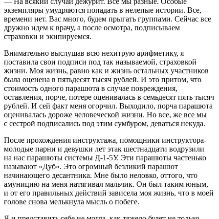
— На всякий случай дежурит. Все мы разные. Особые
экземпляры умудряются попадать в нелепые истории. Все,
времени нет. Вас много, будем прыгать группами. Сейчас все
дружно идем к врачу, а после осмотра, подписываем
страховки и экипируемся.
Внимательно выслушав всю нехитрую арифметику, я
поставила свои подписи под так называемой, страховкой
жизни. Моя жизнь, равно как и жизнь остальных участников
была оценена в пятьдесят тысяч рублей. И это притом, что
стоимость одного парашюта в случае повреждения,
оставления, порче, потере оценивалась в семьдесят пять тысяч
рублей. И сей факт меня огорчил. Выходило, порча парашюта
оценивалась дороже человеческой жизни. Но все, же все мы
с сестрой подписались под этим сумбуром, деваться некуда.
После прохождения инструктажа, помощники инструктора-
молодые парни и девушки лет этак шестнадцати водрузили
на нас парашюты системы Д-1-5У. Эти парашюты частенько
называют «Дуб». Это огромный безликий парашют
начинающего десантника. Мне было неловко, оттого, что
амуницию на меня натягивал мальчик. Он был таким юным,
и от его правильных действий зависела моя жизнь, что в моей
голове снова мелькнула мысль о побеге.
Я и представить себе не могла, как тяжело будет не только