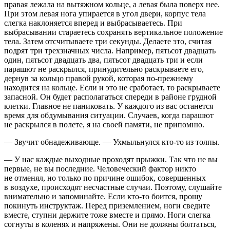
правая лежала на вытяжном кольце, а левая была поверх нее.
При этом левая нога упирается в угол двери, корпус тела
слегка наклоняется вперед и выбрасываетесь. При
выбрасывании стараетесь сохранять вертикальное положение
тела. Затем отсчитываете три секунды. Делаете это, считая
подрят три трехзначных числа. Например, пятьсот двадцать
один, пятьсот двадцать два, пятьсот двадцать три и если
парашют не раскрылся, принудительно раскрываете его,
дернув за кольцо правой рукой, которая по-прежнему
находится на кольце. Если и это не сработает, то раскрываете
запасной. Он будет располагаться спереди в районе грудной
клетки. Главное не паниковать. У каждого из вас останется
время для обдумывания ситуации. Случаев, когда парашют
не раскрылся в полете, я на своей памяти, не припомню.
— Звучит обнадеживающе. — Ухмыльнулся кто-то из толпы.
— У нас каждые выходные проходят прыжки. Так что не вы
первые, не вы последние. Человеческий фактор никто
не отменял, но только по причине ошибок, совершенных
в воздухе, происходят несчастные случаи. Поэтому, слушайте
внимательно и запоминайте. Если кто-то боится, прошу
покинуть инструктаж. Перед приземлением, ноги сведите
вместе, ступни держите тоже вместе и прямо. Ноги слегка
согнуты в коленях и напряжены. Они не должны болтаться,