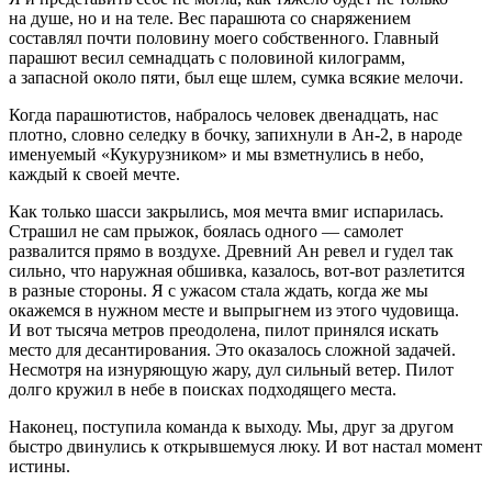
на душе, но и на теле. Вес парашюта со снаряжением
составлял почти половину моего собственного. Главный
парашют весил семнадцать с половиной килограмм,
а запасной около пяти, был еще шлем, сумка всякие мелочи.
Когда парашютистов, набралось человек двенадцать, нас
плотно, словно селедку в бочку, запихнули в Ан-2, в народе
именуемый «Кукурузником» и мы взметнулись в небо,
каждый к своей мечте.
Как только шасси закрылись, моя мечта вмиг испарилась.
Страшил не сам прыжок, боялась одного — самолет
развалится прямо в воздухе. Древний Ан ревел и гудел так
сильно, что наружная обшивка, казалось, вот-вот разлетится
в разные стороны. Я с ужасом стала ждать, когда же мы
окажемся в нужном месте и выпрыгнем из этого чудовища.
И вот тысяча метров преодолена, пилот принялся искать
место для десантирования. Это оказалось сложной задачей.
Несмотря на изнуряющую жару, дул сильный ветер. Пилот
долго кружил в небе в поисках подходящего места.
Наконец, поступила команда к выходу. Мы, друг за другом
быстро двинулись к открывшемуся люку. И вот настал момент
истины.