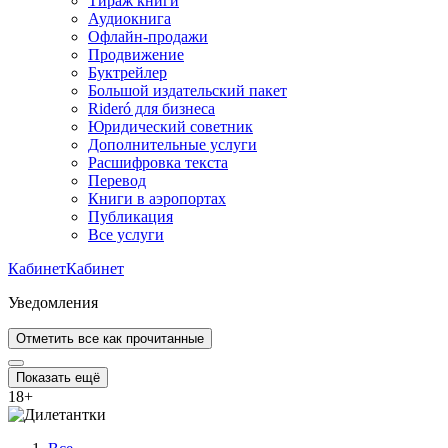
Тираж книги
Аудиокнига
Офлайн-продажи
Продвижение
Буктрейлер
Большой издательский пакет
Rideró для бизнеса
Юридический советник
Дополнительные услуги
Расшифровка текста
Перевод
Книги в аэропортах
Публикация
Все услуги
Кабинет
Кабинет
Уведомления
Отметить все как прочитанные
Показать ещё
18
+