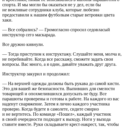
спорта. И мы могли бы оказаться не у дел, если бы
не вежливые сотрудники клуба, которые любезно
предоставили к нашим футболкам старые ветровки цвета
хаки.
— Все собрались? — Громогласно спросил седовласый
инструктор сего маскарада.
Все дружно кивнули.
— Тогда приступим к инструктажу. Слушайте меня, молча и,
не перебивайте. Когда все расскажу, сможете задать свои
вопросы. Вас много, а я один, давайте уважать друг друга.
Инструктор закурил и продолжил:
— На верхней одежды должны быть рукава до самой кисти.
Это для вашей же безопасности. Выпивших для смелости
товарищей и опохмелившихся допускать не буду. Все
парашюты проверены и готовы к работе. На каждого из вас
наденут снаряжение. Затем я лично каждого участника
проверю. Когда будете в самолете, сидите смирно
и не вертитесь. По команде «Пошел», каждый участник
в своей очередности подходит к выходу. Ноги у выхода
ставите вместе. Руки складываете крест-накрест, так, чтобы