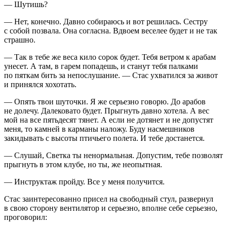
— Шутишь?
— Нет, конечно. Давно собираюсь и вот решилась. Сестру
с собой позвала. Она согласна. Вдвоем веселее будет и не так
страшно.
— Так в тебе же веса кило сорок будет. Тебя ветром к арабам
унесет. А там, в гарем попадешь, и станут тебя палками
по пяткам бить за непослушание. — Стас ухватился за живот
и принялся хохотать.
— Опять твои шуточки. Я же серьезно говорю. До арабов
не долечу. Далековато будет. Прыгнуть давно хотела. А вес
мой на все пятьдесят тянет. А если не дотянет и не допустят
меня, то камней в карманы наложу. Буду насмешников
закидывать с высоты птичьего полета. И тебе достанется.
— Слушай, Светка ты ненормальная. Допустим, тебе позволят
прыгнуть в этом клубе, но ты, же неопытная.
— Инструктаж пройду. Все у меня получится.
Стас заинтересованно присел на свободный стул, развернул
в свою сторону вентилятор и серьезно, вполне себе серьезно,
проговорил: