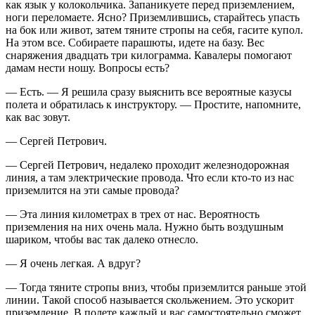
как язык у колокольчика. Запаникуете перед приземлением,
ноги переломаете. Ясно? Приземлившись, старайтесь упасть
на бок или живот, затем тяните стропы на себя, гасите купол.
На этом все. Собираете парашюты, идете на базу. Вес
снаряжения двадцать три килограмма. Кавалеры помогают
дамам нести ношу. Вопросы есть?
— Есть. — Я решила сразу выяснить все вероятные казусы
полета и обратилась к инструктору. — Простите, напомните,
как вас зовут.
— Сергей Петрович.
— Сергей Петрович, недалеко проходит железнодорожная
линия, а там электрические провода. Что если кто-то из нас
приземлится на эти самые провода?
— Эта линия километрах в трех от нас. Вероятность
приземления на них очень мала. Нужно быть воздушным
шариком, чтобы вас так далеко отнесло.
— Я очень легкая. А вдруг?
— Тогда тяните стропы вниз, чтобы приземлится раньше этой
линии. Такой способ называется скольжением. Это ускорит
приземление. В полете каждый и вас самостоятельно сможет