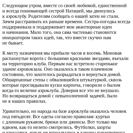
Следующим утром, вместе со своей любимой, единственной
и всегда понимающей сестрой Наташей, мы двинулись
к аэроклубу. Родителям сообщать о нашей затеи не стали.
Зачем расстраивать их раньше времени. Сестра-погодка всегда
поддерживала и поддерживает мои авантюрные идеи
и начинания. Мало того, она сама частенько становится
инициатором таких идей, так, что вместе скучно нам
не бывает.
К месту назначения мы прибыли часов в восемь. Миновав
распахнутые ворота с большими красными звездами, въехали
на территорию клуба. Первым нас встретило старенькое
здание аэровокзала. Оно оказалось в таком плачевном
состоянии, что захотелось разрыдаться и вернуться домой.
Обшарпанные стены с обвалившейся штукатуркой, сквозь
которые проглядывали куски кирпича, говорили о былом
когда-то величие аэроклуба. Доверия все это не внушало.
Но возвращаться домой с невыполненной задачей, было
не в наших правилах.
Удивительно, но народа на базе аэроклуба оказалось человек
под пятьдесят. Все одеты согласно правилам: куртки
с длинным рукавом, брюки или джинсы. Вот только мы
вдвоем, как-то нелепо смотрелись. Футболки, шорты
и кроссовки, никак не вписывались в каноны парашютного