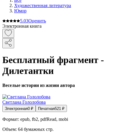
Все
Художественная литература
Юмор
5.0
3
Оценить
Электронная книга
Бесплатный фрагмент -
Дилетантки
Веселые истории из жизни автора
Светлана Гололобова
Электронная
0
₽
Печатная
521
₽
Формат:
epub, fb2, pdfRead, mobi
Объем:
64
бумажных стр.