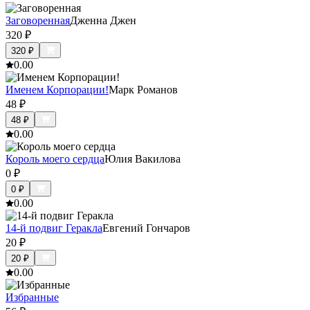
Заговоренная
Дженна Джен
320
₽
320
₽
0.0
0
Именем Корпорации!
Марк Романов
48
₽
48
₽
0.0
0
Король моего сердца
Юлия Вакилова
0
₽
0
₽
0.0
0
14-й подвиг Геракла
Евгений Гончаров
20
₽
20
₽
0.0
0
Избранные