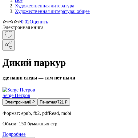
Все
Художественная литература
Художественная литература: общее
0.0
2
Оценить
Электронная книга
Дикий паркур
где наши следы — там нет пыли
Serge Петров
Электронная
0
₽
Печатная
721
₽
Формат:
epub, fb2, pdfRead, mobi
Объем:
150
бумажных стр.
Подробнее