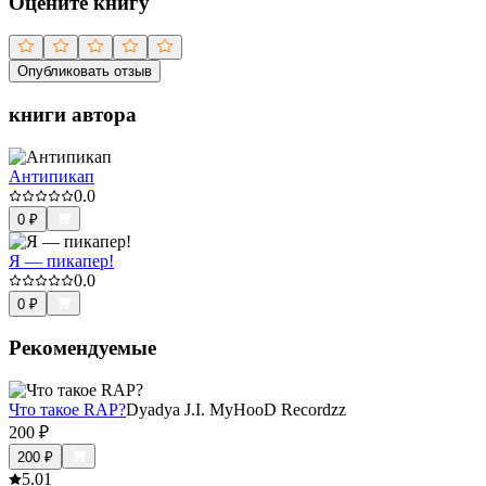
Оцените книгу
Опубликовать отзыв
книги автора
Антипикап
0.0
0
₽
Я — пикапер!
0.0
0
₽
Рекомендуемые
Что такое RAP?
Dyadya J.I. MyHooD Recordzz
200
₽
200
₽
5.0
1