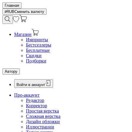
Главная
RUB
Сменить валюту
Магазин
Импринты
Бестселлеры
Бесплатные
Скидки
Подборки
Автору
Войти в аккаунт
Про-аккаунт
Редактор
Корректор
Простая верстка
Сложная верстка
Дизайн обложки
Иллюстрации