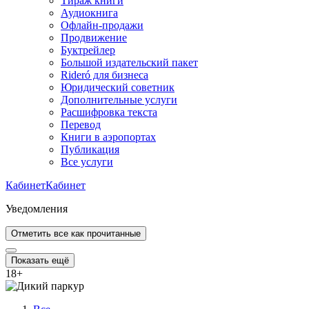
Тираж книги
Аудиокнига
Офлайн-продажи
Продвижение
Буктрейлер
Большой издательский пакет
Rideró для бизнеса
Юридический советник
Дополнительные услуги
Расшифровка текста
Перевод
Книги в аэропортах
Публикация
Все услуги
Кабинет
Кабинет
Уведомления
Отметить все как прочитанные
Показать ещё
18
+