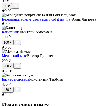
56
₽
56
₽
0.0
0
Блондинка вокруг света или I did it my way
Анна Лазарева
0.0
0
Кацетница
Дмитрий Аккерман
100
₽
100
₽
0.0
0
Медвежий мыс
Виктор Гришаев
200
₽
200
₽
5.0
10
Бизнес-исповедь
Константин Терёхин
480
₽
480
₽
5.0
5
Издай свою книгу