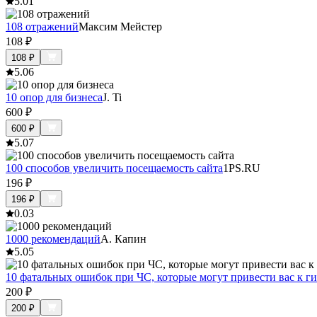
5.0
1
108 отражений
Максим Мейстер
108
₽
108
₽
5.0
6
10 опор для бизнеса
J. Ti
600
₽
600
₽
5.0
7
100 способов увеличить посещаемость сайта
1PS.RU
196
₽
196
₽
0.0
3
1000 рекомендаций
А. Капин
5.0
5
10 фатальных ошибок при ЧС, которые могут привести вас к г
200
₽
200
₽