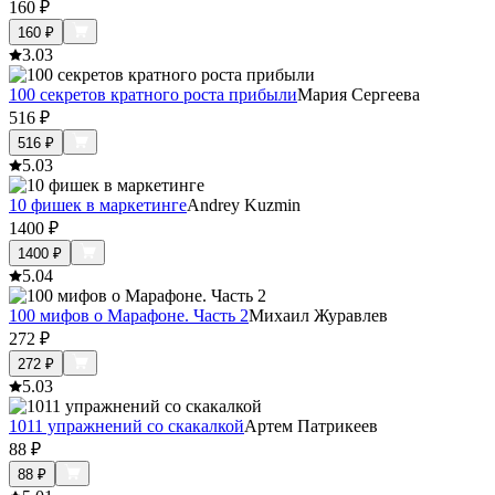
160
₽
160
₽
3.0
3
100 секретов кратного роста прибыли
Мария Сергеева
516
₽
516
₽
5.0
3
10 фишек в маркетинге
Andrey Kuzmin
1400
₽
1400
₽
5.0
4
100 мифов о Марафоне. Часть 2
Михаил Журавлев
272
₽
272
₽
5.0
3
1011 упражнений со скакалкой
Артем Патрикеев
88
₽
88
₽