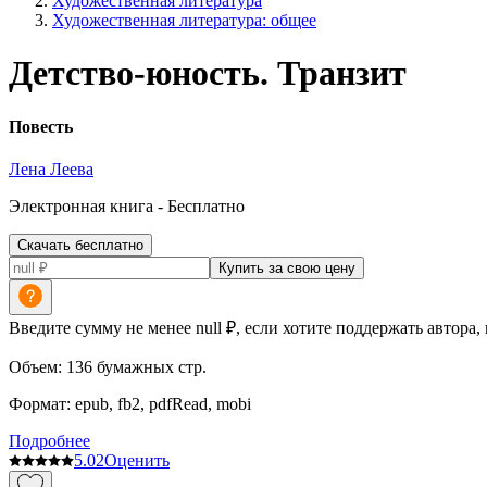
Художественная литература
Художественная литература: общее
Детство-юность. Транзит
Повесть
Лена Леева
Электронная
книга -
Бесплатно
Скачать бесплатно
Купить за свою цену
Введите сумму не менее null ₽, если хотите поддержать автора,
Объем:
136
бумажных стр.
Формат:
epub, fb2, pdfRead, mobi
Подробнее
5.0
2
Оценить