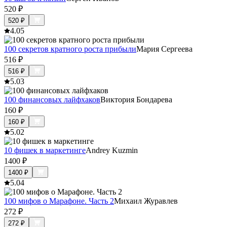
520
₽
520
₽
4.0
5
100 секретов кратного роста прибыли
Мария Сергеева
516
₽
516
₽
5.0
3
100 финансовых лайфхаков
Виктория Бондарева
160
₽
160
₽
5.0
2
10 фишек в маркетинге
Andrey Kuzmin
1400
₽
1400
₽
5.0
4
100 мифов о Марафоне. Часть 2
Михаил Журавлев
272
₽
272
₽