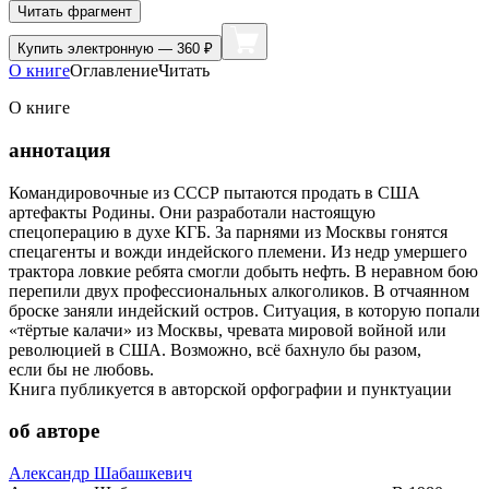
Читать фрагмент
Купить
электронную — 360 ₽
О книге
Оглавление
Читать
О книге
аннотация
Командировочные из СССР пытаются продать в США
артефакты Родины. Они разработали настоящую
спецоперацию в духе КГБ. За парнями из Москвы гонятся
спецагенты и вожди индейского племени. Из недр умершего
трактора ловкие ребята смогли добыть нефть. В неравном бою
перепили двух профессиональных алкоголиков. В отчаянном
броске заняли индейский остров. Ситуация, в которую попали
«тёртые калачи» из Москвы, чревата мировой войной или
революцией в США. Возможно, всё бахнуло бы разом,
если бы не любовь.
Книга публикуется в авторской орфографии и пунктуации
об авторе
Александр Шабашкевич