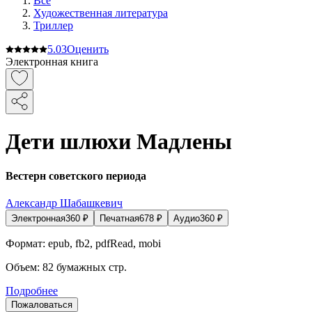
Все
Художественная литература
Триллер
5.0
3
Оценить
Электронная книга
Дети шлюхи Мадлены
Вестерн советского периода
Александр Шабашкевич
Электронная
360
₽
Печатная
678
₽
Аудио
360
₽
Формат:
epub, fb2, pdfRead, mobi
Объем:
82
бумажных стр.
Подробнее
Пожаловаться