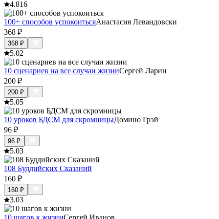
4.8
16
100+ способов успокоиться
Анастасия Левандовски
368
₽
368
₽
5.0
2
10 сценариев на все случаи жизни
Сергей Ларин
200
₽
200
₽
5.0
5
10 уроков БДСМ для скромницы
Домино Грэй
96
₽
96
₽
5.0
3
108 Буддийских Сказаний
160
₽
160
₽
3.0
3
10 шагов к жизни
Сергей Иванов