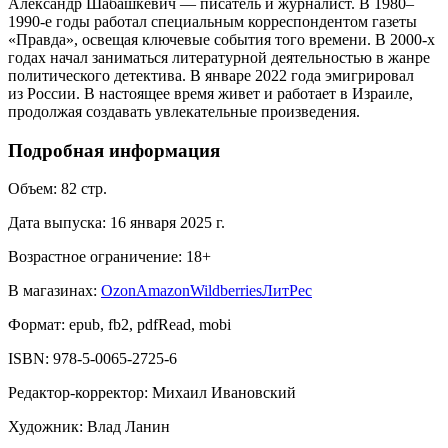
Александр Шабашкевич — писатель и журналист. В 1980–
1990-е годы работал специальным корреспондентом газеты
«Правда», освещая ключевые события того времени. В 2000-х
годах начал заниматься литературной деятельностью в жанре
политического детектива. В январе 2022 года эмигрировал
из России. В настоящее время живет и работает в Израиле,
продолжая создавать увлекательные произведения.
Подробная информация
Объем:
82
стр.
Дата выпуска:
16 января 2025 г.
Возрастное ограничение:
18
+
В магазинах:
Ozon
Amazon
Wildberries
ЛитРес
Формат:
epub, fb2, pdfRead, mobi
ISBN:
978-5-0065-2725-6
Редактор-корректор
:
Михаил Ивановский
Художник
:
Влад Ланин