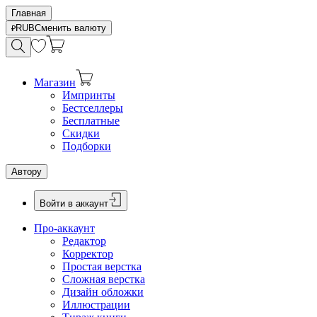
Главная
RUB
Сменить валюту
Магазин
Импринты
Бестселлеры
Бесплатные
Скидки
Подборки
Автору
Войти в аккаунт
Про-аккаунт
Редактор
Корректор
Простая верстка
Сложная верстка
Дизайн обложки
Иллюстрации