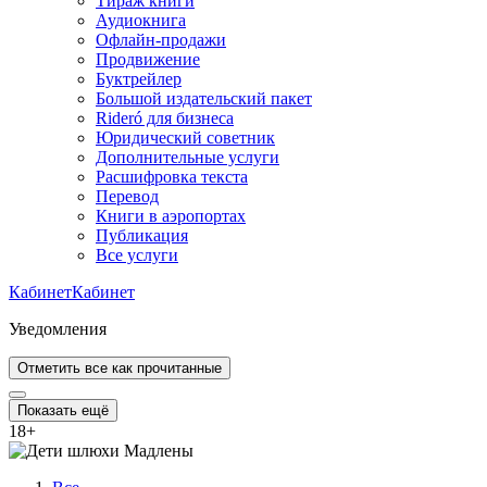
Тираж книги
Аудиокнига
Офлайн-продажи
Продвижение
Буктрейлер
Большой издательский пакет
Rideró для бизнеса
Юридический советник
Дополнительные услуги
Расшифровка текста
Перевод
Книги в аэропортах
Публикация
Все услуги
Кабинет
Кабинет
Уведомления
Отметить все как прочитанные
Показать ещё
18
+