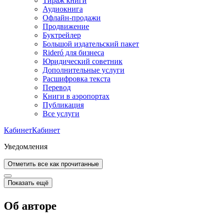
Тираж книги
Аудиокнига
Офлайн-продажи
Продвижение
Буктрейлер
Большой издательский пакет
Rideró для бизнеса
Юридический советник
Дополнительные услуги
Расшифровка текста
Перевод
Книги в аэропортах
Публикация
Все услуги
Кабинет
Кабинет
Уведомления
Отметить все как прочитанные
Показать ещё
Об авторе