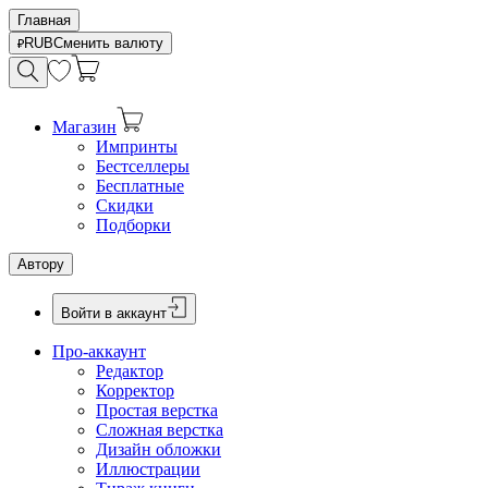
Главная
RUB
Сменить валюту
Магазин
Импринты
Бестселлеры
Бесплатные
Скидки
Подборки
Автору
Войти в аккаунт
Про-аккаунт
Редактор
Корректор
Простая верстка
Сложная верстка
Дизайн обложки
Иллюстрации