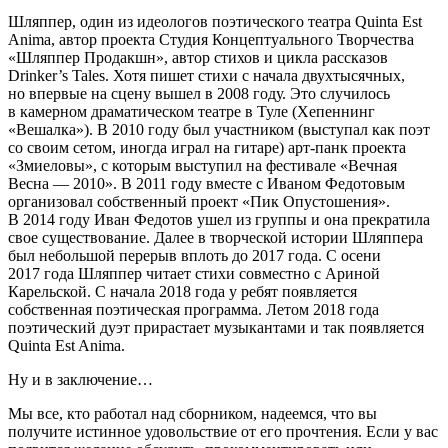
Шляппер
, один из идеологов поэтического театра Quinta Est
Anima, автор проекта Студия Концептуального Творчества
«Шляппер Продакшн», автор стихов и цикла рассказов
Drinker’s Tales. Хотя пишет стихи с начала двухтысячных,
но впервые на сцену вышел в 2008 году. Это случилось
в камерном драматическом театре в Туле (Хепеннинг
«Вешалка»). В 2010 году был участником (выступал как поэт
со своим сетом, иногда играл на гитаре) арт-панк проекта
«Змиеловы», с которым выступил на фестивале «Вечная
Весна — 2010». В 2011 году вместе с Иваном Федотовым
организовал собственный проект «Пик Опустошения».
В 2014 году Иван Федотов ушел из группы и она прекратила
свое существование. Далее в творческой истории Шляппера
был небольшой перерыв в
плоть
до 2017 года. С осени
2017 года Шляппер читает стихи совместно с Ариной
Карельской. С начала 2018 года у ребят появляется
собственная поэтическая программа. Летом 2018 года
поэтический дуэт прирастает музыкантами и так появляется
Quinta Est Anima.
Ну и в заключение…
Мы все, кто работал над сборником, надеемся, что вы
получите истинное удовольствие от его прочтения. Если у вас