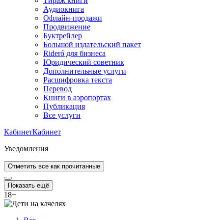
Тираж книги
Аудиокнига
Офлайн-продажи
Продвижение
Буктрейлер
Большой издательский пакет
Rideró для бизнеса
Юридический советник
Дополнительные услуги
Расшифровка текста
Перевод
Книги в аэропортах
Публикация
Все услуги
Кабинет
Кабинет
Уведомления
Отметить все как прочитанные
Показать ещё
18
+