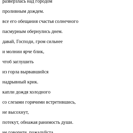
разверзлась над городом
проливным дождем.
все его обещания счастья солнечного
пасмурным обернулись днем.
давай, Господи, гром сильнее
и молнии ярче блик,
чтоб заглушить
из горла вырвавшийся
надрывный крик.
капли дождя холодного
со слезами горячими встретившись,
не высохнут,
потекут, обнажая ранимость души.
не говорите, пожалуйста,