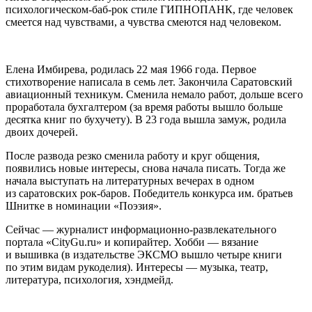
психологическом-баб-рок стиле ГИПНОПАНК, где человек
смеется над чувствами, а чувства смеются над человеком.
Елена Имбирева
, родилась 22 мая 1966 года. Первое
стихотворение написала в семь лет. Закончила Саратовский
авиационный техникум. Сменила немало работ, дольше всего
проработала бухгалтером (за время работы вышло больше
десятка книг по бухучету). В 23 года вышла замуж, родила
двоих дочерей.
После развода резко сменила работу и круг общения,
появились новые интересы, снова начала писать. Тогда же
начала выступать на литературных вечерах в одном
из саратовских рок-баров. Победитель конкурса им. братьев
Шнитке в номинации «Поэзия».
Сейчас — журналист информационно-развлекательного
портала «CityGu.ru» и копирайтер. Хобби — вязание
и вышивка (в издательстве ЭКСМО вышло четыре книги
по этим видам рукоделия). Интересы — музыка, театр,
литература, психология, хэндмейд.