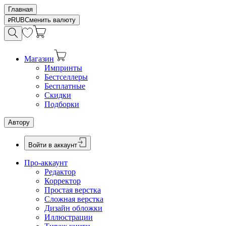
Главная
RUB
Сменить валюту
Магазин
Импринты
Бестселлеры
Бесплатные
Скидки
Подборки
Автору
Войти в аккаунт
Про-аккаунт
Редактор
Корректор
Простая верстка
Сложная верстка
Дизайн обложки
Иллюстрации