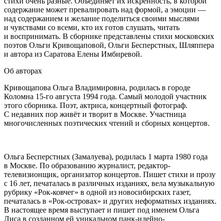
стихи очень разные. Объединяет их искренность, в которой
содержание может превалировать над формой, а эмоции —
над содержанием и желание поделиться своими мыслями
и чувствами со всеми, кто их готов слушать, читать
и воспринимать. В сборнике представлены стихи московских
поэтов Ольги Кривощаповой, Ольги Бесперстных, Шляппера
и автора из Саратова Елены Имбиревой.
Об авторах
Кривощапова Ольга Владимировна
,
родилась в городе
Коломна 15-го августа 1994 года. Самый молодой участник
этого сборника. Поэт, актриса, концертный фотограф.
С недавних пор живёт и творит в Москве. Участница
многочисленных поэтических чтений и сборных концертов.
Ольга Бесперстных (Замалуева)
, родилась 1 марта 1980 года
в Москве. По образованию журналист, редактор-
телевизионщик, организатор концертов. Пишет стихи и прозу
с 16 лет, печаталась в различных изданиях, вела музыкальную
рубрику «Рок-ковчег» в одной из новосибирских газет,
печаталась в «Рок-островах» и других неформатных изданиях.
В настоящее время выступает и пишет под именем Ольга
Лиса в созданном ей уникальном панк-идейно-