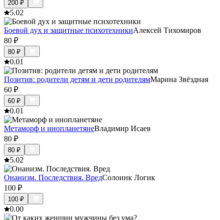
200
₽
5.0
2
Боевой дух и защитные психотехники
Алексей Тихомиров
80
₽
80
₽
0.0
1
Позитив: родители детям и дети родителям
Марина Звёздная
60
₽
60
₽
0.0
1
Метаморф и инопланетяне
Владимир Исаев
80
₽
80
₽
5.0
2
Онанизм. Последствия. Вред
Солоинк Логик
100
₽
100
₽
0.0
0