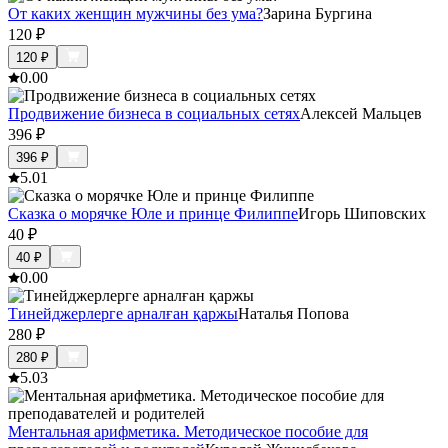
От каких женщин мужчины без ума?
Зарина Бургина
120
₽
120
₽
0.0
0
Продвижение бизнеса в социальных сетях
Алексей Мальцев
396
₽
396
₽
5.0
1
Сказка о морячке Юле и принце Филиппе
Игорь Шиповских
40
₽
40
₽
0.0
0
Тинейджерлерге арналған қаржы
Наталья Попова
280
₽
280
₽
5.0
3
Ментальная арифметика. Методическое пособие для