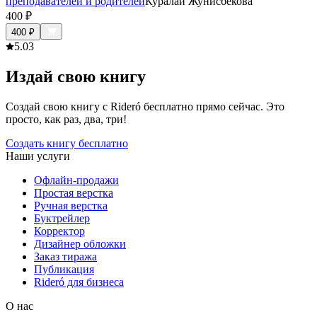
преподавателей и родителей
Куралай Жунисбекова
400
₽
400
₽
5.0
3
Издай свою книгу
Создай свою книгу с Rideró бесплатно прямо сейчас. Это
просто, как раз, два, три!
Создать книгу бесплатно
Наши услуги
Офлайн-продажи
Простая верстка
Ручная верстка
Буктрейлер
Корректор
Дизайнер обложки
Заказ тиража
Публикация
Rideró для бизнеса
О нас