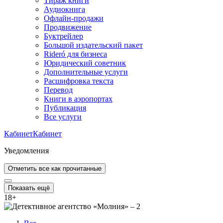
Тираж книги
Аудиокнига
Офлайн-продажи
Продвижение
Буктрейлер
Большой издательский пакет
Rideró для бизнеса
Юридический советник
Дополнительные услуги
Расшифровка текста
Перевод
Книги в аэропортах
Публикация
Все услуги
Кабинет
Кабинет
Уведомления
Отметить все как прочитанные
Показать ещё
18
+