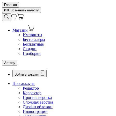
Главная
RUB
Сменить валюту
Магазин
Импринты
Бестселлеры
Бесплатные
Скидки
Подборки
Автору
Войти в аккаунт
Про-аккаунт
Редактор
Корректор
Простая верстка
Сложная верстка
Дизайн обложки
Иллюстрации