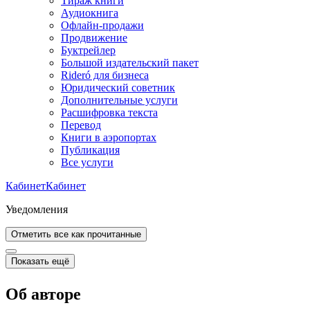
Тираж книги
Аудиокнига
Офлайн-продажи
Продвижение
Буктрейлер
Большой издательский пакет
Rideró для бизнеса
Юридический советник
Дополнительные услуги
Расшифровка текста
Перевод
Книги в аэропортах
Публикация
Все услуги
Кабинет
Кабинет
Уведомления
Отметить все как прочитанные
Показать ещё
Об авторе