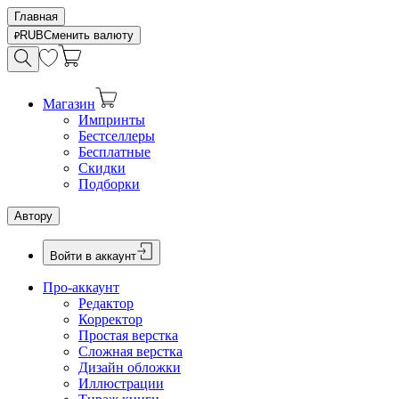
Главная
RUB
Сменить валюту
Магазин
Импринты
Бестселлеры
Бесплатные
Скидки
Подборки
Автору
Войти в аккаунт
Про-аккаунт
Редактор
Корректор
Простая верстка
Сложная верстка
Дизайн обложки
Иллюстрации