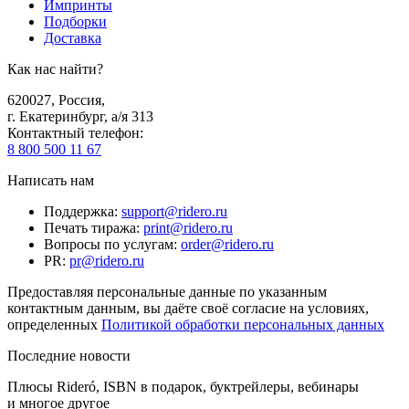
Импринты
Подборки
Доставка
Как нас найти?
620027
,
Россия
,
г. Екатеринбург, а/я 313
Контактный телефон
:
8 800 500 11 67
Написать нам
Поддержка
:
support@ridero.ru
Печать тиража
:
print@ridero.ru
Вопросы по услугам
:
order@ridero.ru
PR
:
pr@ridero.ru
Предоставляя персональные данные по указанным
контактным данным, вы даёте своё согласие на условиях,
определенных
Политикой обработки персональных данных
Последние новости
Плюсы Rideró, ISBN в подарок, буктрейлеры, вебинары
и многое другое