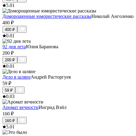
5.0
1
Доморощенные юмористические рассказы
Николай Анголенко
400
₽
400
₽
0.0
1
92 дня лета
Юлия Баранова
200
₽
200
₽
0.0
1
Дело в шляпе
Андрей Расторгуев
59
₽
59
₽
0.0
3
Аромат вечности
Ингрид Вэйл
160
₽
160
₽
5.0
1