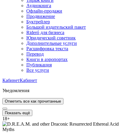
Тираж книги
Аудиокнига
Офлайн-продажи
Продвижение
Буктрейлер
Большой издательский пакет
Rideró для бизнеса
Юридический советник
Дополнительные услуги
Расшифровка текста
Перевод
Книги в аэропортах
Публикация
Все услуги
Кабинет
Кабинет
Уведомления
Отметить все как прочитанные
Показать ещё
18
+