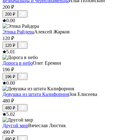
Безначальцы и чернознаменцы
Илья Полонский
200
₽
200
₽
0.0
0
Этика Райдера
Алексей Жарков
120
₽
120
₽
5.0
1
Дорога в небо
Олег Еремин
196
₽
196
₽
0.0
0
Девушка из штата Калифорния
Зoя Eлисеева
480
₽
480
₽
5.0
2
Другой мир
Вячеслав Люстик
490
₽
490
₽