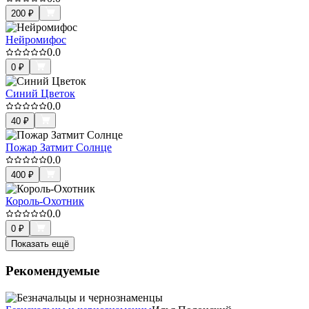
200
₽
Нейромифос
0.0
0
₽
Синий Цветок
0.0
40
₽
Пожар Затмит Солнце
0.0
400
₽
Король-Охотник
0.0
0
₽
Показать ещё
Рекомендуемые