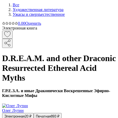
Все
Художественная литература
Ужасы и сверхъестественное
0.0
0
Оценить
Электронная книга
D.R.E.A.M. and other Draconic
Resurrected Ethereal Acid
Myths
Г.Р.Е.З.А. и иные Драконически Воскрешенные Эфирно-
Кислотные Мифы
Олег Лутин
Электронная
20
₽
Печатная
893
₽