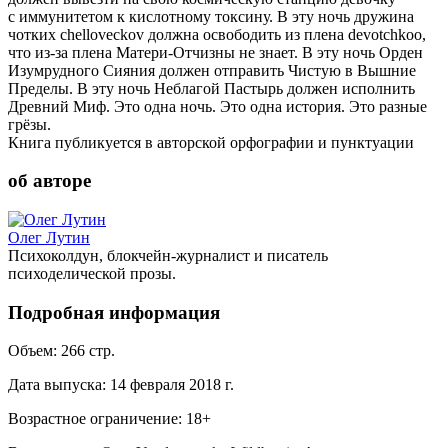
с иммунитетом к кислотному токсину. В эту ночь дружина
чотких chelloveckov должна освободить из плена devotchkoo,
что из-за плена Матери-Отчизны не знает. В эту ночь Орден
Изумрудного Сияния должен отправить Чистую в Вышние
Пределы. В эту ночь Неблагой Пастырь должен исполнить
Древний Миф. Это одна ночь. Это одна история. Это разные
грёзы.
Книга публикуется в авторской орфографии и пунктуации
об авторе
Олег Лутин
Психоколдун, блокчейн-журналист и писатель
психоделической прозы.
Подробная информация
Объем:
266
стр.
Дата выпуска:
14 февраля 2018 г.
Возрастное ограничение:
18
+