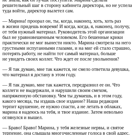
решительный шаг в сторону кабинета директора, но не успела
туда войти, директор вылетел сам.
— Марина! проорал он, ты, когда, наконец, хоть, хоть раз
в жизни придешь вовремя! И когда, когда, я, наконец, получу,
от тебя нужный материал. Руководитель этой организации
был не уравновешенным человеком. Его бешенные крики
практически не мог вынести никто. Марина смотрела на него
грустными испуганными глазами, и на миг ей стало страшно,
потерять работу, не найти тот самый материал, больше
не увидеть своих коллег. Что ждет ее после увольнения?
— Я так думаю, мне так кажется, не смело ответила девушка,
что материал я достану в этом году.
— Я так думаю, мне так кажется, передразнил ее он. Что
коллеги не выдержали, и нарушили своим смехом,
напряженную обстановку. Чем ты думаешь, и в этом году,
какого месяца, ты издашь свое издание? Наша редакция
терпит крушение, ее нужно спасти, а не летать в облаках,
марина я надеюсь на тебя, и твое издание. Затем невольно
оглянулся и вышел.
— Браво! Браво! Марина, у тебя железные нервы, и святое
терпение, она слышала многочисленные голоса в свой адрес.