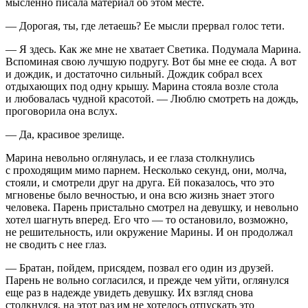
мысленно писала материал об этом месте.
— Дорогая, ты, где летаешь? Ее мысли прервал голос тети.
— Я здесь. Как же мне не хватает Светика. Подумала Марина.
Вспоминая свою лучшую подругу. Вот бы мне ее сюда. А вот
и дождик, и достаточно сильный. Дождик собрал всех
отдыхающих под одну крышу. Марина стояла возле стола
и любовалась чудной красотой. — Люблю смотреть на дождь,
проговорила она вслух.
— Да, красивое зрелище.
Марина невольно оглянулась, и ее глаза столкнулись
с проходящим мимо парнем. Несколько секунд, они, молча,
стояли, и смотрели друг на друга. Ей показалось, что это
мгновенье было вечностью, и она всю жизнь знает этого
человека. Парень пристально смотрел на девушку, и невольно
хотел шагнуть вперед. Его что — то остановило, возможно,
не решительность, или окружение Марины. И он продолжал
не сводить с нее глаз.
— Братан, пойдем, присядем, позвал его один из друзей.
Парень не вольно согласился, и прежде чем уйти, оглянулся
еще раз в надежде увидеть девушку. Их взгляд снова
столкнулся, на этот раз им не хотелось отпускать это