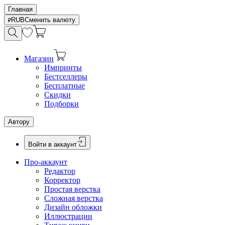
Главная
RUB
Сменить валюту
Магазин
Импринты
Бестселлеры
Бесплатные
Скидки
Подборки
Автору
Войти в аккаунт
Про-аккаунт
Редактор
Корректор
Простая верстка
Сложная верстка
Дизайн обложки
Иллюстрации