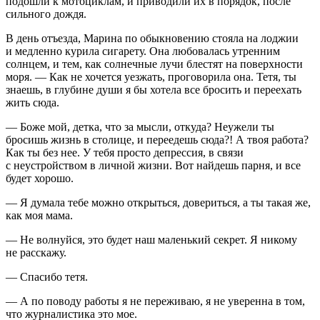
подошли к мотоциклам, и приводили их в порядок, после
сильного дождя.
В день отъезда, Марина по обыкновению стояла на лоджии
и медленно
курил
а
сигар
ету. Она любовалась утренним
солнцем, и тем, как солнечные лучи блестят на поверхности
моря. — Как не хочется уезжать, проговорила она. Тетя, ты
знаешь, в глубине души я бы хотела все бросить и переехать
жить сюда.
— Боже мой, детка, что за мысли, откуда? Неужели ты
бросишь жизнь в столице, и переедешь сюда?! А твоя работа?
Как ты без нее. У тебя просто депрессия, в связи
с неустройством в личной жизни. Вот найдешь парня, и все
будет хорошо.
— Я думала тебе можно открыться, довериться, а ты такая же,
как моя мама.
— Не волнуйся, это будет наш маленький секрет. Я никому
не расскажу.
— Спасибо тетя.
— А по поводу работы я не переживаю, я не уверенна в том,
что журналистика это мое.