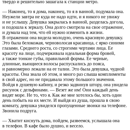
твердо и решительно зашагала к станции метро.
— Наконец, то я дома, наконец, то я в ванной, подумала она.
Неужели завтра не куда не надо идти, и я никого не увижу
и не услышу. Девушка закрылась в ванной, разделась догола,
и подошла к зеркалу. Она долго смотрела на свое отражение,
и думала над тем, что ей нужно изменить в жизни.
В отражении она видела молодую, очень красивую девушку.
Это была белокожая, черноволосая красавица, с ярко синими
глазами. Среднего роста, со строгими чертами лица. Ее
красоту на лице, подчеркивала идеальная форма бровей,
а также тонкие губы, правильной формы. Ее черные,
длинные, вьющиеся волосы распускались до пояса,
и равномерно лежали на ее талии. Это была девушка, чудной
красоты. Она знала об этом, и много раз слыша комплименты
в свой адрес, но не придавала этому большого значения.
Войдя в душевую кабину, и резко задвинув штору, она увидела
рисунок с дельфинами. — Везет же им! Они каждый день
видят море. Не то, что я. Как же мне хотелось бы, хоть один
день побыть на их месте. И выйдя из душа, прошла в свою
комнату, девушка увиделся пропущенные звонки на телефоне.
Звонила подруга.
— Хватит киснуть дома, пойдем, развеемся, услышала она
в телефон. В кафе было душно, и весело.