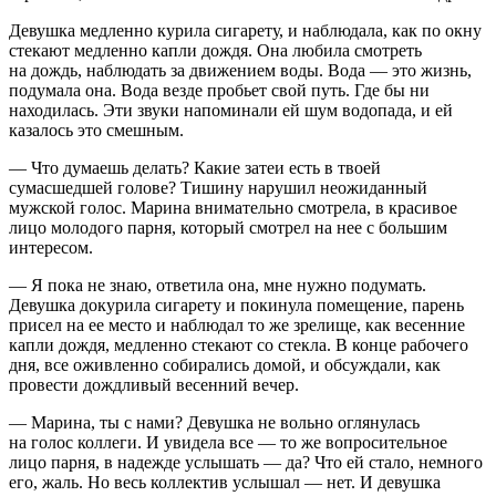
Девушка медленно
курил
а
сигар
ету, и наблюдала, как по окну
стекают медленно капли дождя. Она любила смотреть
на дождь, наблюдать за движением воды. Вода — это жизнь,
подумала она. Вода везде пробьет свой путь. Где бы ни
находилась. Эти звуки напоминали ей шум водопада, и ей
казалось это смешным.
— Что думаешь делать? Какие затеи есть в твоей
сумасшедшей голове? Тишину нарушил неожиданный
мужской голос. Марина внимательно смотрела, в красивое
лицо молодого парня, который смотрел на нее с большим
интересом.
— Я пока не знаю, ответила она, мне нужно подумать.
Девушка до
курил
а
сигар
ету и покинула помещение, парень
присел на ее место и наблюдал то же зрелище, как весенние
капли дождя, медленно стекают со стекла. В конце рабочего
дня, все оживленно собирались домой, и обсуждали, как
провести дождливый весенний вечер.
— Марина, ты с нами? Девушка не вольно оглянулась
на голос коллеги. И увидела все — то же вопросительное
лицо парня, в надежде услышать — да? Что ей стало, немного
его, жаль. Но весь коллектив услышал — нет. И девушка