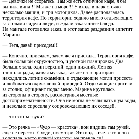
— Девочки не ссорьтесь. Там же есть отличное кафе, я бы
выпила вина!!! Мы же на море!!! У входа в парк стояло
несколько машин, и три мотоцикла. Далее располагалась
территория кафе. По территории ходило много отдыхающих,
за столами сидели люди, и ждали заказанные блюда.
На мангале готовился заказ, и этот запах раздразнил аппетит
Марины.
— Тетя, давай присядем!!!
— Конечно, присядем, зачем же я приехала. Территория кафе,
была большой окружностью, и уютной планировки. Два
больших зала, один верхний, один нижний.
Летн
яя
танцплощадка, живая музыка, так же на территории
находились
летн
ие скамейки, и отдыхающие могли присесть
и любоваться окружающей природой. Отдыхающие присели
за столик, официант подал меню. Марина крутилась
из стороны в сторону, рассматривая местные
достопримечательности. Она не могла не услышать шум воды,
и невольно спросила у сопровождающих их соседей,
— что это за звуки?
— Это речка — «Чудо — красотка», вон видишь там ручей,
еще не пересох. Сходи, посмотри. Эта вода течет с горного
водопада, место чудной красоты, не правда ли!