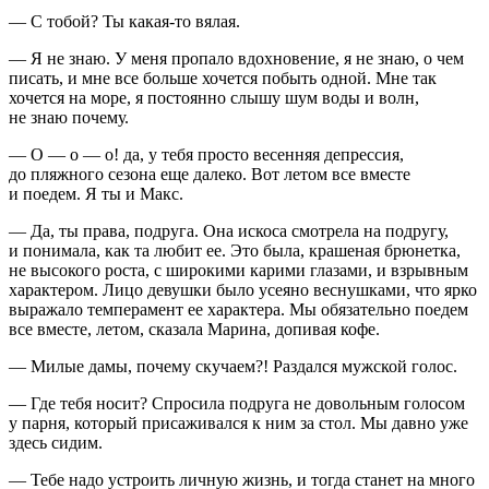
— С тобой? Ты какая-то вялая.
— Я не знаю. У меня пропало вдохновение, я не знаю, о чем
писать, и мне все больше хочется побыть одной. Мне так
хочется на море, я постоянно слышу шум воды и волн,
не знаю почему.
— О — о — о! да, у тебя просто весенняя депрессия,
до пляжного сезона еще далеко. Вот летом все вместе
и поедем. Я ты и Макс.
— Да, ты права, подруга. Она искоса смотрела на подругу,
и понимала, как та любит ее. Это была, крашеная брюнетка,
не высокого роста, с широкими карими глазами, и взрывным
характером. Лицо девушки было усеяно веснушками, что ярко
выражало темперамент ее характера. Мы обязательно поедем
все вместе, летом, сказала Марина, допивая кофе.
— Милые дамы, почему скучаем?! Раздался мужской голос.
— Где тебя носит? Спросила подруга не довольным голосом
у парня, который присаживался к ним за стол. Мы давно уже
здесь сидим.
— Тебе надо устроить личную жизнь, и тогда станет на много