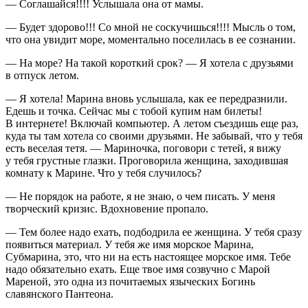
— Соглашайся!!!! Услышала она от мамы.
— Будет здорово!!! Со мной не соскучишься!!!! Мысль о том,
что она увидит море, моментально поселилась в ее сознании.
— На море? На такой короткий срок? — Я хотела с друзьями
в отпуск летом.
— Я хотела! Марина вновь услышала, как ее передразнили.
Едешь и точка. Сейчас мы с тобой купим нам билеты!
В интернете! Включай компьютер. А летом съездишь еще раз,
куда ты там хотела со своими друзьями. Не забывай, что у тебя
есть веселая тетя. — Мариночка, поговори с тетей, я вижу
у тебя грустные глазки. Проговорила женщина, заходившая
комнату к Марине. Что у тебя случилось?
— Не порядок на работе, я не знаю, о чем писать. У меня
творческий кризис. Вдохновение пропало.
— Тем более надо ехать, подбодрила ее женщина. У тебя сразу
появиться материал. У тебя же имя морское Марина,
Субмарина, это, что ни на есть настоящее морское имя. Тебе
надо обязательно ехать. Еще твое имя созвучно с Марой
Мареной, это одна из почитаемых языческих Богинь
славянского Пантеона.