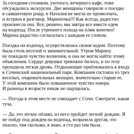
За соседним столиком, уютного, вечернего кафе, тоже
обсуждались экскурсии. Две женщины говорили о поездке
в самшитовую рощу, и Наталия не могла не промолчать,
и встряла в разговор. Мариночка!!! Как всегда, радостно
произнесла она. Все, решено, мы завтра все вместе едем
на водопад. После утреннего похода на пляж конечно!
Марина радостно согласилась с каждым ее словом.
Поездка на водопад, осуществлялась своим ходом. Поэтому
была столь веселой и занимательной. Утром Марину
не покидало чувство волнения, и она не могла найти этому
объяснения. Сердце девушки тревожно билось, и по телу
проходила легкая дрожь. Отдыхающие приближались к входу
в Сочинский
нацио
нальный парк. Компания состояла из трех
веселых, очаровательных женщин, значительно старше ее.
У этой компании было повышенное чувство юмора.
И разница в возрасте никак не ощущалась.
— Погода в этом месте не совпадает с Сочи. Смотрите, какая
туча.
— Да, это легкое облако, из него пройдет легкий дождик. Я
не пойду под дождем на водопад, возразила другая, это
опасно, там скользко, я знаю, я сто раз там была.