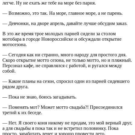
легче. Ну не ехать же тебе на море без парня.
— Возможно, это так. На море, главное море, а не парень.
— Девчонки, на дворе апрель, давайте лучше обсудим заказ.
В это же время трое молодых парней сидели за столом
мотобара в городе Ново
росси
йске и обсуждали открытие
мотосезона.
— Сегодня как ни странно, много народу для простого дня.
Скоро открытие мотто сезона, не только мотто, но и пляжный.
Персонал кафе, не справлялся с работой, и ругался между
собой.
— Какие планы на сезон, спросил один из парней сидевшего
рядом друга.
— Пока не знаю, боюсь загадывать.
— Поменять мот? Может мотто свадьба?! Присоединился
третий к их беседе.
— Нет. Я своего коня никому не продам, это мой верный друг,
а для свадьбы я пока так и не встретил половинку. Пока
просто, заработать денег и хорошо провести лето.