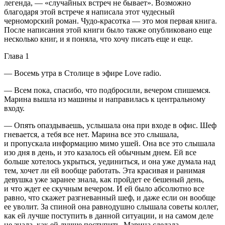
легенда, — «случайных встреч не бывает». Возможно
благодаря этой встрече я написала этот чудесный
черноморский роман. Чудо-красотка — это моя первая книга.
После написания этой книги было также опубликовано еще
несколько книг, и я поняла, что хочу писать еще и еще.
Глава 1
— Восемь утра в Столице в эфире Love radio.
— Всем пока, спасибо, что подбросили, вечером спишемся.
Марина вышла из машины и направилась к центральному
входу.
— Опять опаздываешь, услышала она при входе в офис. Шеф
гневается, а тебя все нет. Марина все это слышала,
и пропускала информацию мимо ушей. Она все это слышала
изо дня в день, и это казалось ей обычным днем. Ей все
больше хотелось укрыться, уединиться, и она уже думала над
тем, хочет ли ей вообще работать. Эта красивая и ранимая
девушка уже заранее знала, как пройдет ее бешеный день,
и что ждет ее скучным вечером. И ей было абсолютно все
равно, что скажет разгневанный шеф, и даже если он вообще
ее уволит. За спиной она равнодушно слышала советы коллег,
как ей лучше поступить в данной ситуации, и на самом деле
не знала, как ей лучше поступить. Марина сделала