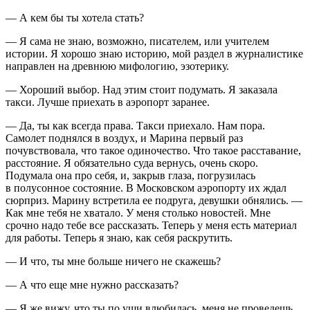
— А кем бы ты хотела стать?
— Я сама не знаю, возможно, писателем, или учителем
истории. Я хорошо знаю историю, мой раздел в журналистике
направлен на древнюю мифологию, эзотерику.
— Хороший выбор. Над этим стоит подумать. Я заказала
такси. Лучше приехать в аэропорт заранее.
— Да, ты как всегда права. Такси приехало. Нам пора.
Самолет поднялся в воздух, и Марина первый раз
почувствовала, что такое одиночество. Что такое расставание,
расстояние. Я обязательно суда вернусь, очень скоро.
Подумала она про себя, и, закрыв глаза, погрузилась
в полусонное состояние. В Московском аэропорту их ждал
сюрприз. Марину встретила ее подруга, девушки обнялись. —
Как мне тебя не хватало. У меня столько новостей. Мне
срочно надо тебе все рассказать. Теперь у меня есть материал
для работы. Теперь я знаю, как себя раскрутить.
— И что, ты мне больше ничего не скажешь?
— А что еще мне нужно рассказать?
— Я же вижу, что ты по уши влюбилась, меня не проведешь,