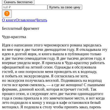
Скачать бесплатно
Купить за свою цену
О книге
Оглавление
Читать
Бесплатный фрагмент
Чудо-красотка
Идея о написании этого черноморского романа зародилась
во мне еще в две тысячи двенадцатом году. Я откладывала эту
идею в долгий ящик, и книга вышла в публикацию только
в две тысячи семнадцатом году. В две тысячи десятом году, я
впервые увидела море. Я приехала в Чудо-красотку работать
официанткой на
летн
ий сезон. Однажды я обслуживала
гостей, и они попросили меня проводить их к водопаду,
и побыть их экскурсоводом. Я согласилась не хотя,
но экскурсия получилась веселой. Поднявшись на водопад
гости все время смеялись, — а где же женщина! С пышными
формами, длинной косой, которая встречает гостей. Так
прошел сезон, и следующее лето две тысячи одиннадцатого
года я снова приехала в это замечательное место, и вот когда
лето подходило к концу у входа в кафе остановился белый
мотоцикл. Я подошла к столу чтобы принять заказ, парень