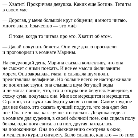
— Хватит! Прокричала девушка. Каких еще Богинь. Тетя ты
в своем уме.
— Дорогая, у меня большой круг общения, я много читаю,
много знаю. Язычество — это миф.
— Я тоже, когда-то читала про это. Хватит об этом.
— Давай покупать билеты. Они еще долго просидели
и проговорили в комнате Марины.
На следующий день, Марина сказала коллективу, что она
не сможет с ними поехать. И все ее мысли были заняты
морем. Она закрывала глаза, и слышала шум волн,
представляла дельфинов. Но больше всего ее настораживали
не понятные звуки, она слышала шум бегущей воды,
и не могла понять, что, это и откуда они берутся. Наверное, я
схожу сума, подумала она. Мне все мерещится и мерещится.
Странно, эти звуки как будто у меня в голове. Самое трудное
для нее было, это сказать лучшей подруге, что она едет без
нее. Она не знала, как лучше это сделать. Девушка сидела
в комнате для курения, в своей обычной позе, она сидела полу
боком, одна нога свисала на пол, другая находилась
на подоконнике. Она по обыкновению смотрела в окно,
и медленно
курил
а
сигар
ету. Было слышно, как кто — то тихо