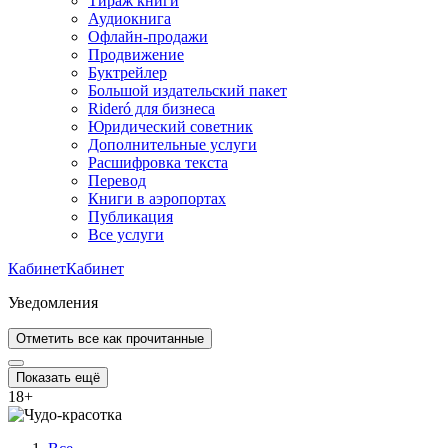
Тираж книги
Аудиокнига
Офлайн-продажи
Продвижение
Буктрейлер
Большой издательский пакет
Rideró для бизнеса
Юридический советник
Дополнительные услуги
Расшифровка текста
Перевод
Книги в аэропортах
Публикация
Все услуги
Кабинет
Кабинет
Уведомления
Отметить все как прочитанные
Показать ещё
18
+