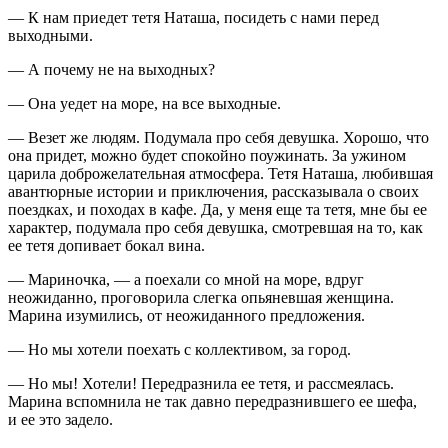
— К нам приедет тетя Наташа, посидеть с нами перед
выходными.
— А почему не на выходных?
— Она уедет на море, на все выходные.
— Везет же людям. Подумала про себя девушка. Хорошо, что
она придет, можно будет спокойно поужинать. За ужином
царила доброжелательная атмосфера. Тетя Наташа, любившая
авантюрные истории и приключения, рассказывала о своих
поездках, и походах в кафе. Да, у меня еще та тетя, мне бы ее
характер, подумала про себя девушка, смотревшая на то, как
ее тетя допивает бокал вина.
— Мариночка, — а поехали со мной на море, вдруг
неожиданно, проговорила слегка опьяневшая женщина.
Марина изумились, от неожиданного предложения.
— Но мы хотели поехать с коллективом, за город.
— Но мы! Хотели! Передразнила ее тетя, и рассмеялась.
Марина вспомнила не так давно передразнившего ее шефа,
и ее это задело.