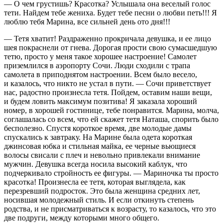
— О чем грустишь? Красотка? Услышала она веселый голос
тети. Найдем тебе жениха. Будет тебе песни о любви петь!!! Я
люблю тебя Марина, все сильней день ото дня!!!
— Тетя хватит! Раздраженно прокричала девушка, и ее лицо
шея покраснели от гнева. Дорогая прости свою сумасшедшую
тетю, просто у меня такое хорошее настроение! Самолет
приземлился в аэропорту Сочи. Люди сходили с трапа
самолета в приподнятом настроении. Всем было весело,
и казалось, что никто не устал в пути. — Сочи приветствует
нас, радостно произнесла тетя. Пойдем, оставим наши вещи,
и будем ловить максимум позитива! Я заказала хороший
номер, в хорошей гостинице, тебе понравится. Марина, молча,
соглашалась со всем, что ей скажет тетя Наташа, спорить было
бесполезно. Спустя короткое время, две молодые дамы
спускались к завтраку. На Марине была одета короткая
джинсовая юбка и стильная майка, ее черные вьющиеся
волосы свисали с плеч и невольно привлекали внимание
мужчин. Девушка всегда носила высокий каблук, что
подчеркивало стройность ее фигуры. — Мариночка ты просто
красотка! Произнесла ее тетя, которая выглядела, как
перезревший
подрост
ок. Это была женщина средних лет,
носившая молодежный стиль. И если откинуть степень
родства, и не присматриваться к возрасту, то казалось, что это
две подруги, между которыми много общего.