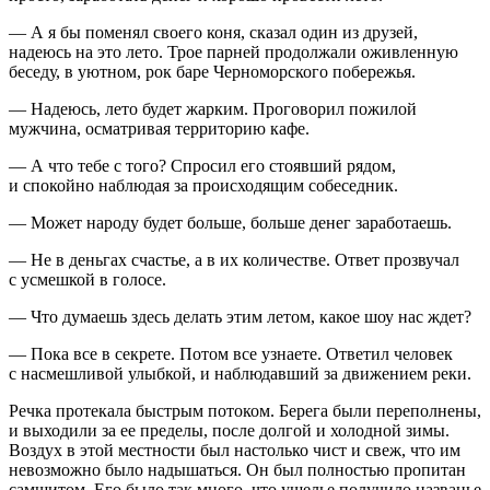
— А я бы поменял своего коня, сказал один из друзей,
надеюсь на это лето. Трое парней продолжали оживленную
беседу, в уютном, рок баре Черноморского побережья.
— Надеюсь, лето будет жарким. Проговорил пожилой
мужчина, осматривая территорию кафе.
— А что тебе с того? Спросил его стоявший рядом,
и спокойно наблюдая за происходящим собеседник.
— Может народу будет больше, больше денег заработаешь.
— Не в деньгах счастье, а в их количестве. Ответ прозвучал
с усмешкой в голосе.
— Что думаешь здесь делать этим летом, какое шоу нас ждет?
— Пока все в секрете. Потом все узнаете. Ответил человек
с насмешливой улыбкой, и наблюдавший за движением реки.
Речка протекала быстрым потоком. Берега были переполнены,
и выходили за ее пределы, после долгой и холодной зимы.
Воздух в этой местности был настолько чист и свеж, что им
невозможно было надышаться. Он был полностью пропитан
самшитом. Его было так много, что ущелье получило названье