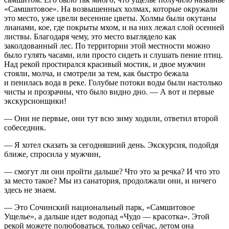
«Самшитовое». На возвышенных холмах, которые окружали
это место, уже цвели весенние цветы. Холмы были окутаны
лианами, кое, где покрыты мхом, и на них лежал слой осенней
листвы. Благодаря чему, это место выглядело как
заколдованный лес. По территории этой местности можно
было гулять часами, или просто сидеть и слушать пение птиц.
Над рекой простирался красивый мостик, и двое мужчин
стояли, молча, и смотрели за тем, как быстро бежала
и пенилась вода в реке. Голубые потоки воды были настолько
чисты и прозрачны, что было видно дно. — А вот и первые
экскурсионщики!
— Они не первые, они тут всю зиму ходили, ответил второй
собеседник.
— Я хотел сказать за сегодняшний день. Экскурсия, подойдя
ближе, спросила у мужчин,
— смогут ли они пройти дальше? Что это за речка? И что это
за место такое? Мы из санатория, продолжали они, и ничего
здесь не знаем.
— Это Сочинский
нацио
нальный парк, «Самшитовое
Ущелье», а дальше идет водопад «Чудо — красотка». Этой
рекой можете полюбоваться, только сейчас, летом она