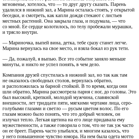
мгновенье, хотелось, что — то друг другу сказать. Парень
удалился в нижний зал, а Марина осталась стоять, у открытой
беседки, и смотреть, как капли дождя стекают с листьев
местных растений. Она закрыла глаза, и подумала, — что
со мной. Ее сердце колотилось, по телу пробежали мурашки,
и трясло внутри.
— Мариночка, выпей вина, детка, тебе сразу станет легче.
Марина вернулась на свое место, и взяла бокал из рук тети.
— Да, пожалуй, я выпью. Все это событие заняло меньше
минуты, и никто не успел понять, в чем дело.
Компания друзей спустилась в нижний зал, но так как там
не оказалось свободных столов, вернулась обратно,
и расположилась за барной стойкой. В то время, когда они
шли обратно, Марина рассмотрела парня с ног, до головы. Это
был высокий, крепкий, молодой мужчина, славянской
внешности, лет тридцати пяти, мягкими чертами лица, серо-
голубыми глазами и светло — русым цветом волос. По его
глазам можно было понять, что это добрый человек, он
излучал тепло. Легкая щетина на его лице придавала ему
мужественности, а также говорила о том, что не так уж часто
он ее бреет. Парень часто улыбался, и многим казалось, что
у него повышенное чувство юмора. На нем была одета мотто