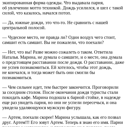
экипированная форма одежды. Что выдавала парня,
об увлечении мотто техникой. Дождь усилился, и шел с такой
силой, что казалось, начался потоп.
— Да, южные дожди, это что-то. Не сравнить с нашей
центральной полосой.
— Чудесное место, не правда ли? Один воздух чего стоит,
самшит есть самшит. Вы не пожалели, что поехали?
— Нет, что вы! Разве можно сожалеть о таком. Ответила
Наталья. Марина, не думала о самшите, и о месте, она думала
о предстоящем расставании после дождя. О расставании, даже
не успев познакомиться. Ей хотелось, чтобы этот дождь,
не кончался, и тогда может быть они смогли бы
познакомиться.
— Чем сильнее идет, тем быстрее закончится. Проговорили
за соседним столом. После окончания дождя туристы стали
покидать кафе. Марина подошла к барной стойке, в надежде
еще раз увидеть парня, но они не успели пересечься, и она
увидела удаляющуюся мужскую фигуру.
— Артем, поехали скорее! Марина услышала, как его позвал
друг. Артем!!! Его зовут Артем. Теперь я знаю его имя. Парни