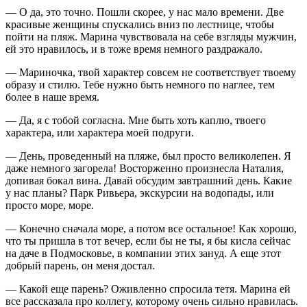
— О да, это точно. Пошли скорее, у нас мало времени. Две
красивые женщины спускались вниз по лестнице, чтобы
пойти на пляж. Марина чувствовала на себе взгляды мужчин,
ей это нравилось, и в тоже время немного раздражало.
— Мариночка, твой характер совсем не соответствует твоему
образу и стилю. Тебе нужно быть немного по наглее, тем
более в наше время.
— Да, я с тобой согласна. Мне быть хоть каплю, твоего
характера, или характера моей подруги.
— День, проведенный на пляже, был просто великолепен. Я
даже немного загорела! Восторженно произнесла Наталия,
допивая бокал вина. Давай обсудим завтрашний день. Какие
у нас планы? Парк Ривьера, экскурсии на водопады, или
просто море, море.
— Конечно сначала море, а потом все остальное! Как хорошо,
что ты пришла в тот вечер, если бы не ты, я бы кисла сейчас
на даче в Подмосковье, в компании этих зануд. А еще этот
добрый парень, он меня достал.
— Какой еще парень? Оживленно спросила тетя. Марина ей
все рассказала про коллегу, которому очень сильно нравилась.