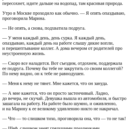
пересохнет, идите дальше на водопад, там красивая природа.
Утро в Москве проходило как обычно. — Я опять опаздываю,
проговорила Марина.
— Не опять, а снова, подхватила подруга.
— У меня каждый день, день сурка. Я каждый день,
опаздываю, каждый день на работе слышу дикие вопли,
и перешептывание коллег. А дома вечером от родителей про
неустроенную жизнь.
— Скоро все наладится. Вот съездим, отдохнем, поддержала
ее подруга. Почему бы тебе не закрутить со своим коллегой?
По нему видно, он к тебе не равнодушен.
— Меня к нему не тянет. Мне кажется, что он зануда.
— А мне кажется, что он просто застенчивый. Ладно,
до вечера, не скучай. Девушка вышла из автомобиля, и быстро
зашагала на работу. На работе было шумно, и оживленно,
и на Марину к ее великому удивлению никто не накричал.
— Что — то слишком тихо, проговорила она, что — то не так!
— Шеф, слишком занят грядущими праздниками.