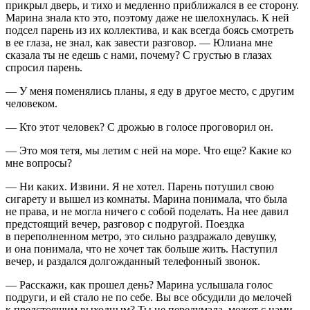
прикрыл дверь, и тихо и медленно приближался в ее сторону.
Марина знала кто это, поэтому даже не шелохнулась. К ней
подсел парень из их коллектива, и как всегда боясь смотреть
в ее глаза, не знал, как завести разговор. — Юлиана мне
сказала ты не едешь с нами, почему? С грустью в глазах
спросил парень.
— У меня поменялись планы, я еду в другое место, с другим
человеком.
— Кто этот человек? С дрожью в голосе проговорил он.
— Это моя тетя, мы летим с ней на море.
Что еще? Какие ко
мне вопросы?
— Ни каких. Извини. Я не хотел. Парень потушил свою
сигар
ету и вышел из комнаты. Марина понимала, что была
не права, и не могла ничего с собой поделать. На нее давил
предстоящий вечер, разговор с подругой. Поездка
в переполненном метро, это сильно раздражало девушку,
и она понимала, что не хочет так больше жить. Наступил
вечер, и раздался долгожданный телефонный звонок.
— Расскажи, как прошел день? Марина услышала голос
подруги, и ей стало не по себе. Вы все обсудили до мелочей
к предстоящим выходным? Ты не передумала, может с нами