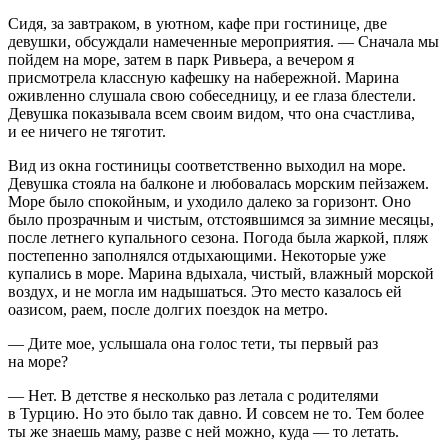
Сидя, за завтраком, в уютном, кафе при гостинице, две
девушки, обсуждали намеченные мероприятия. — Сначала мы
пойдем на море, затем в парк Ривьера, а вечером я
присмотрела классную кафешку на набережной. Марина
оживленно слушала свою собеседницу, и ее глаза блестели.
Девушка показывала всем своим видом, что она счастлива,
и ее ничего не тяготит.
Вид из окна гостиницы соответственно выходил на море.
Девушка стояла на балконе и любовалась морским пейзажем.
Море было спокойным, и уходило далеко за горизонт. Оно
было прозрачным и чистым, отстоявшимся за зимние месяцы,
после
летн
его купального сезона. Погода была жаркой, пляж
постепенно заполнялся отдыхающими. Некоторые уже
купались в море. Марина вдыхала, чистый, влажный морской
воздух, и не могла им надышаться. Это место казалось ей
оазисом, раем, после долгих поездок на метро.
— Дите мое, услышала она голос тети, ты первый раз
на море?
— Нет. В детстве я несколько раз летала с родителями
в Турцию. Но это было так давно. И совсем не то. Тем более
ты же знаешь маму, разве с ней можно, куда — то летать.