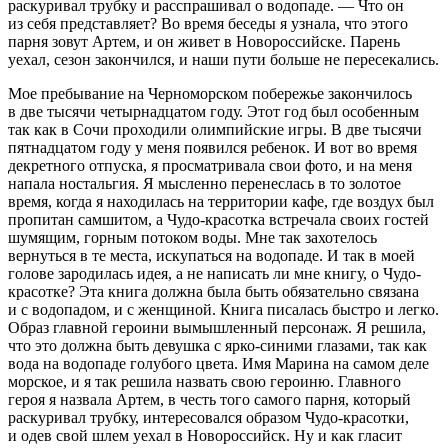
раскуривал трубку и расспрашивал о водопаде. — Что он
из себя представляет? Во время беседы я узнала, что этого
парня зовут Артем, и он живет в Ново
росси
йске. Парень
уехал, сезон закончился, и наши пути больше не пересекались.
Мое пребывание на Черноморском побережье закончилось
в две тысячи четырнадцатом году. Этот год был особенным
так как в Сочи проходили олимпийские игры. В две тысячи
пятнадцатом году у меня появился ребенок. И вот во время
декретного отпуска, я просматривала свои фото, и на меня
напала ностальгия. Я мысленно перенеслась в то золотое
время, когда я находилась на территории кафе, где воздух был
пропитан самшитом, а Чудо-красотка встречала своих гостей
шумящим, горным потоком воды. Мне так захотелось
вернуться в те места, искупаться на водопаде. И так в моей
голове зародилась идея, а не написать ли мне книгу, о Чудо-
красотке? Эта книга должна была быть обязательно связана
и с водопадом, и с женщиной. Книга писалась быстро и легко.
Образ главной
героин
и вымышленный персонаж. Я решила,
что это должна быть девушка с ярко-синими глазами, так как
вода на водопаде голубого цвета. Имя Марина на самом деле
морское, и я так решила назвать свою
героин
ю. Главного
героя я назвала Артем, в честь того самого парня, который
раскуривал трубку, интересовался образом Чудо-красотки,
и одев свой шлем уехал в Ново
росси
йск. Ну и как гласит