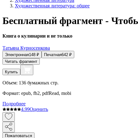
Художественная литература
Художественная литература: общее
Бесплатный фрагмент - Чтоб
Книга о кулинарии и не только
Татьяна Курносенкова
Электронная
148
₽
Печатная
642
₽
Читать фрагмент
Купить
Объем:
136
бумажных стр.
Формат:
epub, fb2, pdfRead, mobi
Подробнее
4.9
9
Оценить
Пожаловаться