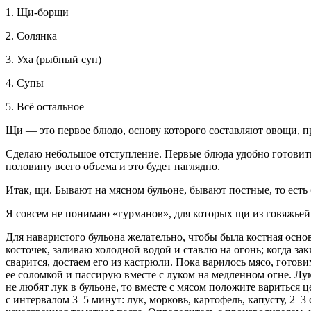
1. Щи-борщи
2. Солянка
3. Уха (рыбный суп)
4. Супы
5. Всё остальное
Щи — это первое блюдо, основу которого составляют овощи, п
Сделаю небольшое отступление. Первые блюда удобно готовить 
половину всего объема и это будет наглядно.
Итак,
щи.
Бывают на мясном бульоне, бывают постные, то есть б
Я совсем не понимаю «гурманов», для которых щи из говяжьей 
Для наваристого бульона желательно, чтобы была костная основ
косточек, заливаю холодной водой и ставлю на огонь; когда зак
сварится, достаем его из кастрюли. Пока варилось мясо, готов
ее соломкой и пассирую вместе с луком на медленном огне. Л
не любят лук в бульоне, то вместе с мясом положите вариться
с интервалом 3–5 минут: лук, морковь, картофель, капусту, 2–