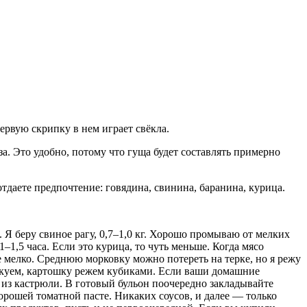
ервую скрипку в нем играет свёкла.
. Это удобно, потому что гуща будет составлять примерно
отдаете предпочтение: говядина, свинина, баранина, курица.
. Я беру свиное рагу, 0,7–1,0 кг. Хорошо промываю от мелких
–1,5 часа. Если это курица, то чуть меньше. Когда мясо
е мелко. Среднюю морковку можно потереть на терке, но я режу
инкуем, картошку режем кубиками. Если ваши домашние
е из кастрюли. В готовый бульон поочередно закладывайте
хорошей томатной пасте. Никаких соусов, и далее — только