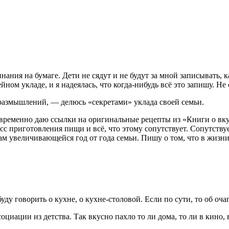
ания на бумаге. Дети не сядут и не будут за мной записывать, к
ном укладе, и я надеялась, что когда-нибудь всё это запишу. Не
 размышлений, — делюсь «секретами» уклада своей семьи.
овременно даю ссылки на оригинальные рецепты из «Книги о вку
сс приготовления пищи и всё, что этому сопутствует. Сопутств
 увеличивающейся год от года семьи. Пишу о том, что в жизни 
 буду говорить о кухне, о кухне-столовой. Если по сути, то об о
оциации из детства. Так вкусно пахло то ли дома, то ли в кино, 