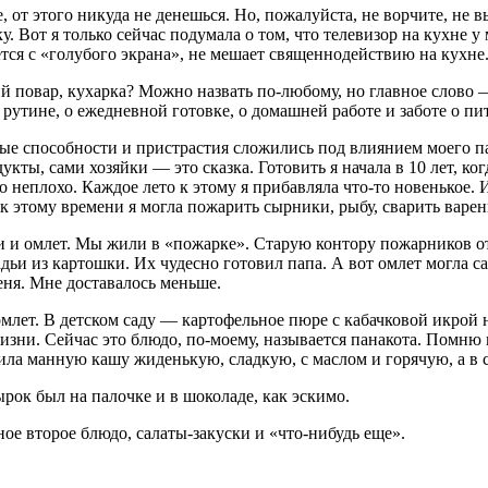
, от этого никуда не денешься. Но, пожалуйста, не ворчите, не 
 Вот я только сейчас подумала о том, что телевизор на кухне у 
ьется с «голубого экрана», не мешает священнодействию на кухне
 повар, кухарка? Можно назвать по-любому, но главное слово 
рутине, о ежедневной готовке, о домашней работе и заботе о пи
ые способности и пристрастия сложились под влиянием моего пап
ты, сами хозяйки — это сказка. Готовить я начала в 10 лет, ко
то неплохо. Каждое лето к этому я прибавляла что-то новенькое.
 к этому времени я могла пожарить сырники, рыбу, сварить варен
 и омлет. Мы жили в «пожарке». Старую контору пожарников отд
ьи из картошки. Их чудесно готовил папа. А вот омлет могла са
меня. Мне доставалось меньше.
омлет. В детском саду — картофельное пюре с кабачковой икро
изни. Сейчас это блюдо, по-моему, называется панакота. Помню 
рила манную кашу жиденькую, сладкую, с маслом и горячую, а в 
ок был на палочке и в шоколаде, как эскимо.
ое второе блюдо, салаты-закуски и «что-нибудь еще».