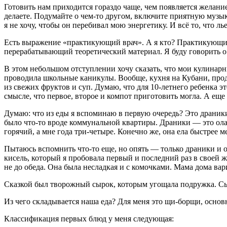
Готовить нам приходится гораздо чаще, чем появляется желание
делаете. Подумайте о чем-то другом, включите приятную музыку.
я не хочу, чтобы он перебивал мою энергетику. И всё то, что л
Есть выражение «практикующий врач». А я кто? Практикующий
перерабатывающий теоретический материал. Я буду говорить о 
В этом небольшом отступлении хочу сказать, что мои кулинарн
проводила школьные каникулы. Вообще, кухня на Кубани, продук
из свежих фруктов и суп. Думаю, что для 10
-летн
его ребенка э
смысле, что первое, второе и компот приготовить могла. А еще
Думаю: что из еды я вспоминаю в первую очередь? Это драники
было что-то вроде коммунальной квартиры. Драники — это олад
горячий, а мне года три-четыре. Конечно же, она ела быстрее 
Пытаюсь вспомнить что-то еще, но опять — только драники и 
кисель, который я пробовала первый и последний раз в своей ж
не до обеда. Она была несладкая и с комочками. Мама дома ва
Сказкой был творожный сырок, которым угощала подружка. Сыр
Из чего складывается наша еда? Для меня это щи-борщи, основн
Классификация первых блюд у меня следующая: