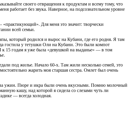
выказывайте своего отвращения к продуктам и всему тому, что
меня работает без звука. Наверное, на подсознательном уровне
.
— «практикующий». Для меня это значит: творчески
тании всей семьи.
ы, который родился и вырос на Кубани, где его родня. Я там
гда гостила у тетушки Оли на Кубани. Это были компот
 И к 15 годам я уже была «девушкой на выданье» — в том
ье.
али под жилье. Начало 60-х. Там жили несколько семей, это
мостоятельно жарить моя старшая сестра. Омлет был очень
й на ужин. Пюре и икра были очень вкусными. Помню молочный
манную кашу, над которой я сидела со слезами чуть ли
садике — всегда холодная.