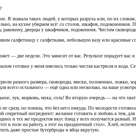
?
хне. Я знавала таких людей, у которых разруха или, по их слова
ельно, на кухне убираем всё: со столов, шкафов, подоконников. 
, раковину, дверцы у шкафчиков, подоконник. Чистим сковороды
ставим салфетницу с салфетками, небольшую вазу или красивые с
ожет — две недели. Это зависит от вас. Результат порадует вас 
алом готовки у меня имелись только чистая кастрюля и вода. Сег
трюли разного размера, сковороды, миски, половники, ложки, хо
для всего остального — ещё одна или несколько, на ваше усмотр
ное, лук, морковь, мука, соль! Во вторую очередь — на что хват
не сразу, но поняла, что без него никуда. По молодости готовил
мой секретный ингредиент:
желание
готовить и
любовь к тем
, дл
дних и тех же продуктов вкус блюд у всех получается разный. Н
этот в поле на работу, а этот на праздничный стол». Хлеб, исп
ртить даже простые бутерброды и яйца вкрутую.