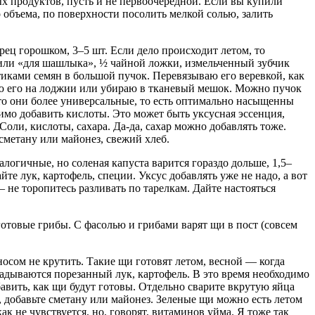
ых продуктов, пусть и не первоочередной. Если вы купили
 объема, по поверхности посолить мелкой солью, залить
рец горошком, 3–5 шт. Если дело происходит летом, то
» или «для шашлыка», ½ чайной ложки, измельченный зубчик
онтиками семян в большой пучок. Перевязываю его
веревк
ой, как
аю его на лоджии или убираю в тканевый мешок. Можно пучок
то они более универсальные, то есть оптимально насыщенны
одимо добавить
кислот
ы. Это может быть уксусная эссенция,
 Соли,
кислот
ы, сахара. Да-да, сахар можно добавлять тоже.
 сметану или майонез, свежий хлеб.
логичные, но соленая капуста варится гораздо дольше, 1,5–
йте лук, картофель, специи. Уксус добавлять уже не надо, а вот
 не торопитесь разливать по тарелкам. Дайте настояться
отовые грибы. С фасолью и грибами варят щи в пост (совсем
носом не крутить. Такие щи готовят летом, весной — когда
ладываются порезанный лук, картофель. В это время необходимо
авить, как щи будут готовы. Отдельно сварите вкрутую яйца
и, добавьте сметану или майонез. Зеленые щи можно есть летом
ак не чувствуется, но, говорят, витаминов уйма. Я тоже так