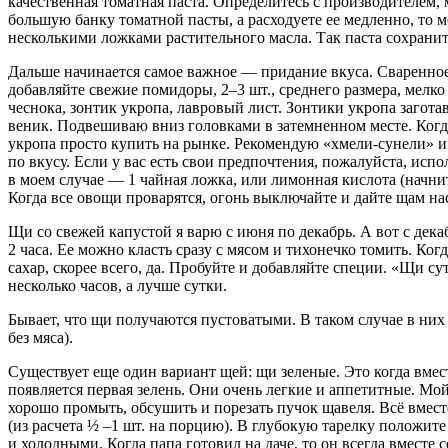
качественная томатная паста. Определитесь с производителем, 
большую банку томатной пасты, а расходуете ее медленно, то 
несколькими ложками растительного масла. Так паста сохранит
Дальше начинается самое важное — придание вкуса. Сваренное м
добавляйте свежие помидоры, 2–3 шт., среднего размера, мел
чеснока, зонтик укропа, лавровый лист. Зонтики укропа загота
веник. Подвешиваю вниз головками в затемненном месте. Ког
укропа просто купить на рынке. Рекомендую «хмели-сунели» и
по вкусу. Если у вас есть свои предпочтения, пожалуйста, исп
в моем случае — 1 чайная ложка, или лимонная
кислот
а (начни
Когда все овощи проварятся, огонь выключайте и дайте щам нас
Щи со свежей капустой я варю с июня по декабрь. А вот с дека
2 часа. Ее можно класть сразу с мясом и тихонечко томить. Когд
сахар, скорее всего, да. Пробуйте и добавляйте специи. «Щи с
несколько часов, а лучше сутки.
Бывает, что щи получаются пустоватыми. В таком случае в них
без мяса).
Существует еще один вариант щей:
щи зеленые
. Это когда вме
появляется первая зелень. Они очень легкие и аппетитные. Мо
хорошо промыть, обсушить и порезать пучок щавеля. Всё вмест
(из расчета ½ –1 шт. на порцию). В глубокую тарелку положите
и холодными. Когда папа готовил на даче, то он всегда вместе 