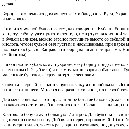
делаю.
Борщ
— это немного другая песня. Это блюдо юга Руси,
Украи
и морковью.
Готовится мясной бульон. Затем, как говорят на Кубани, бор
капусту, свёклу, уже приготовленную, потертую на крупной т
в бульон целиком, можно заранее потушить вместе со свёклой 
кислот
а. Чтобы бульон был густым и насыщенным, при варке м
положите в бульон. Заправляйте борщ вашими приправами. Нав
(майонезом).
Пикантность кубанскому и
украи
нскому борщу придаст небольш
с чесноком (1–2 зубчика) и в самом конце варки добавляют в 
маленькие булочки, сверху натертые чесноком.
Солянка
. Первый раз настоящую солянку я попробовала в Ленин
и ничего лишнего. Много я ела разных солянок, но в своей го
Для меня солянка — это праздничное богатое блюдо. Дома я г
из каких-то остатков с банкетного стола. Солянка — царица пр
Кастрюлю беру самую большую: 7 литров. Для бульона — свин
тщательно снимаю пену. Добавляю перец горошком, 6–10 шт. Уб
равномерно жарю, то есть регулярно помешивая, не допуская, ч