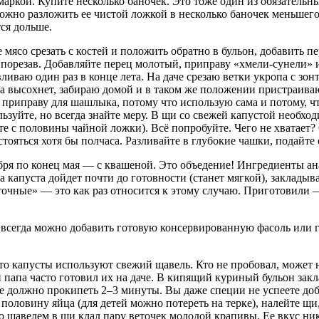
маркой. Купите несколько баночек. Это тоже один из обязательн
можно разложить ее чистой ложкой в несколько баночек меньшего
ся дольше.
ясо срезать с костей и положить обратно в бульон, добавить пе
ко порезав. Добавляйте перец молотый, приправу «хмели-сунели
вливаю один раз в конце лета. На даче срезаю ветки укропа с з
да высохнет, забираю домой и в таком же положении пристраив
 приправу для шашлыка, потому что использую сама и потому, ч
ользуйте, но всегда знайте меру. В щи со свежей капустой необх
те с половины чайной ложки). Всё попробуйте. Чего не хватает?
тояться хотя бы полчаса. Разливайте в глубокие чашки, подайте
бря по конец мая — с квашеной. Это объедение! Ингредиенты ана
а капуста дойдет почти до готовности (станет мягкой), закладыва
уточные» — это как раз относится к этому случаю. Приготовили —
 всегда можно добавить готовую консервированную фасоль или г
сто капусты используют свежий щавель. Кто не пробовал, может 
й папа часто готовил их на даче. В кипящий куриный бульон зак
е должно прокипеть 2–3 минуты. Вы даже специи не успеете доб
 половину яйца (для детей можно потереть на терке), налейте щ
со щавелем в щи клал пару веточек молодой крапивы. Ее вкус ник