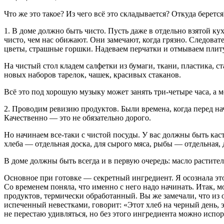
Что же это такое? Из чего всё это складывается? Откуда берется
1. В доме должно быть чисто. Пусть даже в отдельно взятой ку
чисто, чем нас обижают. Они замечают, когда грязно. Следоват
цветы, страшные горшки. Надеваем перчатки и отмываем плиту
На чистый стол кладем салфетки из бумаги, ткани, пластика, 
новых наборов тарелок, чашек, красивых стаканов.
Всё это под хорошую музыку может занять три-четыре часа, а м
2. Проводим ревизию продуктов. Были времена, когда перед нач
Качественно — это не обязательно дорого.
Но начинаем все-таки с чистой посуды. У вас должны быть кас
хлеба — отдельная доска, для сырого мяса, рыбы — отдельная, 
В доме должны быть всегда и в первую очередь: масло раститель
Основное при готовке — секретный ингредиент. Я осознала это 
Со временем поняла, что именно с него надо начинать. Итак, 
продуктов, термически обработанный. Вы же замечали, что из о
испеченный невестками, говорит: «Этот хлеб на черный день, 
не перестаю удивляться, но без этого ингредиента можно испо