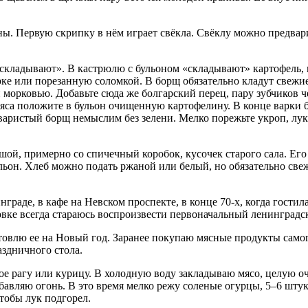
ны. Первую скрипку в нём играет свёкла. Свёклу можно предвари
щ «складывают». В кастрюлю с бульоном «складывают» картофел
ерке или порезанную соломкой. В борщ обязательно кладут свеж
и морковью. Добавьте сюда же болгарский перец, пару зубчиков 
яса положите в бульон очищенную картофелину. В конце варки бо
аристый борщ немыслим без зелени. Мелко порежьте укроп, лук
ой, примерно со спичечный коробок, кусочек старого сала. Его
бульон. Хлеб можно подать ржаной или белый, но обязательно св
граде, в кафе на Невском проспекте, в конце 70-х, когда гостила
товке всегда стараюсь воспроизвести первоначальный ленинградс
отовлю ее на Новый год. Заранее покупаю мясные продукты само
аздничного стола.
ое рагу или курицу. В холодную воду закладываю мясо, целую 
авляю огонь. В это время мелко режу соленые огурцы, 5–6 штук
тобы лук подгорел.