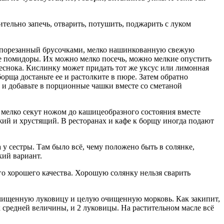
тельно запечь, отварить, потушить, поджарить с луком
ь, порезанный брусочками, мелко нашинкованную свежую
ие помидоры. Их можно мелко посечь, можно мелкие опустить
чеснока. Кислинку может придать тот же уксус или лимонная
рща достаньте ее и растолките в пюре. Затем обратно
 и добавьте в порционные чашки вместе со сметаной
 мелко секут ножом до кашицеобразного состояния вместе
ежий и хрустящий. В ресторанах и кафе к борщу иногда подают
 у сестры. Там было всё, чему положено быть в солянке,
кий вариант.
го хорошего качества. Хорошую солянку нельзя сварить
очищенную луковицу и целую очищенную морковь. Как закипит,
 средней величины, и 2 луковицы. На растительном масле всё