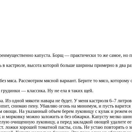
реимущественно капуста. Борщ — практически то же самое, но п
в кастрюле, высота которой больше ширины примерно в два раза
ез мяса. Рассмотрим мясной вариант. Берите то мясо, которому 
грудинки — классика. Ну не ела я таких щей.
а. Из одной мякоти навара не будет. У меня кастрюля 6–7 литров
ипит, снимаю пену. Убавляю огонь на минимум, и пусть варится 1
им овощи. На указанный объем берем луковицу с кулак и режем е
ук и морковку можно заложить и без обжарки. Капусту мелко ш
 целую очищенную луковицу, а перед закладкой овощей удалите е
3 ст. ложки хорошей томатной пасты, соль. Не устаю повторять о 