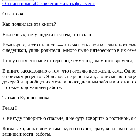
О книге
отзывы
Оглавление
Читать фрагмент
От автора
Как появилась эта книга?
Во-первых, хочу поделиться тем, что знаю.
Во-вторых, и это главное, — запечатлеть свои мысли и воспомин
с дедушкой, ушли родители. Много было интересного в их семей
Пишу о том, что мне интересно, чему я отдала много времени,
В книге рассказываю о том, что готовлю всю жизнь сама. Одн
с поиском рецептов. Я делюсь не рецептами, а описываю проце
дочерей и приобщения мужа к повседневным заботам и хлопотам
готовке, о домашней работе.
Татьяна Курносенкова
Глава I
Я не буду говорить о спальне, я не буду говорить о гостиной, я
Когда заходишь в дом и там вкусно пахнет, сразу всплывают асс
защищенности, заботы.