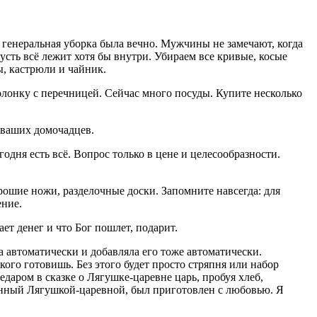
м, генеральная уборка была вечно. Мужчины не замечают, когда
Пусть всё лежит хотя бы внутри. Убираем все кривые, косые
, кастрюли и чайник.
олонку с перечницей. Сейчас много посуды. Купите несколько
и ваших домочадцев.
одня есть всё. Вопрос только в цене и целесообразности.
рошие ножи, разделочные доски. Запомните навсегда: для
ение.
ает денег и что Бог пошлет, подарит.
а автоматически и добавляла его тоже автоматически.
я кого готовишь. Без этого будет просто стряпня или набор
едаром в сказке о Лягушке-царевне царь, пробуя хлеб,
еченный Лягушкой-царевной, был приготовлен с любовью. Я