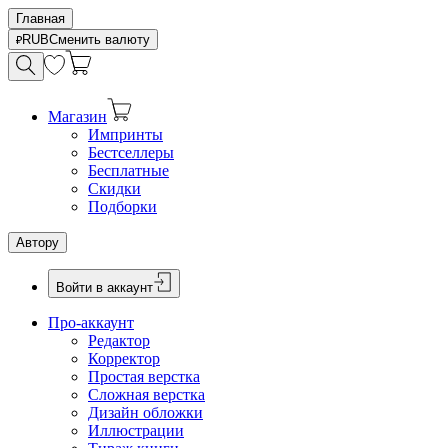
Главная
RUB
Сменить валюту
Магазин
Импринты
Бестселлеры
Бесплатные
Скидки
Подборки
Автору
Войти в аккаунт
Про-аккаунт
Редактор
Корректор
Простая верстка
Сложная верстка
Дизайн обложки
Иллюстрации