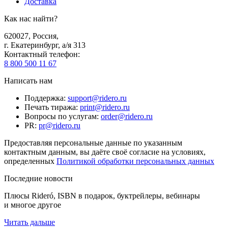
Доставка
Как нас найти?
620027
,
Россия
,
г. Екатеринбург, а/я 313
Контактный телефон
:
8 800 500 11 67
Написать нам
Поддержка
:
support@ridero.ru
Печать тиража
:
print@ridero.ru
Вопросы по услугам
:
order@ridero.ru
PR
:
pr@ridero.ru
Предоставляя персональные данные по указанным
контактным данным, вы даёте своё согласие на условиях,
определенных
Политикой обработки персональных данных
Последние новости
Плюсы Rideró, ISBN в подарок, буктрейлеры, вебинары
и многое другое
Читать дальше