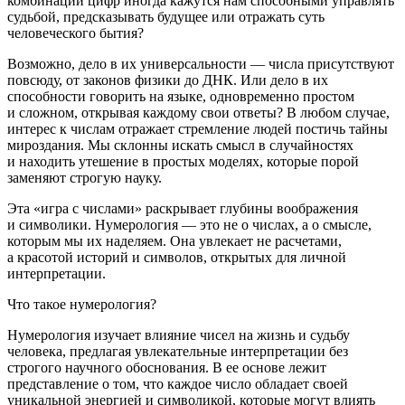
комбинации цифр иногда кажутся нам способными управлять
судьбой, предсказывать будущее или отражать суть
человеческого бытия?
Возможно, дело в их универсальности — числа присутствуют
повсюду, от законов физики до ДНК. Или дело в их
способности говорить на языке, одновременно простом
и сложном, открывая каждому свои ответы? В любом случае,
интерес к ч
ислам
отражает стремление людей постичь тайны
мироздания. Мы склонны искать смысл в случайностях
и находить утешение в простых моделях, которые порой
заменяют строгую науку.
Эта «игра с ч
ислам
и» раскрывает глубины воображения
и символики. Нумерология — это не о числах, а о смысле,
которым мы их наделяем. Она увлекает не расчетами,
а красотой историй и символов, открытых для личной
интерпретации.
Что такое нумерология?
Нумерология изучает влияние чисел на жизнь и судьбу
человека, предлагая увлекательные интерпретации без
строгого научного обоснования. В ее основе лежит
представление о том, что каждое число обладает своей
уникальной энергией и символикой, которые могут влиять