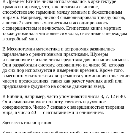
В Древнем Египте числа использовались в архитектуре
храмов и пирамид, что, как полагали египтяне,
способствовало гармонии между земным и божественным
мирами. Например, число 3 символизировало триаду богов,
а число 7 считалось магическим и ассоциировалось
с совершенством и вечностью. Египетская книга мeртвых
также упоминала числовые символы, связанные с переходом
в загробный мир.
В Месопотамии математика и астрономия развивались
параллельно с религиозными практиками. Шумеры
и вавилоняне считали числа средством для познания космоса.
Они разработали систему, основанную на числе 60, которая
до сих пор используется в измерении времени. Кроме того,
в месопотамских текстах встречаются упоминания о значении
чисел в предсказаниях, таких как расчeт удачных дней или
предсказание будущего на основе движения звeзд.
В Библии, например, часто упоминаются числа 3, 7, 12 и 40.
Они символизируют полноту, святость и духовное
совершенство. Число 7 связано с завершенностью творения
мира, а число 40 — с испытаниями и очищением.
Здесь есть иллюстрация
Зарегистрируйтесь или войдите, чтобы увидеть ее и другие