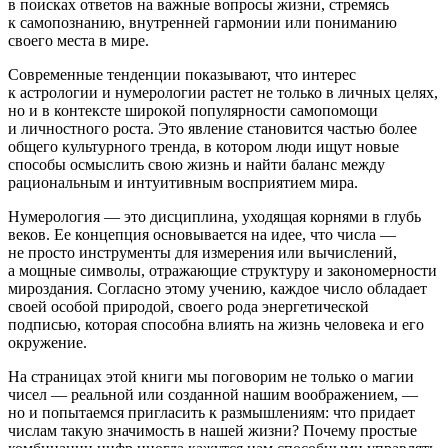
в поисках ответов на важные вопросы жизни, стремясь
к самопознанию, внутренней гармонии или пониманию
своего места в мире.
Современные тенденции показывают, что интерес
к астрологии и нумерологии растет не только в личных целях,
но и в контексте широкой популярности самопомощи
и личностного роста. Это явление становится частью более
общего культурного тренда, в котором люди ищут новые
способы осмыслить свою жизнь и найти баланс между
рациональным и интуитивным восприятием мира.
Нумерология — это дисциплина, уходящая корнями в глубь
веков. Ее концепция основывается на идее, что числа —
не просто инструменты для измерения или вычислений,
а мощные символы, отражающие структуру и закономерности
мироздания. Согласно этому учению, каждое число обладает
своей особой природой, своего рода энергетической
подписью, которая способна влиять на жизнь человека и его
окружение.
На страницах этой книги мы поговорим не только о магии
чисел — реальной или созданной нашим воображением, —
но и попытаемся пригласить к размышлениям: что придает
ч
ислам
такую значимость в нашей жизни? Почему простые