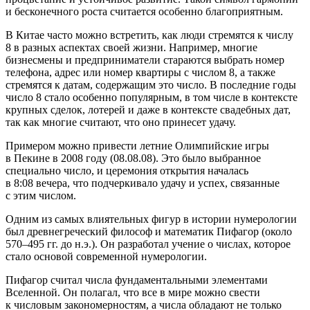
и бесконечного роста считается особенно благоприятным.
В Китае часто можно встретить, как люди стремятся к числу
8 в разных аспектах своей жизни. Например, многие
бизнесмены и предприниматели стараются выбрать номер
телефона, адрес или номер квартиры с числом 8, а также
стремятся к датам, содержащим это число. В последние годы
число 8 стало особенно популярным, в том числе в контексте
крупных сделок, лотерей и даже в контексте свадебных дат,
так как многие считают, что оно принесет удачу.
Примером можно привести
летн
ие Олимпийские игры
в Пекине в 2008 году (08.08.08). Это было выбранное
специально число, и церемония открытия началась
в 8:08 вечера, что подчеркивало удачу и успех, связанные
с этим числом.
Одним из самых влиятельных фигур в истории нумерологии
был древнегреческий философ и математик Пифагор (около
570–495 гг. до н.э.). Он разработал учение о числах, которое
стало основой современной нумерологии.
Пифагор считал числа фундаментальными элементами
Вселенной. Он полагал, что всe в мире можно свести
к числовым закономерностям, а числа обладают не только