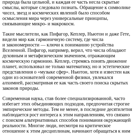
природа была цельной, и каждая ее часть несла скрытые
смыслы, которые следовало познать. Обращение к символике
чисел, звезд и космических явлений было способом
осмысления мира через универсальные принципы,
связывающие микро- и макрокосм.
Такие мыслители, как Пифагор, Кеплер, Ньютон и даже Гете,
видели мир как гармоничную систему, где числа
и закономерности — ключи к пониманию устройства
Вселенной. Пифагор, например, верил, что числа обладают
духовным и метафизическим значением, отражающим
космическую гармонию. Кеплер, стремясь понять движение
планет, использовал не только математику, но и эстетические
представления о «музыке сфер». Ньютон, хотя и известен как
один из основателей современной физики, увлекался
алхимией, рассматривая ее как часть своего поиска скрытых
законов природы.
Современная наука, став более специализированной, часто
избегает этих объединяющих подходов, предпочитая строгие
эмпирические методы. Тем не менее, в последние десятилетия
наблюдается рост интереса к этим направлениям, что связано
с поиском альтернативных способов понимания окружающей
реальности. Многие люди, несмотря на критическое
отношение к этим дисциплинам, начинают обращаться к ним