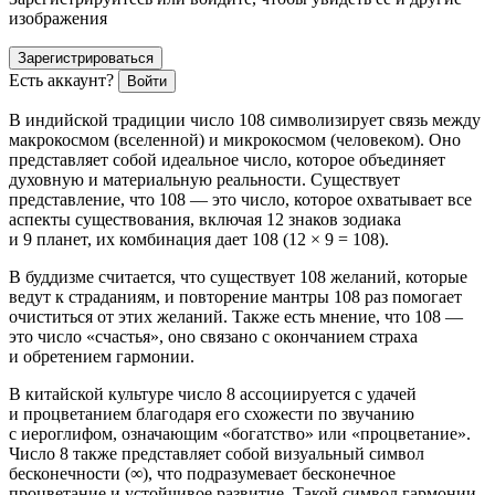
изображения
Зарегистрироваться
Есть аккаунт?
Войти
В индийской традиции число 108 символизирует связь между
макрокосмом (вселенной) и микрокосмом (человеком). Оно
представляет собой идеальное число, которое объединяет
духовную и материальную реальности. Существует
представление, что 108 — это число, которое охватывает все
аспекты существования, включая 12 знаков зодиака
и 9 планет, их комбинация дает 108 (12 × 9 = 108).
В буддизме считается, что существует 108 желаний, которые
ведут к страданиям, и повторение мантры 108 раз помогает
очиститься от этих желаний. Также есть мнение, что 108 —
это число «счастья», оно связано с окончанием страха
и обретением гармонии.
В китайской культуре число 8 ассоциируется с удачей
и процветанием благодаря его схожести по звучанию
с иероглифом, означающим «богатство» или «процветание».
Число 8 также представляет собой визуальный символ
бесконечности (∞), что подразумевает бесконечное
процветание и устойчивое развитие. Такой символ гармонии