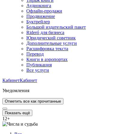
Тираж книги
Аудиокнига
Офлайн-продажи
Продвижение
Буктрейлер
Большой издательский пакет
Rideró для бизнеса
Юридический советник
Дополнительные услуги
Расшифровка текста
Перевод
Книги в аэропортах
Публикация
Все услуги
Кабинет
Кабинет
Уведомления
Отметить все как прочитанные
Показать ещё
12
+