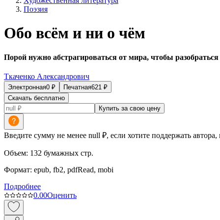
Художественная литература
Поэзия
Обо всём и ни о чём
Порой нужно абстрагироваться от мира, чтобы разобраться 
Ткаченко Александрович
Электронная
0
₽
Печатная
621
₽
Скачать бесплатно
Купить за свою цену
Введите сумму не менее null ₽, если хотите поддержать автора,
Объем:
132
бумажных стр.
Формат:
epub, fb2, pdfRead, mobi
Подробнее
0.0
0
Оценить