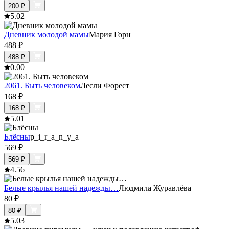
200
₽
5.0
2
Дневник молодой мамы
Мария Горн
488
₽
488
₽
0.0
0
2061. Быть человеком
Лесли Форест
168
₽
168
₽
5.0
1
Блёсны
p_i_r_a_n_y_a
569
₽
569
₽
4.5
6
Белые крылья нашей надежды…
Людмила Журавлёва
80
₽
80
₽
5.0
3