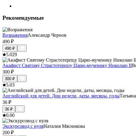
Рекомендуемые
Возражения
Александр Чернов
490
₽
490
₽
5.0
29
Акафист Святому Страстотерпцу Царю-мученику Николаю II
В
300
₽
300
₽
5.0
3
Английский для детей. Дни недели, даты, месяцы, годы
Татьян
36
₽
36
₽
0.0
0
Экскурсовод с нуля
Наталия Мясникова
200
₽