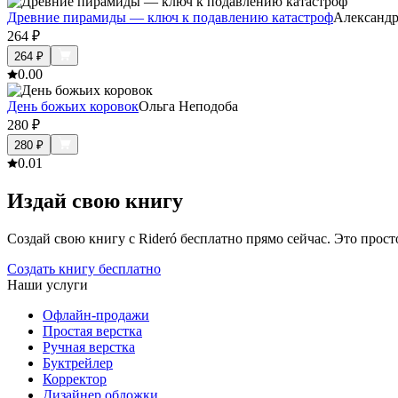
Древние пирамиды — ключ к подавлению катастроф
Александр
264
₽
264
₽
0.0
0
День божьих коровок
Ольга Неподоба
280
₽
280
₽
0.0
1
Издай свою книгу
Создай свою книгу с Rideró бесплатно прямо сейчас. Это просто,
Создать книгу бесплатно
Наши услуги
Офлайн-продажи
Простая верстка
Ручная верстка
Буктрейлер
Корректор
Дизайнер обложки