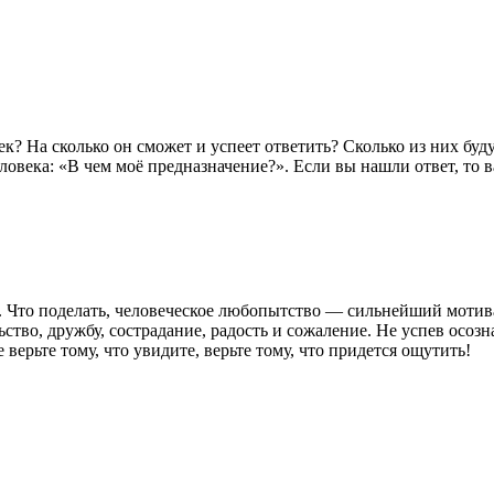
ек? На сколько он сможет и успеет ответить? Сколько из них бу
овека: «В чем моё предназначение?». Если вы нашли ответ, то ва
. Что поделать, человеческое любопытство — сильнейший мотива
ьство, дружбу, сострадание, радость и сожаление. Не успев осоз
ерьте тому, что увидите, верьте тому, что придется ощутить!