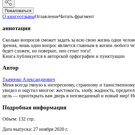
Пожаловаться
О книге
отзывы
Оглавление
Читать фрагмент
аннотация
Сколько вопросов сможет задать за всю свою жизнь один челов
зрения, лишь один вопрос является главным в жизни любого чел
будет сложен, но поверьте, оно стоит того!
Книга публикуется в авторской орфографии и пунктуации
Автор
Ткаченко Александрович
Меня всегда тянуло к интересному, странному и таинственному
увидел и ощутил многое: жестокость, злобу, жадность, предател
цель — приоткрыть вам дверь в неизведанный и новый мир! Не в
Подробная информация
Объем:
132
стр.
Дата выпуска:
27 ноября 2020 г.