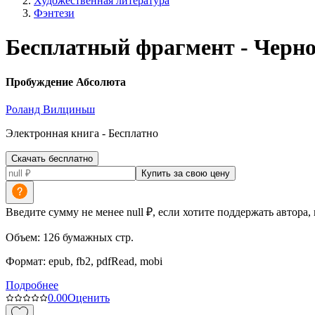
Художественная литература
Фэнтези
Бесплатный фрагмент - Черно
Пробуждение Абсолюта
Роланд Вилциньш
Электронная
книга -
Бесплатно
Скачать бесплатно
Купить за свою цену
Введите сумму не менее null ₽, если хотите поддержать автора,
Объем:
126
бумажных стр.
Формат:
epub, fb2, pdfRead, mobi
Подробнее
0.0
0
Оценить