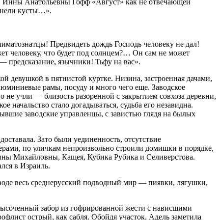
сни Инны Анатольевны Гофф «Август» как не отвечающей
мнели кусты…».
лиматознатцы! Предвидеть дождь Господь человеку не дал!
т человеку, что будет под солнцем?… Он сам не может
— предсказание, язычники! Тьфу на вас».
ой девушкой в пятнистой куртке. Низина, застроенная дачами,
люминиевые рамы, посуду и много чего еще. Заводское
о не учли — близость разоренной с закрытием совхоза деревни,
е начальство стало догадываться, судьба его незавидна.
ывшие заводские управленцы, с завистью глядя на былых
 доставала. Зато были уединенность, отсутствие
ерами, по уличкам непроизвольно строили домишки в порядке,
Ирины Михайловны, Кащея, Кубика Рубика и Селиверстова.
лся в Израиль.
й воде весь среднерусский подводный мир — пиявки, лягушки,
 высоченный забор из гофрированной жести с нависшими
рофлист острый, как сабля. Обойдя участок, Адель заметила