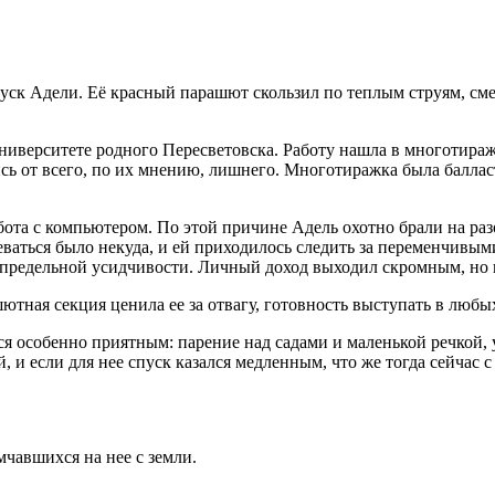
пуск Адели. Её красный парашют скользил по теплым струям, сме
университете родного Пересветовска. Работу нашла в многотира
 от всего, по их мнению, лишнего. Многотиражка была балласт
абота с компьютером. По этой причине Адель охотно брали на р
ваться было некуда, и ей приходилось следить за переменчивым
запредельной усидчивости. Личный доход выходил скромным, но 
тная секция ценила ее за отвагу, готовность выступать в любых
ался особенно приятным: парение над садами и маленькой речко
, и если для нее спуск казался медленным, что же тогда сейчас
мчавшихся на нее с земли.