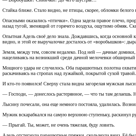
Стайка ближе. Стало видно, не птицы, скорее, обломки белого
Опасными оказались «птички». Одна задела правое плечо, про
назад тугой, звенящий от горячего воздуха, ощутимо обмяк. Ск
Опытная Адель своё дело знала. Дождавшись, когда основной к
видно, и этой ее выручалочке досталось от «воробышков»: дыра
Земля, между тем, совсем недалеко. Под ней — дачные домики, 
нацеливаясь на возникший среди дачной мелочевки обширный са
Мощного удара не случилось. Оба парашютных полотна охватил
раскачиваясь на стропах над лужайкой, покрытой сухой травой.
И кто-то появился! Сверху стала видна загорелая мужская лыс
— Господи, — донеслось растерянное, — что ты там делаешь. Н
Лысину почесали, она еще немного постояла, удалилась. Возник
Мужик вскарабкался на самую верхнюю ступеньку, раскинул р
— Прыгай. Ты, может, не очень тяжелая, буду ловить.
Адель отстегнула парашютные пряжки, скользнула вниз. Её был