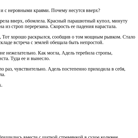
 и с неровными краями. Почему несутся вверх?
трела вверх, обомлела. Красный парашютный купол, минуту
а из строп перерезана. Скорость ее падения нарастала.
а, Тот хорошо раскрылся, сообщив о том мощным рывком. Стало
складе встреча с землей обещала быть непростой.
йне нежелательно. Как могла, Адель теребила стропы,
та. Туда ее и вынесло.
 раз, чувствительно. Адель постепенно приходила в себя,
ла.
к.
брушились вместе с шаткой стремянкой в сухое колючее