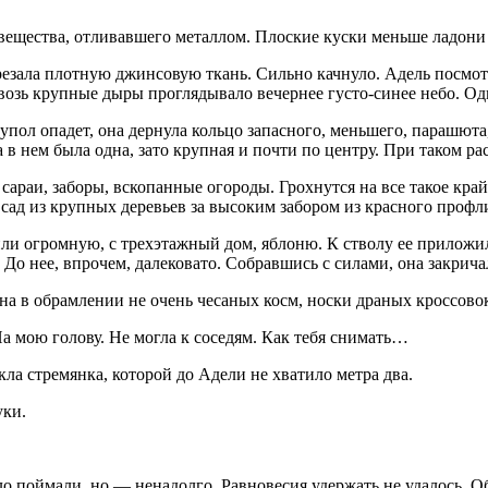
 вещества, отливавшего металлом. Плоские куски меньше ладони
резала плотную джинсовую ткань. Сильно качнуло. Адель посмо
возь крупные дыры проглядывало вечернее густо-синее небо. Одн
упол опадет, она дернула кольцо запасного, меньшего, парашют
 в нем была одна, зато крупная и почти по центру. При таком ра
сараи, заборы, вскопанные огороды. Грохнутся на все такое кра
д из крупных деревьев за высоким забором из красного профлис
и огромную, с трехэтажный дом, яблоню. К стволу ее приложило
 До нее, впрочем, далековато. Собравшись с силами, она закрича
ина в обрамлении не очень чесаных косм, носки драных кроссово
а мою голову. Не могла к соседям. Как тебя снимать…
ла стремянка, которой до Адели не хватило метра два.
уки.
о поймали, но — ненадолго. Равновесия удержать не удалось. О