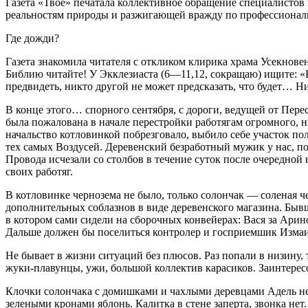
Газета «Твоё» печатала коллективное обращение специалисто
реальностям природы и
разжиг
ающей вражду по профессиональ
Где дожди?
Газета знакомила читателя с откликом клирика храма Усекнове
Библию читайте! У Экклезиаста (6—11,12, сокращаю) ищите: 
предвидеть, никто другой не может предсказать, что будет… Н
В конце этого… спорного сентября, с дороги, ведущей от Пере
была пожалована в начале перестройки работягам огромного, н
начальство котловинкой побрезговало, выбило себе участок по
тех самых Воздусей. Деревенский безработный мужик у нас, по
Провода исчезали со столбов в течение суток после очередной 
своих работяг.
В котловинке чернозема не было, только солончак — соленая че
дополнительных соблазнов в виде деревенского магазина. Быв
в котором сами сидели на сборочных конвейерах: Вася за Ари
Дальше должен бы поселиться контролер и госприемшик Измаи
Не бывает в жизни ситуаций без плюсов. Раз попали в низину,
жуки-плавунцы, ужи, большой коллектив карасиков. Заинтересо
Клочки солончака с домишками и чахлыми деревцами Адель не 
зелеными кронами яблонь. Калитка в стене заперта, звонка нет.