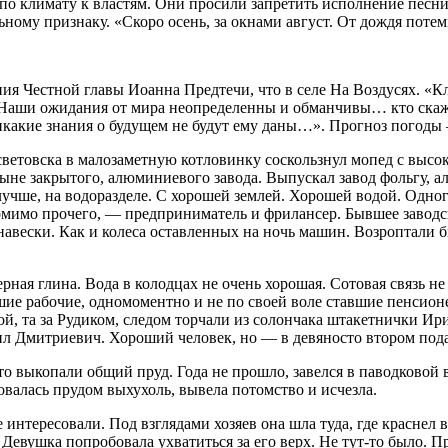
в по климату к властям. Они просили запретить исполнение пе
ному признаку. «Скоро осень, за окнами август. От дождя поте
ния Честной главы Иоанна Предтечи, что в селе На Воздусях. «К
«Наши ожидания от мира неопределенны и обманчивы… кто скаже
икакие знания о будущем не будут ему даны…». Прогноз погоды 
световска в малозаметную котловинку соскользнул мопед с высок
ыне закрытого, алюминиевого завода. Выпускал завод фольгу, а
лучше, на водоразделе. С хорошей землей. Хорошей водой. Одног
мимо прочего, — предприниматель и фрилансер. Бывшее заводско
навески. Как и
колес
а оставленных на ночь машин. Возроптали б
рная глина. Вода в колодцах не очень хорошая. Сотовая связь не
шие рабочие, одномоментно и не по своей воле ставшие пенсион
ной, та за Рудиком, следом торчали из солончака штакетнички 
л Дмитриевич. Хороший человек, но — в девяносто втором пода
 то выкопали общий пруд. Года не прошло, завелся в паводково
валась прудом выхухоль, вывела потомство и исчезла.
интересовали. Под взглядами хозяев она шла туда, где краснел
 Девушка попробовала ухватиться за его верх. Не тут-то было. П