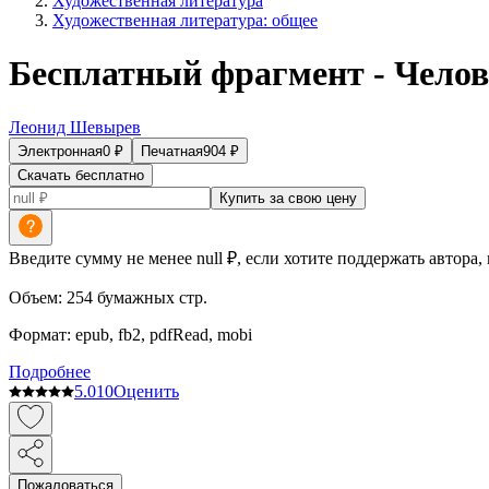
Художественная литература
Художественная литература: общее
Бесплатный фрагмент - Чело
Леонид Шевырев
Электронная
0
₽
Печатная
904
₽
Скачать бесплатно
Купить за свою цену
Введите сумму не менее null ₽, если хотите поддержать автора,
Объем:
254
бумажных стр.
Формат:
epub, fb2, pdfRead, mobi
Подробнее
5.0
10
Оценить
Пожаловаться