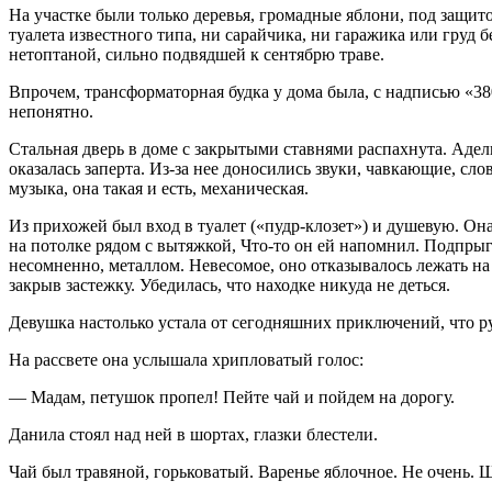
На участке были только деревья, громадные яблони, под защит
туалета известного типа, ни сарайчика, ни гаражика или груд 
нетоптаной, сильно подвядшей к сентябрю траве.
Впрочем, трансформаторная будка у дома была, с надписью «38
непонятно.
Стальная дверь в доме с закрытыми ставнями распахнута. Адель
оказалась заперта. Из-за нее доносились звуки, чавкающие, сл
музыка, она такая и есть, механическая.
Из прихожей был вход в туалет («пудр-клозет») и душевую. Он
на потолке рядом с вытяжкой, Что-то он ей напомнил. Подпрыг
несомненно, металлом. Невесомое, оно отказывалось лежать на 
закрыв застежку. Убедилась, что находке никуда не деться.
Девушка настолько устала от сегодняшних приключений, что ру
На рассвете она услышала хрипловатый голос:
— Мадам, петушок пропел! Пейте чай и пойдем на дорогу.
Данила стоял над ней в шортах, глазки блестели.
Чай был травяной, горьковатый. Варенье яблочное. Не очень. Ш