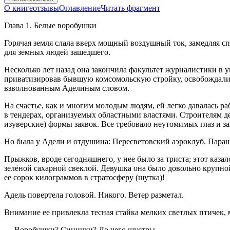
О книге
отзывы
Оглавление
Читать фрагмент
Глава 1. Белые воробушки
Горячая земля слала вверх мощный воздушный ток, замедляя с
для земных людей зашедшего.
Несколько лет назад она закончила факультет журналистики в 
приватизировав бывшую комсомольскую стройку, освобождались
взволнованным Аделиным словом.
На счастье, как и многим молодым людям, ей легко давалась р
в тендерах, организуемых областными властями. Строителям де
изуверские) формы заявок. Все требовало неутомимых глаз и 
Но была у Адели и отдушина: Пересветовский аэроклуб. Парашю
Прыжков, вроде сегодняшнего, у нее было за триста; этот каз
зелёной сахарной свеклой. Девушка она было довольно крупной
ее сорок килограммов в стратосферу (шутка)!
Адель повертела головой. Никого. Ветер разметал.
Внимание ее привлекла тесная стайка мелких светлых птичек, 
— Воробушки? Синички? До чего шустры…