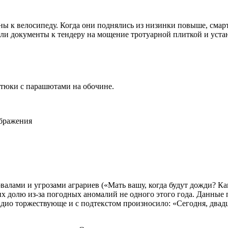
 к велосипеду. Когда они поднялись из низинки повыше, смартф
 ли документы к тендеру на мощение тротуарной плиткой и уста
в тюки с парашютами на обочине.
ображения
валами и угрозами аграриев («Мать вашу, когда будут дожди? Ка
х долю из-за погодных аномалий не одного этого года. Данные
радио торжествующе и с подтекстом произносило: «Сегодня, двадц