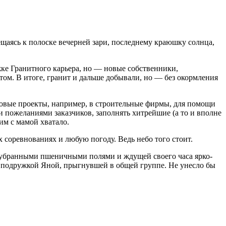
щаясь к полоске вечерней зари, последнему краюшку солнца,
жке Гранитного карьера, но — новые собственники,
ом. В итоге, гранит и дальше добывали, но — без окормления
азовые проекты, например, в строительные фирмы, для помощи
и пожеланиями заказчиков, заполнять хитрейшие (а то и вполне
им с мамой хватало.
 соревнованиях и любую погоду. Ведь небо того стоит.
й, убранными пшеничными полями и ждущей своего часа ярко-
 с подружкой Яной, прыгнувшей в общей группе. Не унесло бы