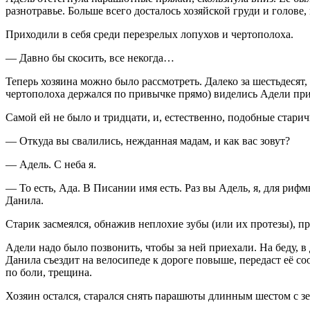
разнотравье. Больше всего досталось хозяйской груди и голов
Приходили в себя среди перезрелых лопухов и чертополоха.
— Давно бы скосить, все некогда…
Теперь хозяина можно было рассмотреть. Далеко за шестьдесят,
чертополоха держался по привычке прямо) виделись Адели призн
Самой ей не было и тридцати, и, естественно, подобные старич
— Откуда вы свалились, нежданная мадам, и как вас зовут?
— Адель. С неба я.
— То есть, Ада. В Писании имя есть. Раз вы Адель, я, для риф
Данила.
Старик засмеялся, обнажив неплохие зубы (или их протезы), при
Адели надо было позвонить, чтобы за ней приехали. На беду, в
Данила съездит на велосипеде к дороге повыше, передаст её со
по боли, трещина.
Хозяин остался, старался снять парашюты длинным шестом с зе