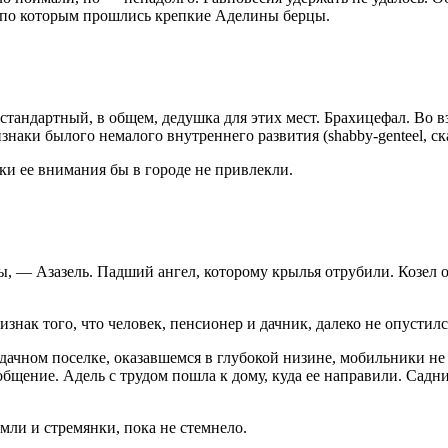
е, по которым прошлись крепкие Аделины берцы.
 стандартный, в общем, дедушка для этих мест. Брахицефал. Во в
аки былого немалого внутреннего развития (shabby-genteel, ска
ки ее внимания бы в городе не привлекли.
мы, — Азазель. Падший ангел, которому крылья отрубили. Козел 
знак того, что человек, пенсионер и дачник, далеко не опустилс
 дачном поселке, оказавшемся в глубокой низине, мобильники не 
общение. Адель с трудом пошла к дому, куда ее направили. Садн
мли и стремянки, пока не стемнело.