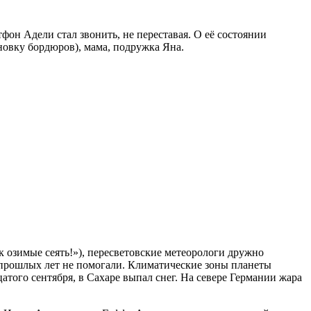
он Адели стал звонить, не переставая. О её состоянии
новку бордюров), мама, подружка Яна.
к озимые сеять!»), пересветовские метеорологи дружно
 прошлых лет не помогали. Климатические зоны планеты
атого сентября, в Сахаре выпал снег. На севере Германии жара