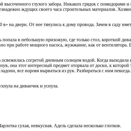
ой высоченного глухого забора. Никаких грядок с помидорами и
безнадежно ждущих своего часа строительных материалов. Хозяин
0 в» на двери. От нее тянулись к дому провода. Зачем в саду 
 попала в небольшую прихожую, где только стол, короткий диван
овно при работе мощного насоса, жужжание, как от вентилятора.
а освежилась согретой дневным солнцем водой. Когда выходила и
нув, она этот интересный предмет оторвала от доски, к которой
ладони, все норовя вырваться из рук. Разбираться с ним некогд
хнула на диванчик и уснула.
арлотка сухая, невкусная. Адель сделала несколько глотков.