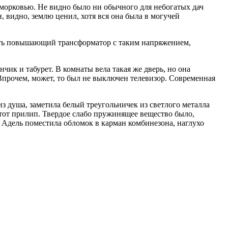
 морковью. Не видно было ни обычного для небогатых дач
, видно, землю ценил, хотя вся она была в могучей
иметь повышающий трансформатор с таким напряжением,
чик и табурет. В комнаты вела такая же дверь, но она
 Впрочем, может, то был не выключен телевизор. Современная
з душа, заметила белый треугольничек из светлого металла
 тот прилип. Твердое слабо пружинящее вещество было,
а. Адель поместила обломок в карман комбинезона, наглухо