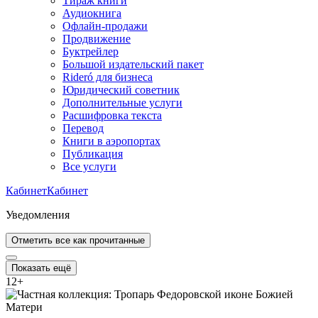
Тираж книги
Аудиокнига
Офлайн-продажи
Продвижение
Буктрейлер
Большой издательский пакет
Rideró для бизнеса
Юридический советник
Дополнительные услуги
Расшифровка текста
Перевод
Книги в аэропортах
Публикация
Все услуги
Кабинет
Кабинет
Уведомления
Отметить все как прочитанные
Показать ещё
12
+