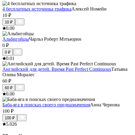
4 бесплатных источника трафика
Алексей Номейн
10
₽
10
₽
0.0
0
Альбигойцы
Чарльз Роберт Мэтьюрин
0
₽
0
₽
0.0
1
Английский для детей. Время Past Perfect Continuous
Татьяна
Олива Моралес
60
₽
60
₽
0.0
0
Баба-яга в поисках своего предназначения
Анна Чернова
100
₽
100
₽
5.0
26