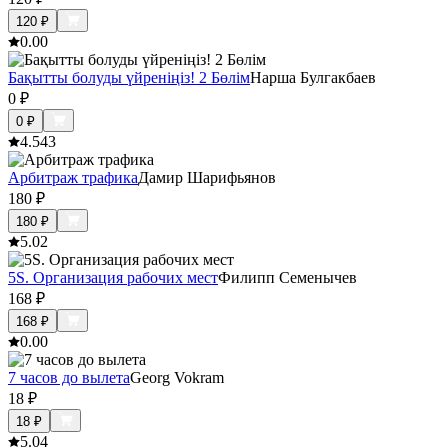
120
₽
0.0
0
Бақытты болуды үйреніңіз! 2 Бөлім
Нарша Булгакбаев
0
₽
0
₽
4.5
43
Арбитраж трафика
Дамир Шарифьянов
180
₽
180
₽
5.0
2
5S. Организация рабочих мест
Филипп Семенычев
168
₽
168
₽
0.0
0
7 часов до вылета
Georg Vokram
18
₽
18
₽
5.0
4