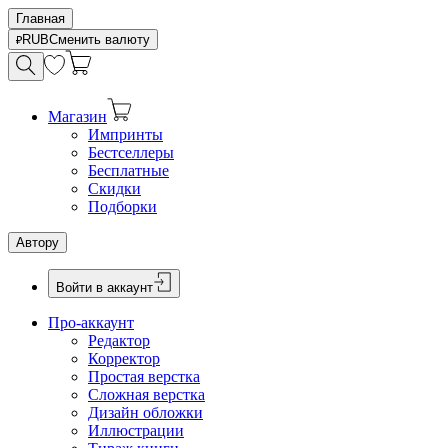
Главная
RUB
Сменить валюту
Магазин
Импринты
Бестселлеры
Бесплатные
Скидки
Подборки
Автору
Войти в аккаунт
Про-аккаунт
Редактор
Корректор
Простая верстка
Сложная верстка
Дизайн обложки
Иллюстрации