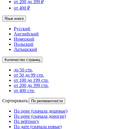
от 200 до 399 ₽
от 400 ₽
Язык книги
Русский
Английский
Немецкий
Польский
Латышский
Количество страниц
до 50 стр.
от 50 до 99 стр.
от 100 до 199 стр.
от 200 до 399 стр.
от 400 стр.
Сортировать
:
По релевантности
По цене (сначала дешевые)
По цене (сначала дорогие)
По рейтингу
По дате (сначала новые)