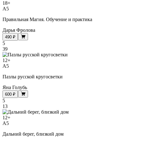
18
+
A5
Правильная Магия. Обучение и практика
Дарья Фролова
490 ₽
5
39
12
+
A5
Пазлы русской кругосветки
Яна Голубь
600 ₽
5
13
12
+
A5
Дальний берег, близкий дом