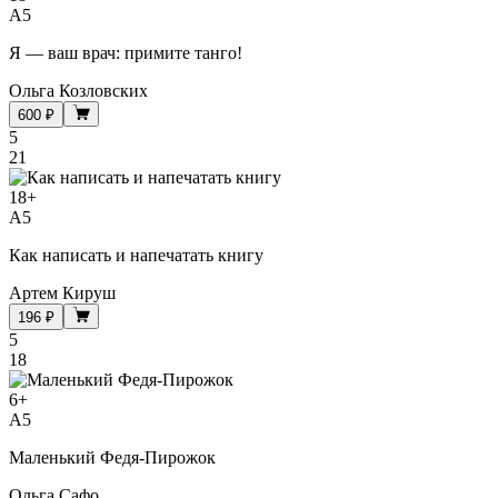
A5
Я — ваш врач: примите танго!
Ольга Козловских
600 ₽
5
21
18
+
A5
Как написать и напечатать книгу
Артем Кируш
196 ₽
5
18
6
+
A5
Маленький Федя-Пирожок
Ольга Сафо