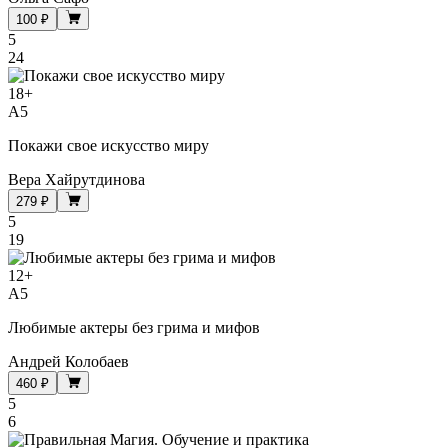
100 ₽
5
24
18
+
A5
Покажи свое искусство миру
Вера Хайрутдинова
279 ₽
5
19
12
+
A5
Любимые актеры без грима и мифов
Андрей Колобаев
460 ₽
5
6