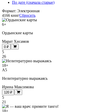
По дате (сначала старые)
Формат
:
Электронная
4166 книг
Сбросить
6
+
Ордынские карты
Марат Хисамов
0 ₽
5
26
18
+
A5
Нелитературно выражаясь
Ирина Максимова
120 ₽
5
21
18
+