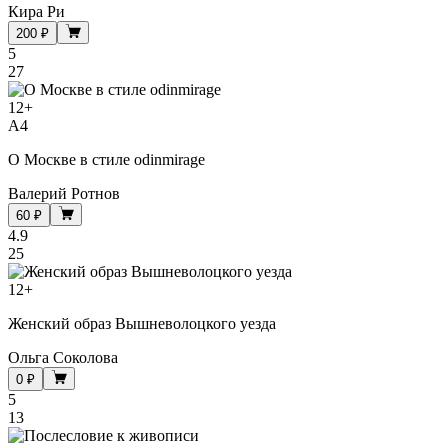
Кира Ри
200 ₽
5
27
12
+
A4
О Москве в стиле odinmirage
Валерий Ротнов
60 ₽
4.9
25
12
+
Женский образ Вышневолоцкого уезда
Ольга Соколова
0 ₽
5
13