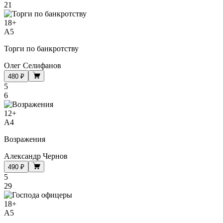
21
18
+
A5
Торги по банкротству
Олег Селифанов
480 ₽
5
6
12
+
A4
Возражения
Александр Чернов
490 ₽
5
29
18
+
A5