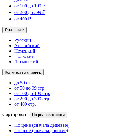
от 100 до 199 ₽
от 200 до 399 ₽
от 400 ₽
Язык книги
Русский
Английский
Немецкий
Польский
Латышский
Количество страниц
до 50 стр.
от 50 до 99 стр.
от 100 до 199 стр.
от 200 до 399 стр.
от 400 стр.
Сортировать
:
По релевантности
По цене (сначала дешевые)
По цене (сначала дорогие)