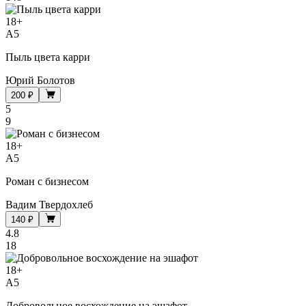
18
+
A5
Пыль цвета карри
Юрий Болотов
200 ₽
5
9
18
+
A5
Роман с бизнесом
Вадим Твердохлеб
140 ₽
4.8
18
18
+
A5
Добровольное восхождение на эшафот