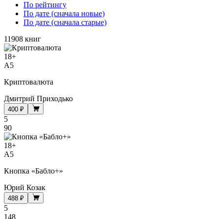
По рейтингу
По дате (сначала новые)
По дате (сначала старые)
11908 книг
18
+
A5
Криптовалюта
Дмитрий Приходько
400 ₽
5
90
18
+
A5
Кнопка «Бабло+»
Юрий Козак
488 ₽
5
148