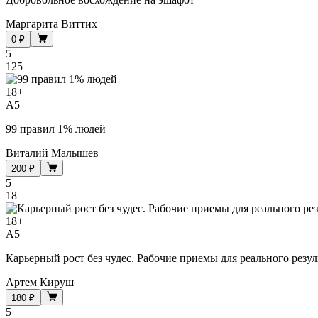
Маргарита Виттих
0 ₽
5
125
18
+
A5
99 правил 1% людей
Виталий Малышев
200 ₽
5
18
18
+
A5
Карьерный рост без чудес. Рабочие приемы для реального резул
Артем Кируш
180 ₽
5