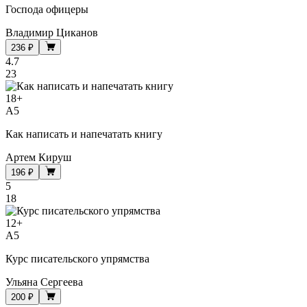
Господа офицеры
Владимир Циканов
236 ₽
4.7
23
18
+
A5
Как написать и напечатать книгу
Артем Кируш
196 ₽
5
18
12
+
A5
Курс писательского упрямства
Ульяна Сергеева
200 ₽