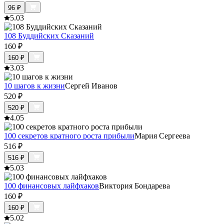
96
₽
5.0
3
108 Буддийских Сказаний
160
₽
160
₽
3.0
3
10 шагов к жизни
Сергей Иванов
520
₽
520
₽
4.0
5
100 секретов кратного роста прибыли
Мария Сергеева
516
₽
516
₽
5.0
3
100 финансовых лайфхаков
Виктория Бондарева
160
₽
160
₽
5.0
2