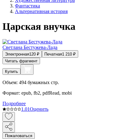
Художественная литература
Фантастика
Альтернативная история
Царская внучка
Светлана Бестужева-Лада
Электронная
120
₽
Печатная
1 210
₽
Читать фрагмент
Купить
Объем:
494
бумажных стр.
Формат:
epub, fb2, pdfRead, mobi
Подробнее
1.0
1
Оценить
Пожаловаться