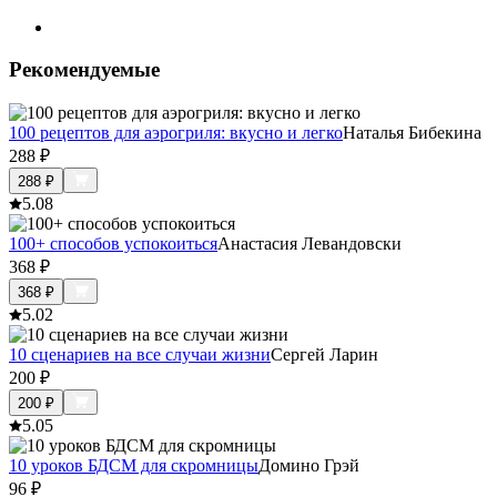
Рекомендуемые
100 рецептов для аэрогриля: вкусно и легко
Наталья Бибекина
288
₽
288
₽
5.0
8
100+ способов успокоиться
Анастасия Левандовски
368
₽
368
₽
5.0
2
10 сценариев на все случаи жизни
Сергей Ларин
200
₽
200
₽
5.0
5
10 уроков БДСМ для скромницы
Домино Грэй
96
₽