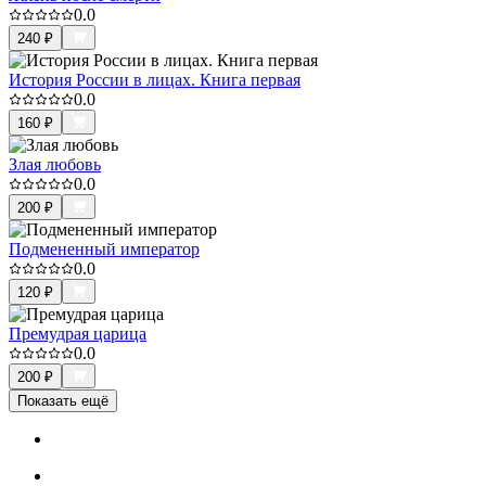
0.0
240
₽
История России в лицах. Книга первая
0.0
160
₽
Злая любовь
0.0
200
₽
Подмененный император
0.0
120
₽
Премудрая царица
0.0
200
₽
Показать ещё