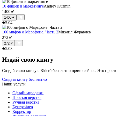
10 фишек в маркетинге
Andrey Kuzmin
1400
₽
1400
₽
5.0
4
100 мифов о Марафоне. Часть 2
Михаил Журавлев
272
₽
272
₽
5.0
3
Издай свою книгу
Создай свою книгу с Rideró бесплатно прямо сейчас. Это просто,
Создать книгу бесплатно
Наши услуги
Офлайн-продажи
Простая верстка
Ручная верстка
Буктрейлер
Корректор