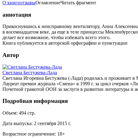
О книге
отзывы
Оглавление
Читать фрагмент
аннотация
Прикоснувшись к неисправному вентилятору, Анна Алексеевна,
в восемнадцатом веке, да еще в теле принцессы Мекленбургск
делает все возможное, чтобы избежать всего этого.
Книга публикуется в авторской орфографии и пунктуации
Автор
Светлана Бестужева-Лада
Светлана Игоревна Бестужева (-Лада) родилась и проживает в 
Лауреат премии журнала «Смена» в 1999 г. за цикл очерков «Л
Почетной грамотой ООН за заслуги в развитии литературы и ж
Подробная информация
Объем:
494
стр.
Дата выпуска:
2 сентября 2015 г.
Возрастное ограничение:
18
+