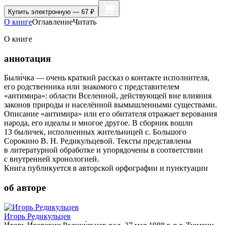
Купить
электронную — 67 ₽
О книге
Оглавление
Читать
О книге
аннотация
Были́чка — очень краткий рассказ о контакте исполнителя,
его родственника или знакомого с представителем
«антимира»: области Вселенной, действующей вне влияния
законов природы и населённой вымышленными существами.
Описание «антимира» или его обитателя отражает верования
народа, его идеалы и многое другое. В сборник вошли
13 быличек, исполненных жительницей с. Большого
Сорокино В. Н. Редикульцевой. Тексты представлены
в литературной обработке и упорядочены в соответствии
с внутренней хронологией.
Книга публикуется в авторской орфографии и пунктуации
об авторе
Игорь Редикульцев