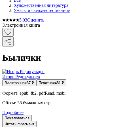
Все
Художественная литература
Ужасы и сверхъестественное
5.0
3
Оценить
Электронная книга
Былички
Игорь Редикульцев
Электронная
67
₽
Печатная
481
₽
Формат:
epub, fb2, pdfRead, mobi
Объем:
38
бумажных стр.
Подробнее
Пожаловаться
Читать фрагмент