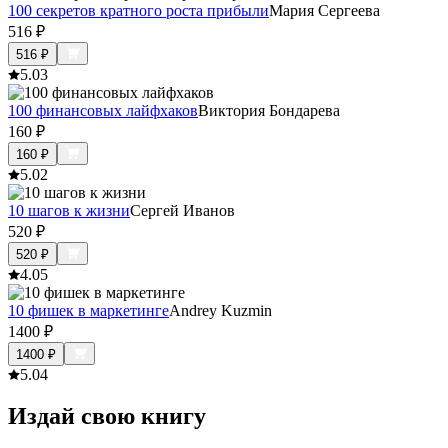
100 секретов кратного роста прибыли
Мария Сергеева
516
₽
516
₽
5.0
3
100 финансовых лайфхаков
Виктория Бондарева
160
₽
160
₽
5.0
2
10 шагов к жизни
Сергей Иванов
520
₽
520
₽
4.0
5
10 фишек в маркетинге
Andrey Kuzmin
1400
₽
1400
₽
5.0
4
Издай свою книгу