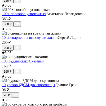
288
₽
5.0
8
100+ способов успокоиться
Анастасия Левандовски
368
₽
368
₽
5.0
2
10 сценариев на все случаи жизни
Сергей Ларин
200
₽
200
₽
5.0
5
108 Буддийских Сказаний
160
₽
160
₽
3.0
3
10 уроков БДСМ для скромницы
Домино Грэй
96
₽
96
₽
5.0
3