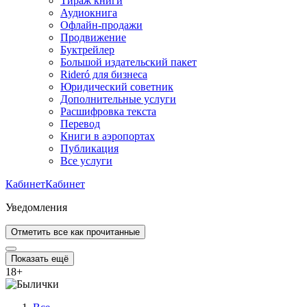
Тираж книги
Аудиокнига
Офлайн-продажи
Продвижение
Буктрейлер
Большой издательский пакет
Rideró для бизнеса
Юридический советник
Дополнительные услуги
Расшифровка текста
Перевод
Книги в аэропортах
Публикация
Все услуги
Кабинет
Кабинет
Уведомления
Отметить все как прочитанные
Показать ещё
18
+