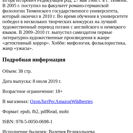
И́горь И́горевич Редику́льцев род. 27 мая 1988 г. в г. Тюмени.
В 2005 г. поступил на факультет романо-германской
филологии Тюменского государственного университета,
который окончил в 2010 г. Во время обучения в университете
победил в нескольких творческих конкурсах на лучший
художественный перевод поэзии с английского и немецкого
языков. В 2009–2010 гг. выпустил самиздатом первые
литературно-художественные произведения в жанре
«детективный хоррор». Хобби: мифология, фольклористика,
жанр «ужасы».
Подробная информация
Объем:
38
стр.
Дата выпуска:
8 июля 2019 г.
Возрастное ограничение:
18
+
В магазинах:
Ozon
ЛитРес
Amazon
Wildberries
Формат:
epub, fb2, pdfRead, mobi
ISBN:
978-5-0050-0698-1
Исполнение быличек
:
Валерия Редикульцева