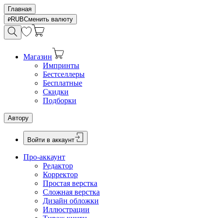
Главная
RUB
Сменить валюту
Магазин
Импринты
Бестселлеры
Бесплатные
Скидки
Подборки
Автору
Войти в аккаунт
Про-аккаунт
Редактор
Корректор
Простая верстка
Сложная верстка
Дизайн обложки
Иллюстрации