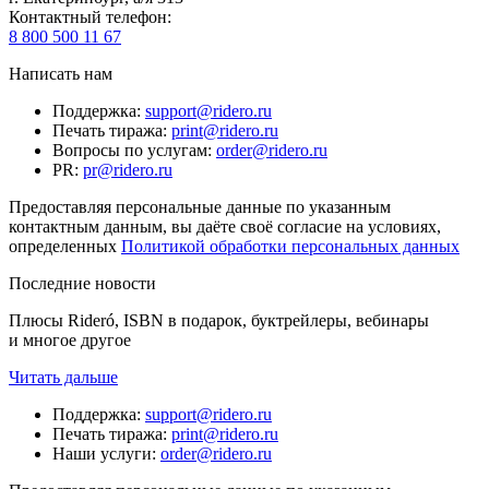
Контактный телефон
:
8 800 500 11 67
Написать нам
Поддержка
:
support@ridero.ru
Печать тиража
:
print@ridero.ru
Вопросы по услугам
:
order@ridero.ru
PR
:
pr@ridero.ru
Предоставляя персональные данные по указанным
контактным данным, вы даёте своё согласие на условиях,
определенных
Политикой обработки персональных данных
Последние новости
Плюсы Rideró, ISBN в подарок, буктрейлеры, вебинары
и многое другое
Читать дальше
Поддержка
:
support@ridero.ru
Печать тиража
:
print@ridero.ru
Наши услуги
:
order@ridero.ru