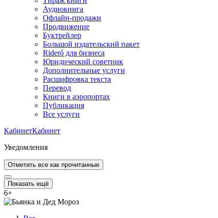
Тираж книги
Аудиокнига
Офлайн-продажи
Продвижение
Буктрейлер
Большой издательский пакет
Rideró для бизнеса
Юридический советник
Дополнительные услуги
Расшифровка текста
Перевод
Книги в аэропортах
Публикация
Все услуги
Кабинет
Кабинет
Уведомления
Отметить все как прочитанные
Показать ещё
6
+