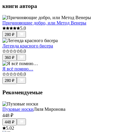
книги автора
Причиняющие добро, или Метод Венеры
5.0
280
₽
Легенда красного бисера
0.0
360
₽
Я всё помню…
0.0
280
₽
Рекомендуемые
Пуховые носки
Ляля Миронова
448
₽
448
₽
5.0
2