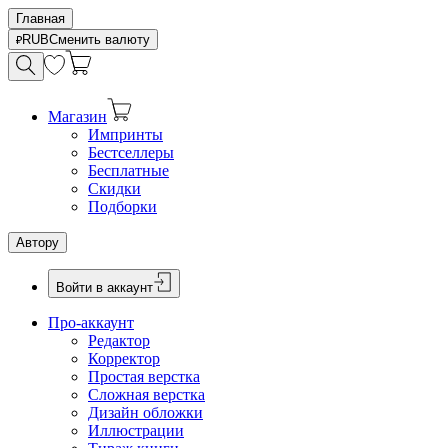
Главная
RUB
Сменить валюту
Магазин
Импринты
Бестселлеры
Бесплатные
Скидки
Подборки
Автору
Войти в аккаунт
Про-аккаунт
Редактор
Корректор
Простая верстка
Сложная верстка
Дизайн обложки
Иллюстрации