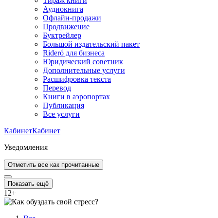
Тираж книги
Аудиокнига
Офлайн-продажи
Продвижение
Буктрейлер
Большой издательский пакет
Rideró для бизнеса
Юридический советник
Дополнительные услуги
Расшифровка текста
Перевод
Книги в аэропортах
Публикация
Все услуги
Кабинет
Кабинет
Уведомления
Отметить все как прочитанные
Показать ещё
12
+