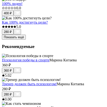
100% лидер!
0.0
400
₽
Как 100% достигнуть цели?
5.0
280
₽
Показать ещё
Рекомендуемые
Психология победы в спорте
Марина Китаева
360
₽
360
₽
5.0
2
Тренер должен быть психологом!
Марина Китаева
280
₽
280
₽
0.0
0