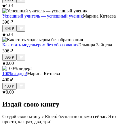
1.0
1
Успешный учитель — успешный ученик
Марина Китаева
396
₽
396
₽
5.0
1
Как стать модельером без образования
Эльвира Зайцева
396
₽
396
₽
0.0
0
100% лидер!
Марина Китаева
400
₽
400
₽
0.0
0
Издай свою книгу
Создай свою книгу с Rideró бесплатно прямо сейчас. Это
просто, как раз, два, три!