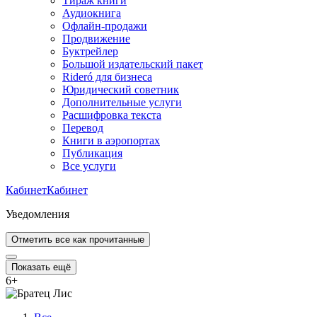
Тираж книги
Аудиокнига
Офлайн-продажи
Продвижение
Буктрейлер
Большой издательский пакет
Rideró для бизнеса
Юридический советник
Дополнительные услуги
Расшифровка текста
Перевод
Книги в аэропортах
Публикация
Все услуги
Кабинет
Кабинет
Уведомления
Отметить все как прочитанные
Показать ещё
6
+