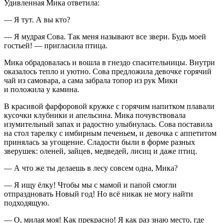
Удивленная Мика ответила:
— Я тут. А вы кто?
— Я мудрая Сова. Так меня называют все звери. Будь моей
гостьей! — пригласила птица.
Мика обрадовалась и вошла в гнездо спасительницы. Внутри
оказалось тепло и уютно. Сова предложила девочке горячий
чай из самовара, а сама забрала топор из рук Мики
и положила у камина.
В красивой фарфоровой кружке с горячим напитком плавали
кусочки клубники и апельсина. Мика почувствовала
изумительный запах и радостно улыбнулась. Сова поставила
на стол тарелку с имбирным печеньем, и девочка с аппетитом
принялась за угощение. Сладости были в форме разных
зверушек: оленей, зайцев, медведей, лисиц и даже птиц.
— А что же ты делаешь в лесу совсем одна, Мика?
— Я ищу ёлку! Чтобы мы с мамой и папой смогли
отпраздновать Новый год! Но всё никак не могу найти
подходящую.
— О, милая моя! Как прекрасно! Я как раз знаю место, где