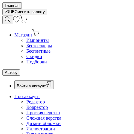
Главная
RUB
Сменить валюту
Магазин
Импринты
Бестселлеры
Бесплатные
Скидки
Подборки
Автору
Войти в аккаунт
Про-аккаунт
Редактор
Корректор
Простая верстка
Сложная верстка
Дизайн обложки
Иллюстрации