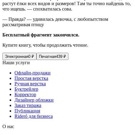
растут ёлки всех видов и размеров! Там ты точно найдешь то,
что ищешь. — спохватилась сова.
— Правда? — удивилась девочка, с любопытством
рассматривая птицу
Бесплатный фрагмент закончился.
Купите книгу, чтобы продолжить чтение.
Электронная
0
₽
Печатная
439
₽
Наши услуги
Офлайн-продажи
Простая верстка
Ручная верстка
Буктрейлер
Корректор
Дизайнер обложки
Заказ тиража
Публикация
Rideró для бизнеса
О нас