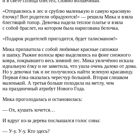
и в свете солнца блестел, словно волшебный.
«Отправлюсь в лес и срублю маленькую и самую красивую
ёлочку! Вот родители обрадуются!» — решила Мика и взяла
блестящий топор. Девочка надела теплое платье и взяла
с собой браслет, на котором была нарисована белочка.
«Подарок родителей пригодится, будет талисманом!»
Мика прихватила с собой любимые красные сапожки
и шапку. Рыжие волосы ярко выделялись на фоне снежного
ковра, покрывшего весь зимний лес. Мика увлечённо искала
идеальную ёлку и не заметила, что ушла очень далеко от дома.
Но у девочки так и не получилось найти зеленую красавицу.
Первая ёлка оказалась чересчур большой. Вторая слишком
маленькой. А третья больше походила на метлу, чем
на праздничный атрибут Нового Года.
Мика проголодалась и остановилась:
— Ох, кушать хочется…
И вдруг из-за дерева послышался голос совы:
— У-у. У-у. Кто здесь?