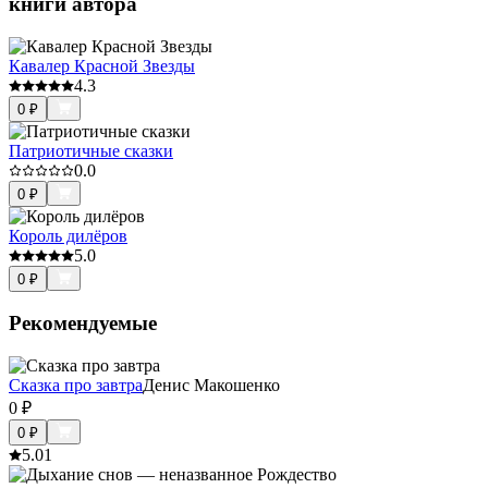
книги автора
Кавалер Красной Звезды
4.3
0
₽
Патриотичные сказки
0.0
0
₽
Король дилёров
5.0
0
₽
Рекомендуемые
Сказка про завтра
Денис Макошенко
0
₽
0
₽
5.0
1