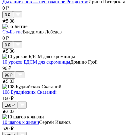
Дыхание снов — неназванное Рождество
Ирина Питерская
0
₽
0
₽
5.0
8
Со-Бытие
Владимир Лебедев
0
₽
0
₽
5.0
6
10 уроков БДСМ для скромницы
Домино Грэй
96
₽
96
₽
5.0
3
108 Буддийских Сказаний
160
₽
160
₽
3.0
3
10 шагов к жизни
Сергей Иванов
520
₽