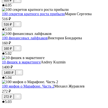
520
₽
4.0
5
100 секретов кратного роста прибыли
Мария Сергеева
516
₽
516
₽
5.0
3
100 финансовых лайфхаков
Виктория Бондарева
160
₽
160
₽
5.0
2
10 фишек в маркетинге
Andrey Kuzmin
1400
₽
1400
₽
5.0
4
100 мифов о Марафоне. Часть 2
Михаил Журавлев
272
₽
272
₽
5.0
3