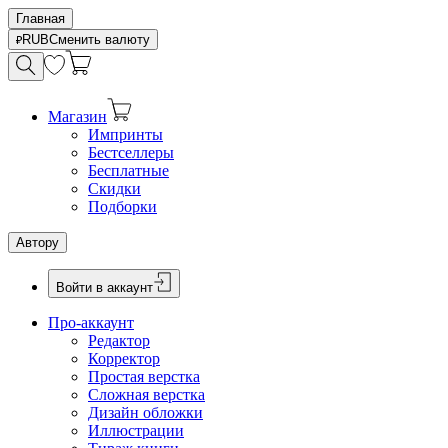
Главная
RUB
Сменить валюту
Магазин
Импринты
Бестселлеры
Бесплатные
Скидки
Подборки
Автору
Войти в аккаунт
Про-аккаунт
Редактор
Корректор
Простая верстка
Сложная верстка
Дизайн обложки
Иллюстрации