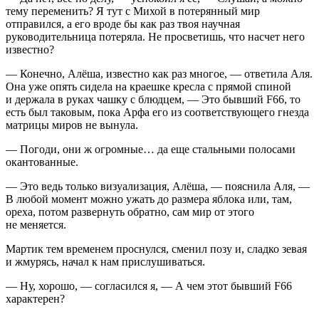
тему переменить? Я тут с Михой в потерянный мир
отправился, а его вроде бы как раз твоя научная
руководительница потеряла. Не просветишь, что насчет него
известно?
— Конечно, Алёша, известно как раз многое, — ответила Аля.
Она уже опять сидела на краешке кресла с прямой спиной
и держала в руках чашку с блюдцем, — Это бывший F66, то
есть был таковым, пока Арфа его из соответствующего гнезда
матрицы миров не вынула.
— Погоди, они ж огромные… да еще стальными полосами
окантованные.
— Это ведь только визуализация, Алёша, — пояснила Аля, —
В любой момент можно ужать до размера яблока или, там,
ореха, потом развернуть обратно, сам мир от этого
не меняется.
Мартик тем временем проснулся, сменил позу и, сладко зевая
и жмурясь, начал к нам прислушиваться.
— Ну, хорошо, — согласился я, — А чем этот бывший F66
характерен?