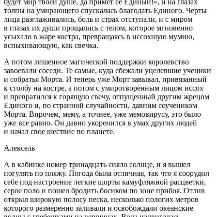
будет мир твоей душе, да примет ее Единый!», и на глазах
толпы на умирающего спускалась благодать Единого. Черты
лица разглаживались, боль и страх отступали, и с миром
в глазах их души прощались с телом, которое мгновенно
усыхало в жаре костра, превращаясь в иссохшую мумию,
вспыхивающую, как свечка.
А потом лишенное магической поддержки королевство
завоевали соседи. Те самые, куда сбежали уцелевшие ученики
и собратья Морта. И теперь уже Морт завывал, привязанный
к столбу на костре, а потом с умиротворенным лицом иссох
и превратился к горящую свечу, отпущенный другим жрецом
Единого и, по странной случайности, давним соучеником
Морта. Впрочем, мему, а точнее, уже мемовирусу, это было
уже все равно. Он давно укоренился в умах других людей
и начал свое шествие по планете.
Алексель
А в кабинке номер тринадцать сияло солнце, и я вышел
погулять по пляжу. Погода была отличная, так что я соорудил
себе под настроение легкие шорты камуфляжной расцветки,
серое поло и пошел бродить босиком по зоне прибоя. Отлив
открыл широкую полосу песка, несколько пологих метров
которого размеренно заливали и освобождали океанские
волны с гребешками на вершинах. Вода надвигалась,