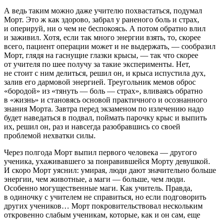
А ведь таким можно даже учителю похвастаться, подумал
Морт. Это ж как здорово, забрал у раненого боль и страх,
и оперируй, ни о чем не беспокоясь. А потом обратно влил
и заживил. Хотя, если так много энергии взять, то, скорее
всего, пациент операции может и не выдержать, — сообразил
Морт, глядя на гаснущие глазки крысы, — так что скорее
от учителя по шее получу за такие эксперименты. Нет,
не стоит с ним делиться, решил он, и крыса испустила дух,
залив его дармовой энергией. Треугольник мемов оброс
«бородой» из «тянуть — боль — страх», вливаясь обратно
в «жизнь» и становясь основой практичного и осознанного
знания Морта. Завтра перед экзаменом по излечению надо
будет наведаться в подвал, поймать парочку крыс и выпить
их, решил он, раз и навсегда разобравшись со своей
проблемой нехватки силы.
Через полгода Морт выпил первого человека — другого
ученика, ухаживавшего за понравившейся Морту девушкой.
И скоро Морт уяснил: умирая, люди дают значительно больше
энергии, чем животные, а маги — больше, чем люди.
Особенно могущественные маги. Как учитель. Правда,
в одиночку с учителем не справиться, но если подговорить
других учеников… Морт покровительствовал нескольким
откровенно слабым ученикам, которые, как и он сам, еще