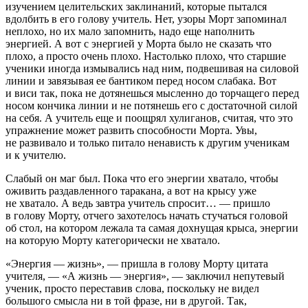
изучением целительских заклинаний, которые пытался
вдолбить в его голову учитель. Нет, узоры Морт запоминал
неплохо, но их мало запомнить, надо еще наполнить
энергией. А вот с энергией у Морта было не сказать что
плохо, а просто очень плохо. Настолько плохо, что старшие
ученики иногда измывались над ним, подвешивая на силовой
линии и завязывая ее бантиком перед носом слабака. Вот
и виси так, пока не дотянешься мысленно до торчащего перед
носом кончика линии и не потянешь его с достаточной силой
на себя. А учитель еще и поощрял хулиганов, считая, что это
упражнение может развить способности Морта. Увы,
не развивало и только питало ненависть к другим ученикам
и к учителю.
Слабый он маг был. Пока что его энергии хватало, чтобы
оживить раздавленного таракана, а вот на крысу уже
не хватало. А ведь завтра учитель спросит… — пришло
в голову Морту, отчего захотелось начать стучаться головой
об стол, на котором лежала та самая дохнущая крыса, энергии
на которую Морту категорически не хватало.
«Энергия — жизнь», — пришла в голову Морту цитата
учителя, — «А жизнь — энергия», — заключил непутевый
ученик, просто переставив слова, поскольку не видел
большого смысла ни в той фразе, ни в другой. Так,