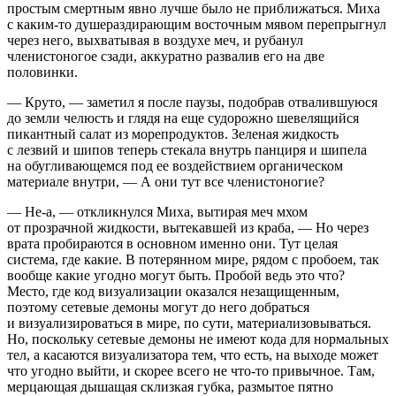
простым смертным явно лучше было не приближаться. Миха
с каким-то душераздирающим восточным мявом перепрыгнул
через него, выхватывая в воздухе меч, и рубанул
член
истоногое сзади, аккуратно развалив его на две
половинки.
— Круто, — заметил я после паузы, подобрав отвалившуюся
до земли челюсть и глядя на еще судорожно шевелящийся
пикантный салат из морепродуктов. Зеленая жидкость
с
лезв
ий и шипов теперь стекала внутрь панциря и шипела
на обугливающемся под ее воздействием органическом
материале внутри, — А они тут все
член
истоногие?
— Не-а, — откликнулся Миха, вытирая меч мхом
от прозрачной жидкости, вытекавшей из краба, — Но через
врата пробираются в основном именно они. Тут целая
система, где какие. В потерянном мире, рядом с пробоем, так
вообще какие угодно могут быть. Пробой ведь это что?
Место, где код визуализации оказался незащищенным,
поэтому сетевые демоны могут до него добраться
и визуализироваться в мире, по сути, материализовываться.
Но, поскольку сетевые демоны не имеют кода для нормальных
тел, а касаются визуализатора тем, что есть, на выходе может
что угодно выйти, и скорее всего не что-то привычное. Там,
мерцающая дышащая склизкая губка, размытое пятно