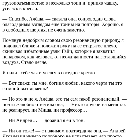
грузоподъемностью в несколько тонн и, приняв чашку,
уселась в кресло.
— Спасибо, Алёша, — сказала она, сопроводив слова
благодарным взглядом еще тонны на полторы. Хорошо, я
в свободных шортах, не очень заметно.
Помянув недобрым словом свою резонансную природу, я
подошел ближе и положил руку на ее открытое плечо,
скидывая избыточные узлы Гайи, которые я захватил
ненароком, как человек, от неожиданности наглотавшийся
воздуха. Стало легче.
Я налил себе чая и уселся в соседнее кресло.
— Вот скажи ты мне, богиня любви, какого черта ты это
со мной вытворяешь?
— Но это ж не я, Алёша, это ты сам такой резонансный, —
почти жалобно ответила она, — Никто другой на меня так
не реагирует, ни Миша, ни профессор…
— Ни Андрей… — добавил я ей в тон.
— Ни он тоже! — с нажимом подтвердила она, — Андрей
Яковлевич ничего подобного не испытывает, его просто