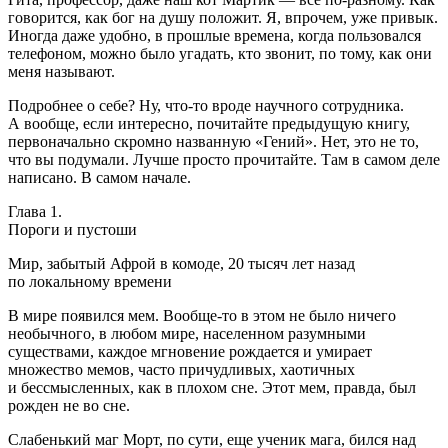
говорится, как бог на душу положит. Я, впрочем, уже привык.
Иногда даже удобно, в прошлые времена, когда пользовался
телефоном, можно было угадать, кто звонит, по тому, как они
меня называют.
Подробнее о себе? Ну, что-то вроде научного сотрудника.
А вообще, если интересно, почитайте предыдущую книгу,
первоначально скромно названную «Гений». Нет, это не то,
что вы подумали. Лучше просто прочитайте. Там в самом деле
написано. В самом начале.
Глава 1.
Пороги и пустоши
Мир, забытый Афрой в комоде, 20 тысяч лет назад
по локальному времени
В мире появился мем. Вообще-то в этом не было ничего
необычного, в любом мире, населенном разумными
существами, каждое мгновение рождается и умирает
множество мемов, часто причудливых, хаотичных
и бессмысленных, как в плохом сне. Этот мем, правда, был
рожден не во сне.
Слабенький маг Морт, по сути, еще ученик мага, бился над