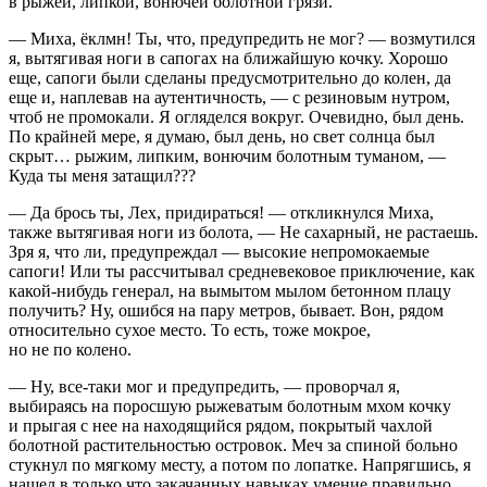
в рыжей, липкой, вонючей болотной грязи.
— Миха, ёклмн! Ты, что, предупредить не мог? — возмутился
я, вытягивая ноги в сапогах на ближайшую кочку. Хорошо
еще, сапоги были сделаны предусмотрительно до колен, да
еще и, наплевав на аутентичность, — с резиновым нутром,
чтоб не промокали. Я огляделся вокруг. Очевидно, был день.
По крайней мере, я думаю, был день, но свет солнца был
скрыт… рыжим, липким, вонючим болотным туманом, —
Куда ты меня затащил???
— Да брось ты, Лех, придираться! — откликнулся Миха,
также вытягивая ноги из болота, — Не сахарный, не растаешь.
Зря я, что ли, предупреждал — высокие непромокаемые
сапоги! Или ты рассчитывал средневековое приключение, как
какой-нибудь генерал, на вымытом мылом бетонном плацу
получить? Ну, ошибся на пару метров, бывает. Вон, рядом
относительно сухое место. То есть, тоже мокрое,
но не по колено.
— Ну, все-таки мог и предупредить, — проворчал я,
выбираясь на поросшую рыжеватым болотным мхом кочку
и прыгая с нее на находящийся рядом, покрытый чахлой
болотной растительностью островок. Меч за спиной больно
стукнул по мягкому месту, а потом по лопатке. Напрягшись, я
нашел в только что закачанных навыках умение правильно