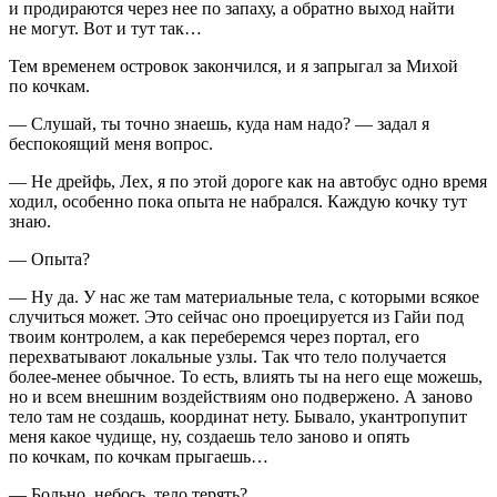
и продираются через нее по запаху, а обратно выход найти
не могут. Вот и тут так…
Тем временем островок закончился, и я запрыгал за Михой
по кочкам.
— Слушай, ты точно знаешь, куда нам надо? — задал я
беспокоящий меня вопрос.
— Не дрейфь, Лех, я по этой дороге как на автобус одно время
ходил, особенно пока опыта не набрался. Каждую кочку тут
знаю.
— Опыта?
— Ну да. У нас же там материальные тела, с которыми всякое
случиться может. Это сейчас оно проецируется из Гайи под
твоим контролем, а как переберемся через портал, его
перехватывают локальные узлы. Так что тело получается
более-менее обычное. То есть, влиять ты на него еще можешь,
но и всем внешним воздействиям оно подвержено. А заново
тело там не создашь, координат нету. Бывало, укантропупит
меня какое чудище, ну, создаешь тело заново и опять
по кочкам, по кочкам прыгаешь…
— Больно, небось, тело терять?