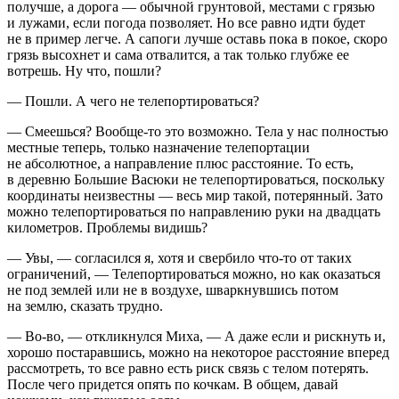
получше, а дорога — обычной грунтовой, местами с грязью
и лужами, если погода позволяет. Но все равно идти будет
не в пример легче. А сапоги лучше оставь пока в покое, скоро
грязь высохнет и сама отвалится, а так только глубже ее
вотрешь. Ну что, пошли?
— Пошли. А чего не телепортироваться?
— Смеешься? Вообще-то это возможно. Тела у нас полностью
местные теперь, только назначение телепортации
не абсолютное, а направление плюс расстояние. То есть,
в деревню Большие Васюки не телепортироваться, поскольку
координаты неизвестны — весь мир такой, потерянный. Зато
можно телепортироваться по направлению руки на двадцать
километров. Проблемы видишь?
— Увы, — согласился я, хотя и свербило что-то от таких
ограничений, — Телепортироваться можно, но как оказаться
не под землей или не в воздухе, шваркнувшись потом
на землю, сказать трудно.
— Во-во, — откликнулся Миха, — А даже если и рискнуть и,
хорошо постаравшись, можно на некоторое расстояние вперед
рассмотреть, то все равно есть риск связь с телом потерять.
После чего придется опять по кочкам. В общем, давай