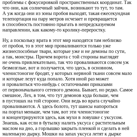
проблемы с фокусировкой пространственных координат. Так
что они, как солнечный зайчик, возникают то тут, то там.
А уж когда они из зоны пробоя выходят, такая ежесекундная
телепортация на пару метров исчезает и превращается
в способность постоянно прыгать в непредсказуемом
направлении, как какому-то кролику-переростку.
Ну, а поскольку врата в этот мир находятся там неблизко
от пробоя, то в этот мир проваливаются только уже
жизнеспособные твари, которые уже и не демоны по сути,
а так, монстры. Причем ворота с той стороны выглядят
не очень привлекательно, так что проваливаются совсем уж
безмозглые, вот и получается, что здесь, в основном,
член
истоногие бродят, у которых нервной ткани совсем мало
и которые лезут куда попало. Хотя иной раз может
и провалиться что-нибудь с остаточными приказами
от первоначального сетевого демона. Бывает, но редко. Самое
смешное, Лех, в том, что тут демонов куда больше, чем
в пустошах на той стороне. Они ведь во врата случайно
проваливаются. А здесь болото, тут шансы напороться
на портал меньше, чем там, вот эти
член
истоногие
и концентрируются здесь, как мухи в ловушке с уксусом.
Знаешь, как если в бутылку налить уксуса с растительным
маслом на дно, а горлышко закрыть пленкой и сделать в ней
маленькую дырку. Мошки на запах уксуса летят к дырке