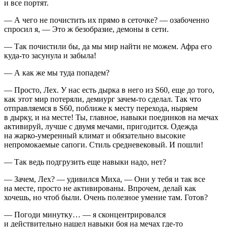
и все портят.
— А чего не почистить их прямо в сеточке? — озабоченно
спросил я, — Это ж безобразие, демоны в сети.
— Так почистили бы, да мы мир найти не можем. Афра его
куда-то засунула и забыла!
— А как же мы туда попадем?
— Просто, Лех. У нас есть дырка в него из S60, еще до того,
как этот мир потеряли, демиург зачем-то сделал. Так что
отправляемся в S60, поближе к месту перехода, ныряем
в дырку, и на месте! Ты, главное, навыки поединков на мечах
активируй, лучше с двумя мечами, пригодится. Одежда
на жарко-умеренный климат и обязательно высокие
непромокаемые сапоги. Стиль средневековый. И пошли!
— Так ведь подгрузить еще навыки надо, нет?
— Зачем, Лех? — удивился Миха, — Они у тебя и так все
на месте, просто не активированы. Впрочем, делай как
хочешь, но чтоб были. Очень полезное умение там. Готов?
— Погоди минутку… — я сконцентрировался
и действительно нашел навыки боя на мечах где-то