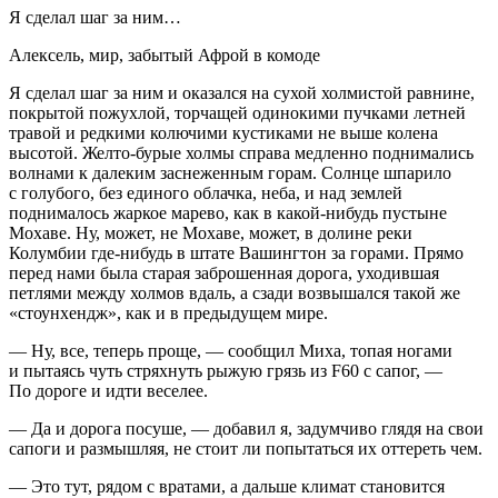
Я сделал шаг за ним…
Алексель, мир, забытый Афрой в комоде
Я сделал шаг за ним и оказался на сухой холмистой равнине,
покрытой пожухлой, торчащей одинокими пучками летней
травой и редкими колючими кустиками не выше колена
высотой. Желто-бурые холмы справа медленно поднимались
волнами к далеким заснеженным горам. Солнце шпарило
с голубого, без единого облачка, неба, и над землей
поднималось жаркое марево, как в какой-нибудь пустыне
Мохаве. Ну, может, не Мохаве, может, в долине реки
Колумбии где-нибудь в штате Вашингтон за горами. Прямо
перед нами была старая заброшенная дорога, уходившая
петлями между холмов вдаль, а сзади возвышался такой же
«стоунхендж», как и в предыдущем мире.
— Ну, все, теперь проще, — сообщил Миха, топая ногами
и пытаясь чуть стряхнуть рыжую грязь из F60 с сапог, —
По дороге и идти веселее.
— Да и дорога посуше, — добавил я, задумчиво глядя на свои
сапоги и размышляя, не стоит ли попытаться их оттереть чем.
— Это тут, рядом с вратами, а дальше климат становится