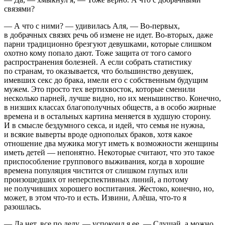
связями?
— А что с ними? — удивилась Аля, — Во-первых,
в добрачных связях речь об измене не идет. Во-вторых, даже
парни традиционно брезгуют девушками, которые слишком
охотно кому попало дают. Тоже защита от того самого
распространения болезней. А если собрать статистику
по странам, то оказывается, что большинство девушек,
имевших
секс
до брака, имели его с собственным будущим
мужем. Это просто тех вертихвосток, которые сменили
несколько парней, лучше видно, но их
меньшин
ство. Конечно,
в низших классах благополучных обществ, а в особо жирные
времена и в остальных картина меняется в худшую сторону.
И в смысле бездумного
секс
а, и идей, что семья не нужна,
и всякие выверты вроде однополых браков, хотя какое
отношение два мужика могут иметь к возможности женщины
иметь детей — непонятно. Некоторые считают, что это такое
приспособление группового выживания, когда в хорошие
времена популяция чистится от слишком глупых или
произошедших от неперспективных линий, а потому
не получивших хорошего воспитания. Жестоко, конечно, но,
может, в этом что-то и есть. Извини, Алёша, что-то я
разошлась.
— Да нет, все по делу, — успокоил я ее, — Слушай, а можно