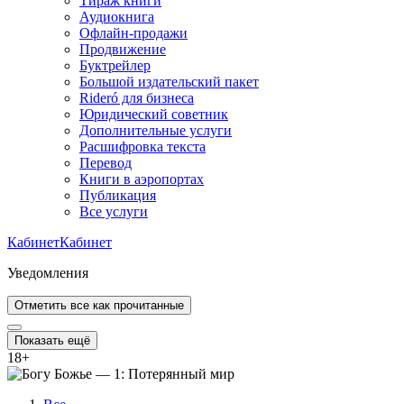
Тираж книги
Аудиокнига
Офлайн-продажи
Продвижение
Буктрейлер
Большой издательский пакет
Rideró для бизнеса
Юридический советник
Дополнительные услуги
Расшифровка текста
Перевод
Книги в аэропортах
Публикация
Все услуги
Кабинет
Кабинет
Уведомления
Отметить все как прочитанные
Показать ещё
18
+