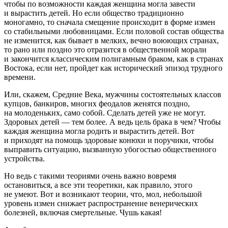
чтобы по возможности каждая женщина могла завести
и вырастить детей. Но если общество традиционно
моногамно, то сначала смещение происходит в форме измен
со стабильными любовницами. Если половой состав общества
не изменится, как бывает в мелких, вечно воюющих странах,
то рано или поздно это отразится в общественной морали
и закончится классическим полигамным браком, как в странах
Востока, если нет, пройдет как исторический эпизод трудного
времени.
Или, скажем, Средние Века, мужчины состоятельных классов
купцов, банкиров, многих феодалов женятся поздно,
на молоденьких, само собой. Сделать детей уже не могут.
Здоровых детей — тем более. А ведь цель брака в чем? Чтобы
каждая женщина могла родить и вырастить детей. Вот
и приходят на помощь здоровые конюхи и поручики, чтобы
выправить ситуацию, вызванную убогостью общественного
устройства.
Но ведь с такими теориями очень важно вовремя
остановиться, а все эти теоретики, как правило, этого
не умеют. Вот и возникают теории, что, мол, небольшой
уровень измен снижает распространение венерических
болезней, включая смертельные. Чушь какая!