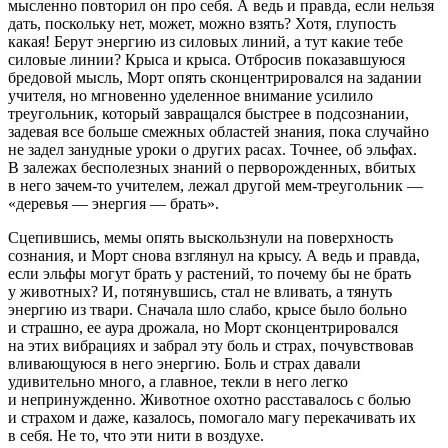
мысленно повторил он про себя. А ведь и правда, если нельзя
дать, поскольку нет, может, можно взять? Хотя, глупость
какая! Берут энергию из силовых линий, а тут какие тебе
силовые линии? Крыса и крыса. Отбросив показавшуюся
бредовой мысль, Морт опять сконцентрировался на задании
учителя, но мгновенно уделенное внимание усилило
треугольник, который завращался быстрее в подсознании,
задевая все больше смежных областей знания, пока случайно
не задел занудные уроки о других расах. Точнее, об эльфах.
В залежах бесполезных знаний о перворожденных, вбитых
в него зачем-то учителем, лежал другой мем-треугольник —
«деревья — энергия — брать».
Сцепившись, мемы опять выскользнули на поверхность
сознания, и Морт снова взглянул на крысу. А ведь и правда,
если эльфы могут брать у растений, то почему бы не брать
у животных? И, потянувшись, стал не вливать, а тянуть
энергию из твари. Сначала шло слабо, крысе было больно
и страшно, ее аура дрожала, но Морт сконцентрировался
на этих вибрациях и забрал эту боль и страх, почувствовав
вливающуюся в него энергию. Боль и страх давали
удивительно много, а главное, текли в него легко
и непринужденно. Животное охотно расставалось с болью
и страхом и даже, казалось, помогало магу перекачивать их
в себя. Не то, что эти нити в воздухе.