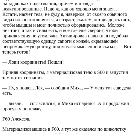
на задворках подсознания, причем и правда
неактивированные. Надо ж, как он хорошо меня знает…
Кстати, насчет тела, не буду я, наверное, от своего обычного
вида сильно отклоняться, а возраст, скажем, лет двадцать пять,
чтобы мышцы и мозг полностью сформировались. Моложе
не стоит, а так и силы есть, и кое-где еще свербит, чтобы
приключения не утомляли. Активировав навыки, я подобрал
соответствующую одежду, сапоги с кожей, скрывающей
непромокаемую резину, подтянулся мысленно и сказал, — Вот
теперь готов!
— Лови координаты! Пошли!
Приняв координаты, я материализовал тело в S60 и запустил
там поток сознания.
— Ну, я пошел, Лёх, — сообщил Миха, — У меня тут еще дела
есть.
— Бывай, — согласился я, и Миха испарился. А я продолжил
прогулку по пляжу.
F60 Алексель
Материализовавшись в F60, я тут же оказался по щиколотку