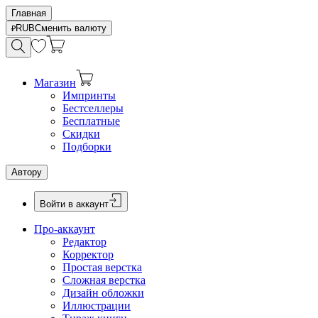
Главная
RUB
Сменить валюту
Магазин
Импринты
Бестселлеры
Бесплатные
Скидки
Подборки
Автору
Войти в аккаунт
Про-аккаунт
Редактор
Корректор
Простая верстка
Сложная верстка
Дизайн обложки
Иллюстрации