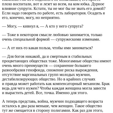
плохо воспитали, вот и лезет ко всем, на ком юбка. Дурное
влияние супруги. Кстати, ты не мог бы не звать его домой?
Если надо говорить по работе, есть лаборатория. Осадить я
его, конечно, могу, но неприятно.
— Могу, — кивнул я, — А кто у него супруга?
— Тоже в некотором смысле любовью занимается, только
очень специальной формой — супружескими изменами.
— А от них-то какая польза, чтобы ими заниматься?
— Для богов никакой, да и смертным в стабильных
процветающих обществах тоже. Моногамные общества имеют
очень много преимуществ — сохранение большего
разнообразия генофонда, снижение риска вырождения,
отсутствие маргинальных групп молодых мужчин,
дестабилизирующих общество. Но в крайних случаях
и правда может работать как компенсаторный механизм. Брак
ведь для чего нужен? Чтобы каждая женщина могла завести
и вырастить детей. Все, точка. Именно для этого.
А теперь представь, война, мужчин подходящего возраста
осталось в два раза меньше, чем женщин. Такое общество
тут же смещается в сторону полигамии. Как раз для этого,