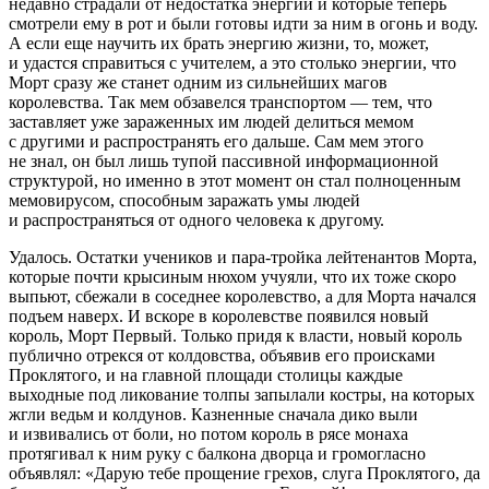
недавно страдали от недостатка энергии и которые теперь
смотрели ему в рот и были готовы идти за ним в огонь и воду.
А если еще научить их брать энергию жизни, то, может,
и удастся справиться с учителем, а это столько энергии, что
Морт сразу же станет одним из сильнейших магов
королевства. Так мем обзавелся транспортом — тем, что
заставляет уже зараженных им людей делиться мемом
с другими и распространять его дальше. Сам мем этого
не знал, он был лишь тупой пассивной информационной
структурой, но именно в этот момент он стал полноценным
мемовирусом, способным заражать умы людей
и распространяться от одного человека к другому.
Удалось. Остатки учеников и пара-тройка лейтенантов Морта,
которые почти крысиным нюхом учуяли, что их тоже скоро
выпьют, сбежали в соседнее королевство, а для Морта начался
подъем наверх. И вскоре в королевстве появился новый
король, Морт Первый. Только придя к власти, новый король
публично отрекся от колдовства, объявив его происками
Проклятого, и на главной площади столицы каждые
выходные под ликование толпы запылали костры, на которых
жгли ведьм и колдунов. Казненные сначала дико выли
и извивались от боли, но потом король в рясе монаха
протягивал к ним руку с балкона дворца и громогласно
объявлял: «Дарую тебе прощение грехов, слуга Проклятого, да