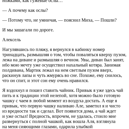
ножками, как гужевые ослы…
— А почему как ослы?
— Потому что, не умничая, — пояснил Миха, — Пошли?
И мы зашагали по дороге.
Алексель
Нагулявшись по пляжу, я вернулся в кабинку номер
тринадцать, размышляя о том, чтобы поваляться кверху пузом,
лежа на диване и размышляя о вечном. Увы, диван был занят,
ибо мою мечту уже осуществил нахальный котяра. Занимая
полдивана, Мартик лежал на нем светлым пузом вверх,
раскинув лапы и чуть жмурясь во сне. Похоже, ему снилось,
что он спит, и этот сон ему очень нравился.
Я вздохнул и пошел ставить чайник. Привык я уже здесь чай
пить и к традиции этой нелепой, хотя можно было готовую
чашку с чаем в любой момент из воздуха достать. А еще я
привык, что первую чашку наливаю Але, заметил я и чисто
из вредности так и сделал. Вот появится дома, а чай ждет
и уже остыл! Вредность, впрочем, не удалась, стоило мне
развернуться с полной чашкой, как вошла Аля, взглянула
на меня сияющими глазами, одарила улыбкой