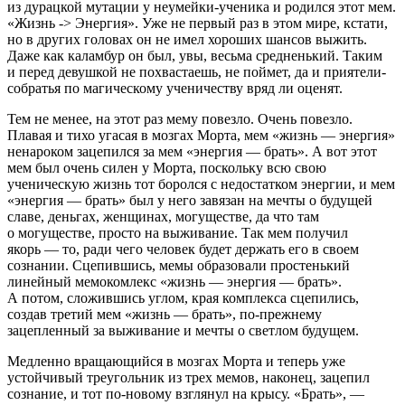
из дурацкой мутации у неумейки-ученика и родился этот мем.
«Жизнь -> Энергия». Уже не первый раз в этом мире, кстати,
но в других головах он не имел хороших шансов выжить.
Даже как каламбур он был, увы, весьма средненький. Таким
и перед девушкой не похвастаешь, не поймет, да и приятели-
собратья по магическому ученичеству вряд ли оценят.
Тем не менее, на этот раз мему повезло. Очень повезло.
Плавая и тихо угасая в мозгах Морта, мем «жизнь — энергия»
ненароком зацепился за мем «энергия — брать». А вот этот
мем был очень силен у Морта, поскольку всю свою
ученическую жизнь тот боролся с недостатком энергии, и мем
«энергия — брать» был у него завязан на мечты о будущей
славе, деньгах, женщинах, могуществе, да что там
о могуществе, просто на выживание. Так мем получил
якорь — то, ради чего человек будет держать его в своем
сознании. Сцепившись, мемы образовали простенький
линейный мемокомлекс «жизнь — энергия — брать».
А потом, сложившись углом, края комплекса сцепились,
создав третий мем «жизнь — брать», по-прежнему
зацепленный за выживание и мечты о светлом будущем.
Медленно вращающийся в мозгах Морта и теперь уже
устойчивый треугольник из трех мемов, наконец, зацепил
сознание, и тот по-новому взглянул на крысу. «Брать», —