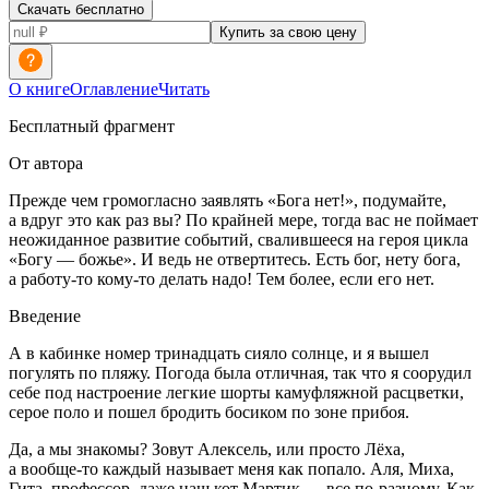
Скачать бесплатно
Купить за свою цену
О книге
Оглавление
Читать
Бесплатный фрагмент
От автора
Прежде чем громогласно заявлять «Бога нет!», подумайте,
а вдруг это как раз вы? По крайней мере, тогда вас не поймает
неожиданное развитие событий, свалившееся на героя цикла
«Богу — божье». И ведь не отвертитесь. Есть бог, нету бога,
а работу-то кому-то делать надо! Тем более, если его нет.
Введение
А в кабинке номер тринадцать сияло солнце, и я вышел
погулять по пляжу. Погода была отличная, так что я соорудил
себе под настроение легкие шорты камуфляжной расцветки,
серое поло и пошел бродить босиком по зоне прибоя.
Да, а мы знакомы? Зовут Алексель, или просто Лёха,
а вообще-то каждый называет меня как попало. Аля, Миха,
Гита, профессор, даже наш кот Мартик — все по-разному. Как