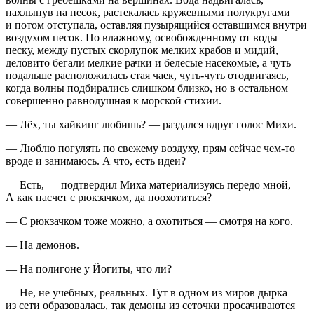
нахлынув на песок, растекалась кружевными полукругами
и потом отступала, оставляя пузырящийся оставшимся внутри
воздухом песок. По влажному, освобожденному от воды
песку, между пустых скорлупок мелких крабов и мидий,
деловито бегали мелкие рачки и белесые насекомые, а чуть
подальше расположилась стая чаек, чуть-чуть отодвигаясь,
когда волны подбирались слишком близко, но в остальном
совершенно равнодушная к морской стихии.
— Лёх, ты хайкинг любишь? — раздался вдруг голос Михи.
— Люблю погулять по свежему воздуху, прям сейчас чем-то
вроде и занимаюсь. А что, есть идеи?
— Есть, — подтвердил Миха материализуясь передо мной, —
А как насчет с рюкзачком, да поохотиться?
— С рюкзачком тоже можно, а охотиться — смотря на кого.
— На демонов.
— На полигоне у Йогиты, что ли?
— Не, не учебных, реальных. Тут в одном из миров дырка
из сети образовалась, так демоны из сеточки просачиваются