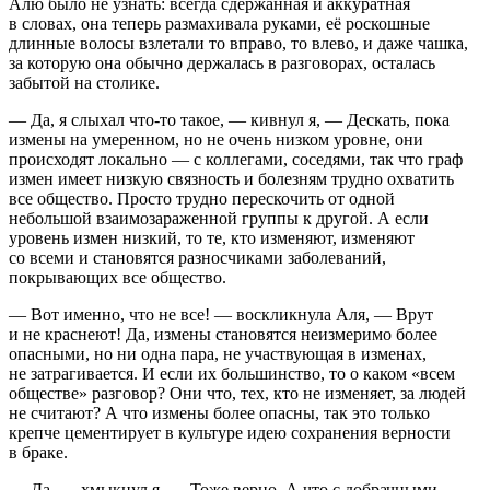
Алю было не узнать: всегда сдержанная и аккуратная
в словах, она теперь размахивала руками, её роскошные
длинные волосы взлетали то вправо, то влево, и даже чашка,
за которую она обычно держалась в разговорах, осталась
забытой на столике.
— Да, я слыхал что-то такое, — кивнул я, — Дескать, пока
измены на умеренном, но не очень низком уровне, они
происходят локально — с коллегами, соседями, так что граф
измен имеет низкую связность и болезням трудно охватить
все общество. Просто трудно перескочить от одной
небольшой взаимозараженной группы к другой. А если
уровень измен низкий, то те, кто изменяют, изменяют
со всеми и становятся разносчиками заболеваний,
покрывающих все общество.
— Вот именно, что не все! — воскликнула Аля, — Врут
и не краснеют! Да, измены становятся неизмеримо более
опасными, но ни одна пара, не участвующая в изменах,
не затрагивается. И если их большинство, то о каком «всем
обществе» разговор? Они что, тех, кто не изменяет, за людей
не считают? А что измены более опасны, так это только
крепче цементирует в культуре идею сохранения верности
в браке.
— Да, — хмыкнул я, — Тоже верно. А что с добрачными