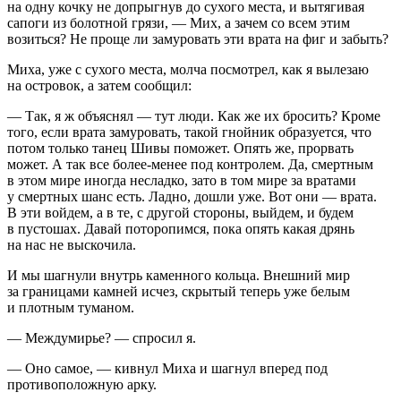
на одну кочку не допрыгнув до сухого места, и вытягивая
сапоги из болотной грязи, — Мих, а зачем со всем этим
возиться? Не проще ли замуровать эти врата на фиг и забыть?
Миха, уже с сухого места, молча посмотрел, как я вылезаю
на островок, а затем сообщил:
— Так, я ж объяснял — тут люди. Как же их бросить? Кроме
того, если врата замуровать, такой гнойник образуется, что
потом только танец Шивы поможет. Опять же, прорвать
может. А так все более-менее под контролем. Да, смертным
в этом мире иногда несладко, зато в том мире за вратами
у смертных шанс есть. Ладно, дошли уже. Вот они — врата.
В эти войдем, а в те, с другой стороны, выйдем, и будем
в пустошах. Давай поторопимся, пока опять какая дрянь
на нас не выскочила.
И мы шагнули внутрь каменного кольца. Внешний мир
за границами камней исчез, скрытый теперь уже белым
и плотным туманом.
— Междумирье? — спросил я.
— Оно самое, — кивнул Миха и шагнул вперед под
противоположную арку.