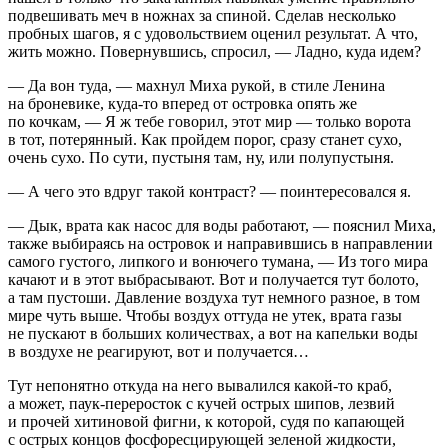
подвешивать меч в ножнах за спиной. Сделав несколько
пробных шагов, я с удовольствием оценил результат. А что,
жить можно. Повернувшись, спросил, — Ладно, куда идем?
— Да вон туда, — махнул Миха рукой, в стиле Ленина
на броневике, куда-то вперед от островка опять же
по кочкам, — Я ж тебе говорил, этот мир — только ворота
в тот, потерянный. Как пройдем порог, сразу станет сухо,
очень сухо. По сути, пустыня там, ну, или полупустыня.
— А чего это вдруг такой контраст? — поинтересовался я.
— Дык, врата как насос для воды работают, — пояснил Миха,
также выбираясь на островок и направившись в направлении
самого густого, липкого и вонючего тумана, — Из того мира
качают и в этот выбрасывают. Вот и получается тут болото,
а там пустоши. Давление воздуха тут немного разное, в том
мире чуть выше. Чтобы воздух оттуда не утек, врата газы
не пускают в больших количествах, а вот на капельки воды
в воздухе не реагируют, вот и получается…
Тут непонятно откуда на него вывалился какой-то краб,
а может, паук-переросток с кучей острых шипов,
лезв
ий
и прочей хитиновой фигни, к которой, судя по капающей
с острых концов фосфоресцирующей зеленой жидкости,