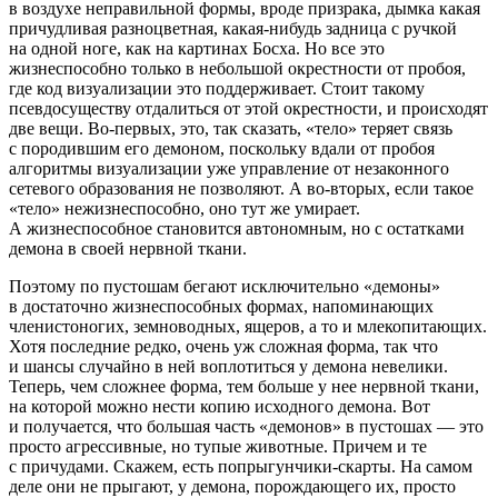
в воздухе неправильной формы, вроде призрака, дымка какая
причудливая разноцветная, какая-нибудь задница с ручкой
на одной ноге, как на картинах Босха. Но все это
жизнеспособно только в небольшой окрестности от пробоя,
где код визуализации это поддерживает. Стоит такому
псевдосуществу отдалиться от этой окрестности, и происходят
две вещи. Во-первых, это, так сказать, «тело» теряет связь
с породившим его демоном, поскольку вдали от пробоя
алгоритмы визуализации уже управление от незаконного
сетевого образования не позволяют. А во-вторых, если такое
«тело» нежизнеспособно, оно тут же умирает.
А жизнеспособное становится автономным, но с остатками
демона в своей нервной ткани.
Поэтому по пустошам бегают исключительно «демоны»
в достаточно жизнеспособных формах, напоминающих
член
истоногих, земноводных, ящеров, а то и млекопитающих.
Хотя последние редко, очень уж сложная форма, так что
и шансы случайно в ней воплотиться у демона невелики.
Теперь, чем сложнее форма, тем больше у нее нервной ткани,
на которой можно нести копию исходного демона. Вот
и получается, что большая часть «демонов» в пустошах — это
просто агрессивные, но тупые животные. Причем и те
с причудами. Скажем, есть попрыгунчики-скарты. На самом
деле они не прыгают, у демона, порождающего их, просто