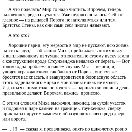
— А что поделать? Мир-то надо чистить. Впрочем, теперь
наловчился, редко случается. Уже недолго осталось. Сейчас
главное — на рыцарей Порога не натолкнуться или там,
Братство Стены, как они сами себя иногда называют.
— А это кто?
— Хорошие парни, эту мерзость в мир не пускают, всю жизнь
на это кладут, — объяснил Миха, приближаясь потихоньку
к выплывающему из тумана относительно сухому куску земли
с конструкцией вроде Стоунхенджа недалеко от берега, — Вот
только одна проблема в нашем случае. Мы — не они, и,
увидев «гражданских» так близко от Порога, они тут же
бросятся нас спасать, а эвакуироваться в безопасную область
этого задрипанного мирка в мои планы никак не входит.
И драться с ними тоже не хочется — парни-то хорошие и дело
правильное делают. Впрочем, кажись, пронесло.
С этими словами Миха выскочил, наконец, на сухой участок
и подошел к паре камней на границе Стоунхенджа, сверху
прикрытых другим камнем и образующих своего рода дверь
или ворота.
— …!!!, — сказал я, проваливаясь опять по щиколотку, ровно