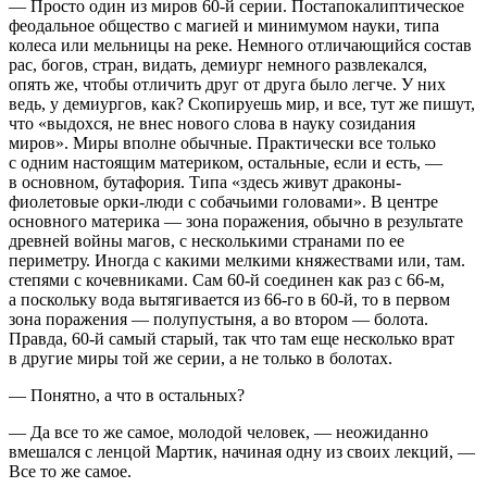
— Просто один из миров 60-й серии. Постапокалиптическое
феодальное общество с магией и минимумом науки, типа
колес
а или мельницы на реке. Немного отличающийся состав
рас, богов, стран, видать, демиург немного развлекался,
опять же, чтобы отличить друг от друга было легче. У них
ведь, у демиургов, как? Скопируешь мир, и все, тут же пишут,
что «выдохся, не внес нового слова в науку созидания
миров». Миры вполне обычные. Практически все только
с одним настоящим материком, остальные, если и есть, —
в основном, бутафория. Типа «здесь живут драконы-
фиолетовые орки-люди с собачьими головами». В центре
основного материка — зона поражения, обычно в результате
древней войны магов, с несколькими странами по ее
периметру. Иногда с какими мелкими княжествами или, там.
степями с кочевниками. Сам 60-й соединен как раз с 66-м,
а поскольку вода вытягивается из 66-го в 60-й, то в первом
зона поражения — полупустыня, а во втором — болота.
Правда, 60-й самый старый, так что там еще несколько врат
в другие миры той же серии, а не только в болотах.
— Понятно, а что в остальных?
— Да все то же самое, молодой человек, — неожиданно
вмешался с ленцой Мартик, начиная одну из своих лекций, —
Все то же самое.