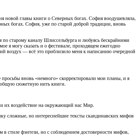
ия новой главы книги о Северных богах. София воодушевляла,
ных богах. София, уже по старой доброй традиции, вновь
я по старому каналу Шлиссельбурга и любуясь бескрайними
ое я могу сказать и о фестивале, проходящем ежегодно
йший воздух — всё это приблизило меня к написанию очередной
е просьбы вновь «немного» скорректировали мои планы, и я
я общую сюжетную нить книги.
 и их воздействие на окружающий нас Мир.
онку сложные, но интереснейшие тексты скандинавских мифов
 в стиле фэнтези, но с соблюдением достоверности мифов,