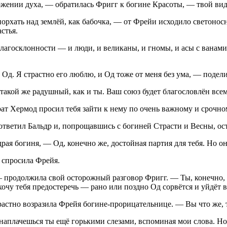
ении духа, — обратилась Фригг к богине Красоты, — твой вид 
 порхать над землёй, как бабочка, — от Фрейи исходило светонос
стья.
лагосклонности — и люди, и великаны, и гномы, и асы с ванами
Од. Я страстно его люблю, и Од тоже от меня без ума, — подели
акой же радушный, как и ты. Ваш союз будет благословлён всем
ат Хермод просил тебя зайти к нему по очень важному и срочно
тветил Бальдр и, попрощавшись с богиней Страсти и Весны, ост
драя богиня, — Од, конечно же, достойная партия для тебя. Но о
 спросила Фрейя.
 продолжила свой осторожный разговор Фригг. — Ты, конечно, 
 хочу тебя предостеречь — рано или поздно Од сорвётся и уйдёт 
растно возразила Фрейя богине-прорицательнице. — Вы что же, 
аплачешься ты ещё горькими слезами, вспоминая мои слова. Но р