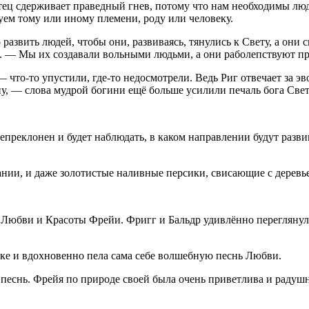
тец сдерживает праведный гнев, потому что нам необходимы люди.
уем тому или иному племени, роду или человеку.
азвить людей, чтобы они, развиваясь, тянулись к Свету, а они 
. — Мы их создавали вольными людьми, а они раболепствуют пре
 что-то упустили, где-то недосмотрели. Ведь Риг отвечает за э
ну, — слова мудрой богини ещё больше усилили печаль бога Свет
непреклонен и будет наблюдать, в каком направлении будут разв
нии, и даже золотистые наливные персики, свисающие с деревье
и Любви и Красоты Фрейи. Фригг и Бальдр удивлённо перегляну
ке и вдохновенно пела сама себе волшебную песнь Любви.
песнь. Фрейя по природе своей была очень приветлива и радушн