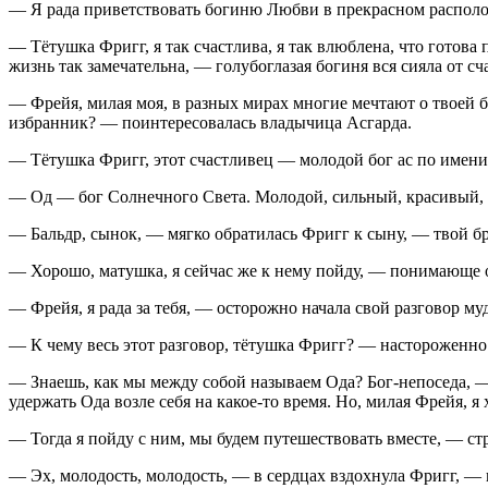
— Я рада приветствовать богиню Любви в прекрасном располож
— Тётушка Фригг, я так счастлива, я так влюблена, что готова
жизнь так замечательна, — голубоглазая богиня вся сияла от сча
— Фрейя, милая моя, в разных мирах многие мечтают о твоей б
избранник? — поинтересовалась владычица Асгарда.
— Тётушка Фригг, этот счастливец — молодой бог ас по имени 
— Од — бог Солнечного Света. Молодой, сильный, красивый, т
— Бальдр, сынок, — мягко обратилась Фригг к сыну, — твой бр
— Хорошо, матушка, я сейчас же к нему пойду, — понимающе о
— Фрейя, я рада за тебя, — осторожно начала свой разговор му
— К чему весь этот разговор, тётушка Фригг? — настороженно
— Знаешь, как мы между собой называем Ода? Бог-непоседа, —
удержать Ода возле себя на какое-то время. Но, милая Фрейя, я
— Тогда я пойду с ним, мы будем путешествовать вместе, — ст
— Эх, молодость, молодость, — в сердцах вздохнула Фригг, — н