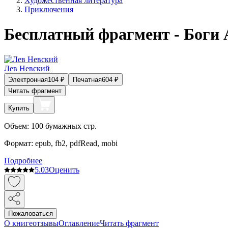
Художественная литература
Приключения
Бесплатный фрагмент - Боги 
Лев Невский
Электронная
104
₽
Печатная
604
₽
Читать фрагмент
Купить
Объем:
100
бумажных стр.
Формат:
epub, fb2, pdfRead, mobi
Подробнее
5.0
3
Оценить
Пожаловаться
О книге
отзывы
Оглавление
Читать фрагмент