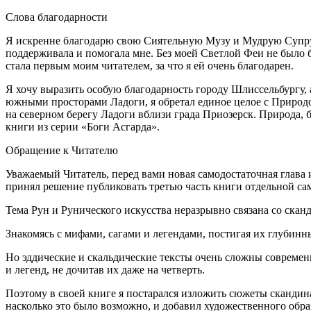
Слова благодарности
Я искренне благодарю свою Сиятельную Музу и Мудрую Супруг
поддерживала и помогала мне. Без моей Светлой Феи не было 
стала первым моим читателем, за что я ей очень благодарен.
Я хочу выразить особую благодарность городу Шлиссельбургу,
южными просторами Ладоги, я обретал единое целое с Природо
на северном берегу Ладоги вблизи града Приозерск. Природа, 
книги из серии «Боги Асгарда».
Обращение к Читателю
Уважаемый Читатель, перед вами новая самодостаточная глава
принял решение публиковать третью часть книги отдельной са
Тема Рун и Рунического искусства неразрывно связана со ска
Знакомясь с мифами, сагами и легендами, постигая их глубин
Но эддические и скальдические тексты очень сложны совреме
и легенд, не дочитав их даже на четверть.
Поэтому в своей книге я постарался изложить сюжеты скандин
насколько это было возможно, и добавил художественного обр