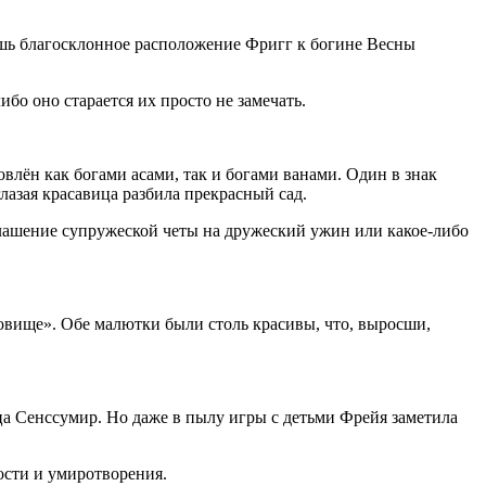
ишь благосклонное расположение Фригг к богине Весны
о оно старается их просто не замечать.
влён как богами асами, так и богами ванами. Один в знак
азая красавица разбила прекрасный сад.
глашение супружеской четы на дружеский ужин или какое-либо
овище». Обе малютки были столь красивы, что, выросши,
рца Сенссумир. Но даже в пылу игры с детьми Фрейя заметила
ости и умиротворения.