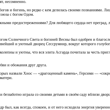
ят, несомненно.
огов и богинь, но редко с кем делилась своими познаниями. Л
союза с богом Одом.
ными предостережениями? Для любящего сердца нет преград, либ
огом Солнечного Света и богиней Весны был одобрен и благосло
ивейший и уютный дворец Сессрумнир, вокруг которого голубогл
олепны и уютны, что вся элита Асгарда почитала за честь при
юбви и обожания друг друга.
оторых назвали Хнос — «драгоценный камень», Герсими — «сокр
матери.
 и беззаботно играла со своими детьми в своём саду вблизи дво
р был, как всегда, спокоен, и от него исходила энергия уверенн