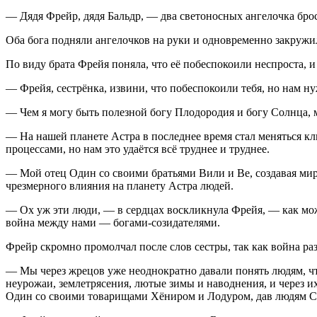
— Дядя Фрейр, дядя Бальдр, — два светоносных ангелочка брос
Оба бога подняли ангелочков на руки и одновременно закружи
По виду брата Фрейя поняла, что её побеспокоили неспроста, и
— Фрейя, сестрёнка, извини, что побеспокоили тебя, но нам н
— Чем я могу быть полезной богу Плодородия и богу Солнца,
— На нашей планете Астра в последнее время стал меняться 
процессами, но нам это удаётся всё труднее и труднее.
— Мой отец Один со своими братьями Вили и Ве, создавая миры
чрезмерного влияния на планету Астра людей.
— Ох уж эти люди, — в сердцах воскликнула Фрейя, — как мож
война между нами — богами-созидателями.
Фрейр скромно промолчал после слов сестры, так как война раз
— Мы через жрецов уже неоднократно давали понять людям, что
неурожаи, землетрясения, лютые зимы и наводнения, и через 
Один со своими товарищами Хёниром и Лодуром, дав людям Св