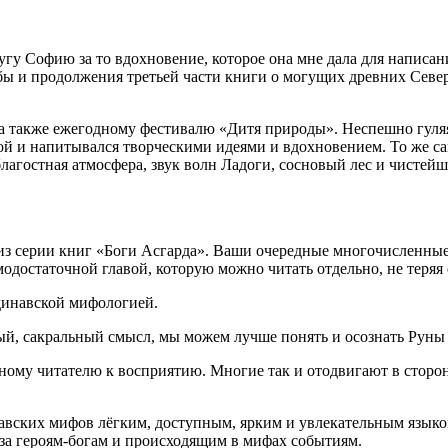
у Софию за то вдохновение, которое она мне дала для написан
бы и продолжения третьей части книги о могущих древних Север
 а также ежегодному фестивалю «Дитя природы». Неспешно гуля
й и напитывался творческими идеями и вдохновением. То же сам
благостная атмосфера, звук волн Ладоги, сосновый лес и чисте
 из серии книг «Боги Асгарда». Ваши очередные многочисленны
модостаточной главой, которую можно читать отдельно, не теря
ндинавской мифологией.
ный, сакральный смысл, мы можем лучше понять и осознать Руны
нному читателю к восприятию. Многие так и отодвигают в стор
авских мифов лёгким, доступным, ярким и увлекательным языком
аза героям-богам и происходящим в мифах событиям.