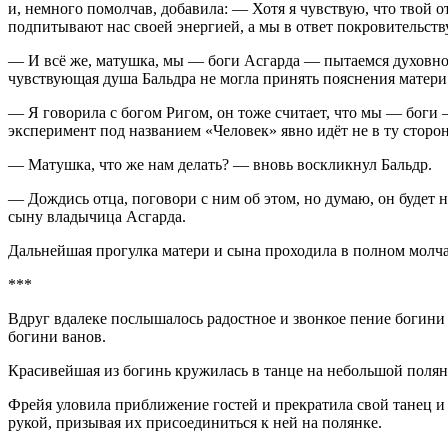
и, немного помолчав, добавила: — Хотя я чувствую, что твой о
подпитывают нас своей энергией, а мы в ответ покровительств
— И всё же, матушка, мы — боги Асгарда — пытаемся духовно р
чувствующая душа Бальдра не могла принять пояснения матери
— Я говорила с богом Ригом, он тоже считает, что мы — боги —
эксперимент под названием «Человек» явно идёт не в ту сторо
— Матушка, что же нам делать? — вновь воскликнул Бальдр.
— Дождись отца, поговори с ним об этом, но думаю, он будет 
сыну владычица Асгарда.
Дальнейшая прогулка матери и сына проходила в полном молча
***
Вдруг вдалеке послышалось радостное и звонкое пение богин
богини ванов.
Красивейшая из богинь кружилась в танце на небольшой полян
Фрейя уловила приближение гостей и прекратила свой танец и 
рукой, призывая их присоединиться к ней на полянке.