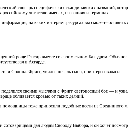
гический словарь специфических скандинавских названий, котор
ых
росси
йскому читателю именах, названиях и терминах.
 информация, на каких интернет-ресурсах вы сможете оставить 
щенной роще Гласир вместе со своим сыном Бальдром. Обычно э
тсутствовал в Асгарде.
ета и Солнца. Фригг, увидев печаль сына, поинтересовалась:
 поделился своими мыслями с Фригг светоносный бог, — и узна
сердце обливается кровью от таких деяний.
и помощницы тоже приносили подобные вести из Срединного мира
и сотоварищами дал людям Свободу Выбора, и он хочет посмотре