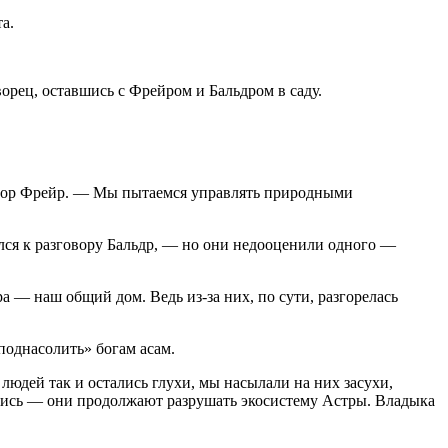
а.
ворец, оставшись с Фрейром и Бальдром в саду.
говор Фрейр. — Мы пытаемся управлять природными
ился к разговору Бальдр, — но они недооценили одного —
 — наш общий дом. Ведь из-за них, по сути, разгорелась
«поднасолить» богам асам.
юдей так и остались глухи, мы насылали на них засухи,
мались — они продолжают разрушать экосистему Астры. Владыка