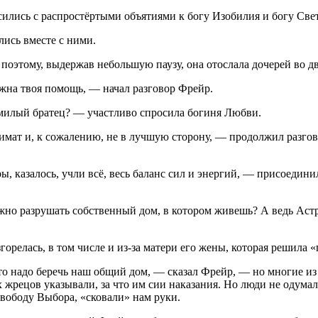
ились с распростёртыми объятиями к богу Изобилия и богу Свет
лись вместе с ними.
 поэтому, выдержав небольшую паузу, она отослала дочерей во д
ужна твоя помощь, — начал разговор Фрейр.
 милый братец? — участливо спросила богиня Любви.
климат и, к сожалению, не в лучшую сторону, — продолжил раз
, казалось, учли всё, весь баланс сил и энергий, — присоедин
но разрушать собственный дом, в котором живешь? А ведь Астра
горелась, в том числе и из-за матери его жены, которая решила 
 надо беречь наш общий дом, — сказал Фрейр, — но многие из л
их жрецов указывали, за что им сии наказания. Но люди не оду
ободу Выбора, «сковали» нам руки.