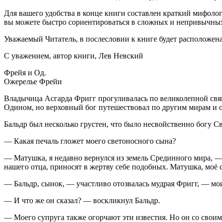
Для вашего удобства в конце книги составлен краткий мифоло
вы можете быстро сориентироваться в сложных и непривычн
Уважаемый Читатель, в послесловии к книге будет расположена
С уважением, автор книги, Лев Невский
Фрейя и Од.
Ожерелье Фрейи
Владычица Асгарда Фригг прогуливалась по великолепной свя
Одином, но верховный бог путешествовал по другим мирам и о
Бальдр был несколько грустен, что было несвойственно богу Св
— Какая печаль гложет моего светоносного сына?
— Матушка, я недавно вернулся из земель Срединного мира, —
нашего отца, приносят в жертву себе подобных. Матушка, моё 
— Бальдр, сынок, — участливо отозвалась мудрая Фригг, — мо
— И что же он сказал? — воскликнул Бальдр.
— Моего супруга также огорчают эти известия. Но он со своим