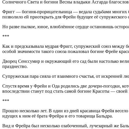
Солнечного Света и богини Весны владыки Асгарда благослов
Фригг — богиня-прорицательница — ведала судьбами многих б
позволило ей приоткрыть для Фрейи будущее её супружеского 
Но разве пылкое, юное, влюблённое сердце остановишь осторож
***
Как и предсказывала мудрая Фригг, супружеский союз между б
особой значимости такого союза пожаловал богине Фрейе крас
Дворец Сенссумир и окружающий его сад были настолько велик
празднество.
Супружеская пара сияла от взаимного счастья, от искренней л
Спустя время у Фрейи и Ода родились две дочери-погодки, к
впоследствии станут под стать самой богине Красоты — своей 
***
Прошло несколько лет. В один из дней красавица Фрейя весело
идущих к ним её брата Фрейра и его товарища Бальдра.
Вид и Фрейра был несколько озабоченный, лучезарный же Бальд