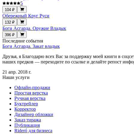
5
104 ₽
Обережный Круг Руси
132 ₽
Боги Асгарда. Оружие Владык
396 ₽
Последние события
Боги Асгарда. Закат владык
Друзья, я Благодарю всех Вас за поддержку моей книги в соцс
наших предков — переходите по ссылке и делайте репост информ
21 апр. 2018 г.
Наши услуги
Офлайн-продажи
Простая верстка
Ручная верстка
Буктрейлер
Корректор
Дизайнер обложки
Заказ тиража
Публикация
Rideró для бизнеса