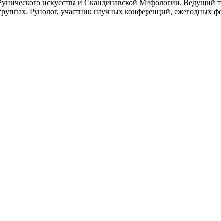
н, Рунического искусства и Скандинавской Мифологии. Ведущий 
группах. Рунолог, участник научных конференций, ежегодных фе