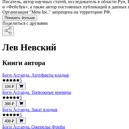
Писатель, автор научных статей, исследователь в области Ру
и «Фейсбук», а также автор постоянных публикаций в данных 
Организация "Meta Inc." запрещена на территории РФ.
Показать больше
Поделиться с друзьями
Лев Невский
Книги автора
Боги Асгарда. Артефакты владык
5
104 ₽
Боги Асгарда. Тревожные времена
5
388 ₽
Боги Асгарда. Закат владык
5
408 ₽
Боги Асгарда. Ожерелье Фрейи