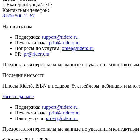
г. Екатеринбург, а/я 313
Контактный телефон
:
8 800 500 11 67
Написать нам
Поддержка
:
support@ridero.ru
Печать тиража
:
print@ridero.ru
Вопросы по услугам
:
order@ridero.ru
PR
:
pr@ridero.ru
Предоставляя персональные данные по указанным контактным д
Последние новости
Плюсы Rideró, ISBN в подарок, буктрейлеры, вебинары и мног
Читать дальше
Поддержка
:
support@ridero.ru
Печать тиража
:
print@ridero.ru
Наши услуги
:
order@ridero.ru
Предоставляя персональные данные по указанным контактным д
© Rideró, 2013—
2026