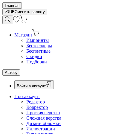
Главная
RUB
Сменить валюту
Магазин
Импринты
Бестселлеры
Бесплатные
Скидки
Подборки
Автору
Войти в аккаунт
Про-аккаунт
Редактор
Корректор
Простая верстка
Сложная верстка
Дизайн обложки
Иллюстрации