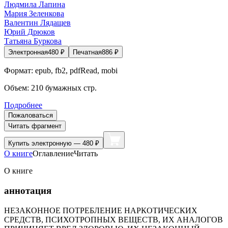
Людмила Лапина
Мария Зеленкова
Валентин Лядащев
Юрий Дрюков
Татьяна Буркова
Электронная
480
₽
Печатная
886
₽
Формат:
epub, fb2, pdfRead, mobi
Объем:
210
бумажных стр.
Подробнее
Пожаловаться
Читать фрагмент
Купить
электронную — 480 ₽
О книге
Оглавление
Читать
О книге
аннотация
НЕЗАКОННОЕ ПОТРЕБЛЕНИЕ НАРКОТИЧЕСКИХ
СРЕДСТВ, ПСИХОТРОПНЫХ ВЕЩЕСТВ, ИХ АНАЛОГОВ