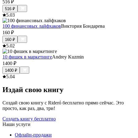
516
₽
516
₽
5.0
3
100 финансовых лайфхаков
Виктория Бондарева
160
₽
160
₽
5.0
2
10 фишек в маркетинге
Andrey Kuzmin
1400
₽
1400
₽
5.0
4
Издай свою книгу
Создай свою книгу с Rideró бесплатно прямо сейчас. Это
просто, как раз, два, три!
Создать книгу бесплатно
Наши услуги
Офлайн-продажи