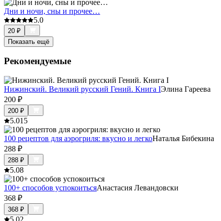
Дни и ночи, сны и прочее…
5.0
20
₽
Показать ещё
Рекомендуемые
Нижинский. Великий русский Гений. Книга I
Элина Гареева
200
₽
200
₽
5.0
15
100 рецептов для аэрогриля: вкусно и легко
Наталья Бибекина
288
₽
288
₽
5.0
8
100+ способов успокоиться
Анастасия Левандовски
368
₽
368
₽
5.0
2