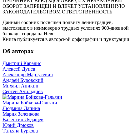
ПРИЧИНЯЕТ ВРЕД ЗДОРОВЬЮ, ИХ НЕЗАКОННЫЙ
ОБОРОТ ЗАПРЕЩЕН И ВЛЕЧЕТ УСТАНОВЛЕННУЮ
ЗАКОНОДАТЕЛЬСТВОМ ОТВЕТСТВЕННОСТЬ
Данный сборник посвящён подвигу ленинградцев,
выстоявших в неимоверно трудных условиях 900-дневной
блокады города на Неве
Книга публикуется в авторской орфографии и пунктуации
Об авторах
Дмитрий Каралис
Алексей Дунев
Александр Мартусевич
Андрей Буровский
Михаил Аникин
Сергей Ачильдиев
Марина Бойкова-Гальяни
Людмила Лапина
Мария Зеленкова
Валентин Лядащев
Юрий Дрюков
Татьяна Буркова