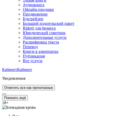
Тираж книги
Аудиокнига
Офлайн-продажи
Продвижение
Буктрейлер
Большой издательский пакет
Rideró для бизнеса
Юридический советник
Дополнительные услуги
Расшифровка текста
Перевод
Книги в аэропортах
Публикация
Все услуги
Кабинет
Кабинет
Уведомления
Отметить все как прочитанные
Показать ещё
18
+