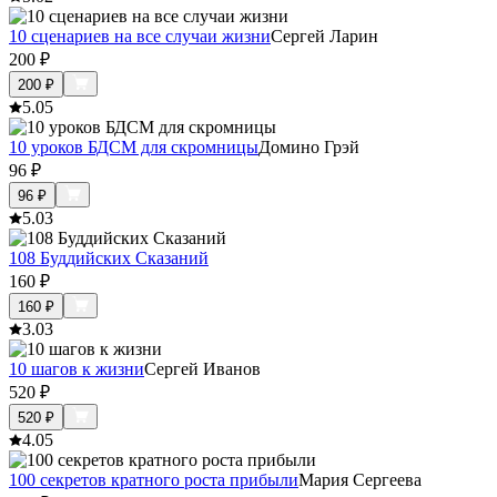
10 сценариев на все случаи жизни
Сергей Ларин
200
₽
200
₽
5.0
5
10 уроков БДСМ для скромницы
Домино Грэй
96
₽
96
₽
5.0
3
108 Буддийских Сказаний
160
₽
160
₽
3.0
3
10 шагов к жизни
Сергей Иванов
520
₽
520
₽
4.0
5
100 секретов кратного роста прибыли
Мария Сергеева