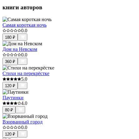
книги авторов
Самая короткая ночь
0.0
180
₽
Дом на Невском
0.0
360
₽
Стихи на перекрёстке
5.0
120
₽
Паутинки
4.0
80
₽
Взорванный город
0.0
120
₽