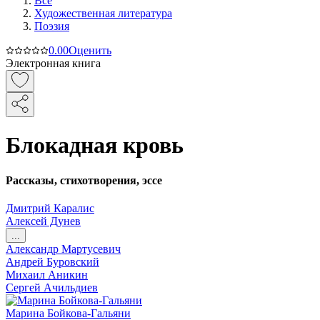
Все
Художественная литература
Поэзия
0.0
0
Оценить
Электронная книга
Блокадная кровь
Рассказы, стихотворения, эссе
Дмитрий Каралис
Алексей Дунев
...
Александр Мартусевич
Андрей Буровский
Михаил Аникин
Сергей Ачильдиев
Марина Бойкова-Гальяни