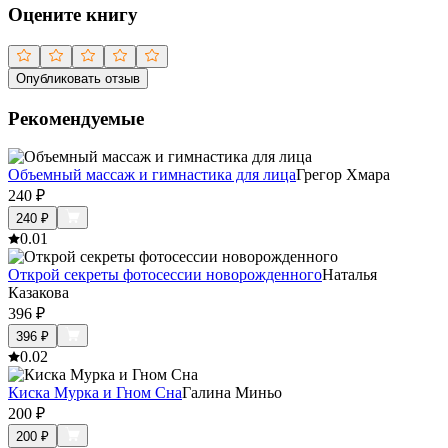
Оцените книгу
Опубликовать отзыв
Рекомендуемые
Объемный массаж и гимнастика для лица
Грегор Хмара
240
₽
240
₽
0.0
1
Открой секреты фотосессии новорожденного
Наталья
Казакова
396
₽
396
₽
0.0
2
Киска Мурка и Гном Сна
Галина Миньо
200
₽
200
₽