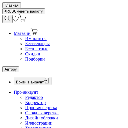
Главная
RUB
Сменить валюту
Магазин
Импринты
Бестселлеры
Бесплатные
Скидки
Подборки
Автору
Войти в аккаунт
Про-аккаунт
Редактор
Корректор
Простая верстка
Сложная верстка
Дизайн обложки
Иллюстрации