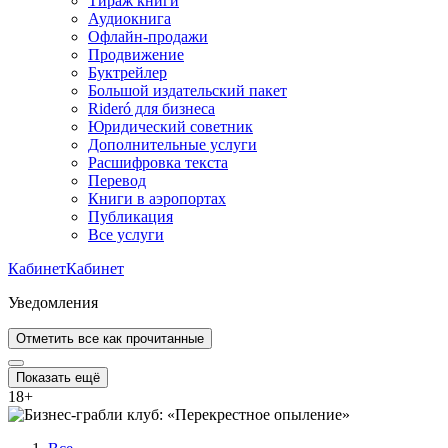
Тираж книги
Аудиокнига
Офлайн-продажи
Продвижение
Буктрейлер
Большой издательский пакет
Rideró для бизнеса
Юридический советник
Дополнительные услуги
Расшифровка текста
Перевод
Книги в аэропортах
Публикация
Все услуги
Кабинет
Кабинет
Уведомления
Отметить все как прочитанные
Показать ещё
18
+