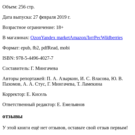
Объем:
256
стр.
Дата выпуска:
27 февраля 2019 г.
Возрастное ограничение:
18
+
В магазинах:
Ozon
Yandex market
Amazon
ЛитРес
Wildberries
Формат:
epub, fb2, pdfRead, mobi
ISBN:
978-5-4496-4027-7
Составитель
:
Г. Мингачева
Авторы репортажей
:
П. А. Азыркин, И. С. Власова, Ю. В.
Пахомов, А. А. Стус, Г. Мингачева, Т. Ламекина
Корректор
:
Е. Кисель
Ответственный редактор
:
Е. Емельянов
отзывы
У этой книги ещё нет отзывов, оставьте свой отзыв первым!