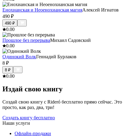
Енохианская и Неоенохианская магия
Алексей Игнатов
490
₽
490
₽
0.0
0
Прошлое без перерыва
Михаил Садовский
0.0
0
Одинокий Волк
Геннадий Бурлаков
8
₽
8
₽
0.0
0
Издай свою книгу
Создай свою книгу с Rideró бесплатно прямо сейчас. Это
просто, как раз, два, три!
Создать книгу бесплатно
Наши услуги
Офлайн-продажи