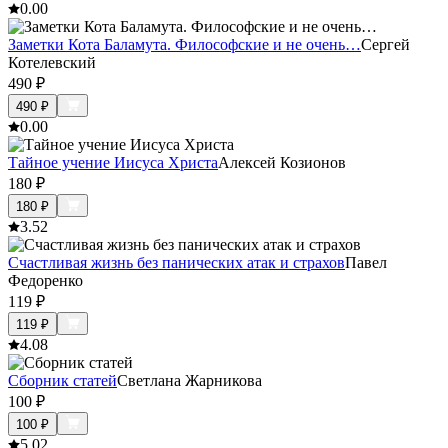
0.0
0
Заметки Кота Баламута. Философские и не очень…
Сергей
Котелевский
490
₽
490
₽
0.0
0
Тайное учение Иисуса Христа
Алексей Козионов
180
₽
180
₽
3.5
2
Счастливая жизнь без панических атак и страхов
Павел
Федоренко
119
₽
119
₽
4.0
8
Сборник статей
Светлана Жарникова
100
₽
100
₽
5.0
2