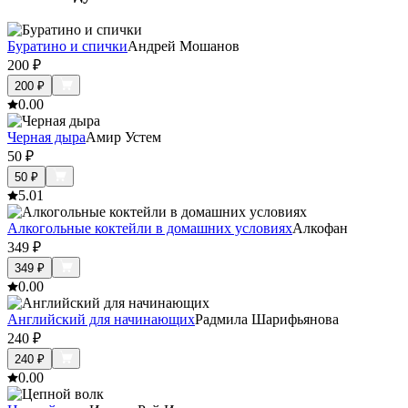
Буратино и спички
Андрей Мошанов
200
₽
200
₽
0.0
0
Черная дыра
Амир Устем
50
₽
50
₽
5.0
1
Алкогольные коктейли в домашних условиях
Алкофан
349
₽
349
₽
0.0
0
Английский для начинающих
Радмила Шарифьянова
240
₽
240
₽
0.0
0