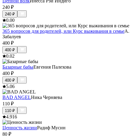
Цепной волк
Инесса Рэй Индиго
240
₽
240
₽
0.0
0
365 вопросов для родителей, или Курс выживания в семье
А.
Забалуев
400
₽
400
₽
0.0
2
Базарные бабы
Евгения Палехова
400
₽
400
₽
5.0
6
BAD ANGEL
Ника Черняева
110
₽
110
₽
4.9
16
Ценность жизни
Радиф Мусин
80
₽