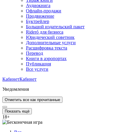
Тираж книги
Аудиокнига
Офлайн-продажи
Продвижение
Буктрейлер
Большой издательский пакет
Rideró для бизнеса
Юридический советник
Дополнительные услуги
Расшифровка текста
Перевод
Книги в аэропортах
Публикация
Все услуги
Кабинет
Кабинет
Уведомления
Отметить все как прочитанные
Показать ещё
18
+