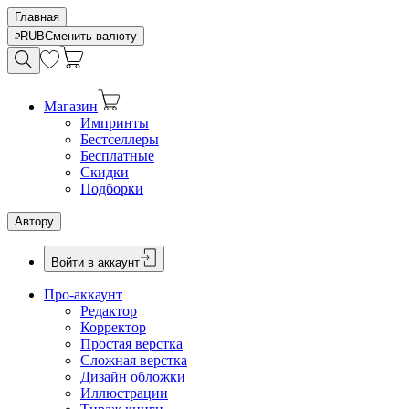
Главная
RUB
Сменить валюту
Магазин
Импринты
Бестселлеры
Бесплатные
Скидки
Подборки
Автору
Войти в аккаунт
Про-аккаунт
Редактор
Корректор
Простая верстка
Сложная верстка
Дизайн обложки
Иллюстрации