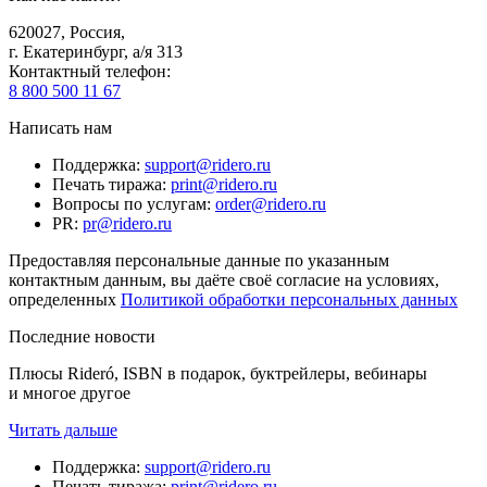
620027
,
Россия
,
г. Екатеринбург, а/я 313
Контактный телефон
:
8 800 500 11 67
Написать нам
Поддержка
:
support@ridero.ru
Печать тиража
:
print@ridero.ru
Вопросы по услугам
:
order@ridero.ru
PR
:
pr@ridero.ru
Предоставляя персональные данные по указанным
контактным данным, вы даёте своё согласие на условиях,
определенных
Политикой обработки персональных данных
Последние новости
Плюсы Rideró, ISBN в подарок, буктрейлеры, вебинары
и многое другое
Читать дальше
Поддержка
:
support@ridero.ru
Печать тиража
:
print@ridero.ru