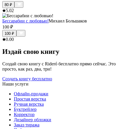
80
₽
5.0
2
Бессарабии с любовью!
Михаил Большаков
100
₽
100
₽
0.0
0
Издай свою книгу
Создай свою книгу с Rideró бесплатно прямо сейчас. Это
просто, как раз, два, три!
Создать книгу бесплатно
Наши услуги
Офлайн-продажи
Простая верстка
Ручная верстка
Буктрейлер
Корректор
Дизайнер обложки
Заказ тиража