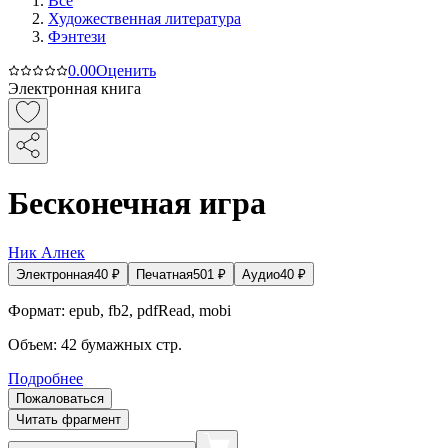
Все
Художественная литература
Фэнтези
0.0
0
Оценить
Электронная книга
Бесконечная игра
Ник Алнек
Электронная
40
₽
Печатная
501
₽
Аудио
40
₽
Формат:
epub, fb2, pdfRead, mobi
Объем:
42
бумажных стр.
Подробнее
Пожаловаться
Читать фрагмент