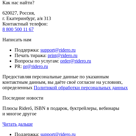
Как нас найти?
620027
,
Россия
,
г. Екатеринбург, а/я 313
Контактный телефон
:
8 800 500 11 67
Написать нам
Поддержка
:
support@ridero.ru
Печать тиража
:
print@ridero.ru
Вопросы по услугам
:
order@ridero.ru
PR
:
pr@ridero.ru
Предоставляя персональные данные по указанным
контактным данным, вы даёте своё согласие на условиях,
определенных
Политикой обработки персональных данных
Последние новости
Плюсы Rideró, ISBN в подарок, буктрейлеры, вебинары
и многое другое
Читать дальше
Поддержка
:
support@ridero.ru