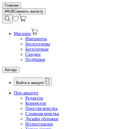
Главная
RUB
Сменить валюту
Магазин
Импринты
Бестселлеры
Бесплатные
Скидки
Подборки
Автору
Войти в аккаунт
Про-аккаунт
Редактор
Корректор
Простая верстка
Сложная верстка
Дизайн обложки
Иллюстрации