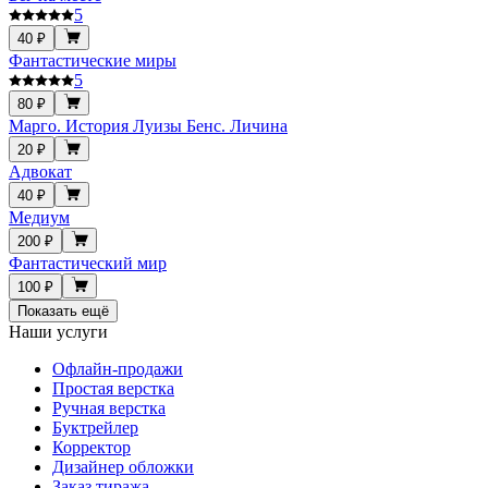
5
40 ₽
Фантастические миры
5
80 ₽
Марго. История Луизы Бенс. Личина
20 ₽
Адвокат
40 ₽
Медиум
200 ₽
Фантастический мир
100 ₽
Показать ещё
Наши услуги
Офлайн-продажи
Простая верстка
Ручная верстка
Буктрейлер
Корректор
Дизайнер обложки
Заказ тиража