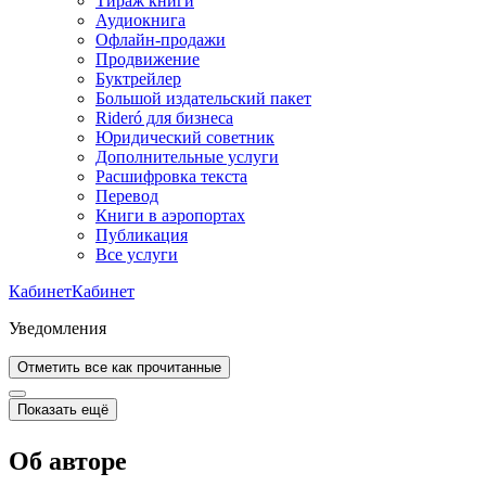
Тираж книги
Аудиокнига
Офлайн-продажи
Продвижение
Буктрейлер
Большой издательский пакет
Rideró для бизнеса
Юридический советник
Дополнительные услуги
Расшифровка текста
Перевод
Книги в аэропортах
Публикация
Все услуги
Кабинет
Кабинет
Уведомления
Отметить все как прочитанные
Показать ещё
Об авторе