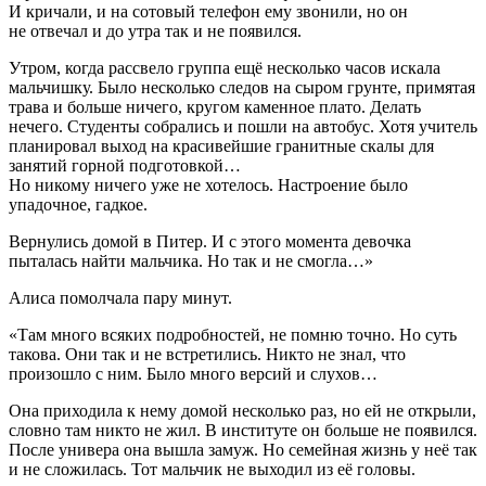
И кричали, и на сотовый телефон ему звонили, но он
не отвечал и до утра так и не появился.
Утром, когда рассвело группа ещё несколько часов искала
мальчишку. Было несколько следов на сыром грунте, примятая
трава и больше ничего, кругом каменное плато. Делать
нечего. Студенты собрались и пошли на автобус. Хотя учитель
планировал выход на красивейшие гранитные скалы для
занятий горной подготовкой…
Но никому ничего уже не хотелось. Настроение было
упадочное, гадкое.
Вернулись домой в Питер. И с этого момента девочка
пыталась найти мальчика. Но так и не смогла…»
Алиса помолчала пару минут.
«Там много всяких подробностей, не помню точно. Но суть
такова. Они так и не встретились. Никто не знал, что
произошло с ним. Было много версий и слухов…
Она приходила к нему домой несколько раз, но ей не открыли,
словно там никто не жил. В институте он больше не появился.
После универа она вышла замуж. Но семейная жизнь у неё так
и не сложилась. Тот мальчик не выходил из её головы.