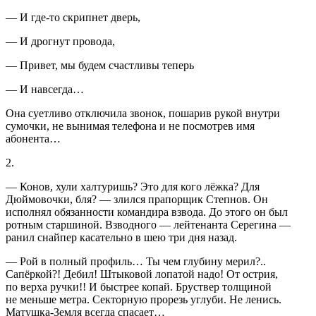
— И где-то скрипнет дверь,
— И дрогнут провода,
— Привет, мы будем счастливы теперь
— И навсегда…
Она суетливо отключила звонок, пошарив рукой внутри
сумочки, не вынимая телефона и не посмотрев имя
абонента…
2.
— Конов, хули халтуришь? Это для кого лёжка? Для
Дюймовочки, бля? — злился прапорщик Степнов. Он
исполнял обязанности командира взвода. До этого он был
ротным старшиной. Взводного — лейтенанта Серегина —
ранил снайпер касательно в шею три дня назад.
— Рой в полный профиль… Ты чем глубину мерил?..
Сапёркой?! Дебил! Штыковой лопатой надо! От острия,
по верха ручки!! И быстрее копай. Бруствер толщиной
не меньше метра. Секторную прорезь углуби. Не ленись.
Матушка-Земля всегда спасает…