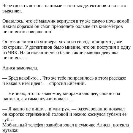
Через десять лет она нанимает частных детективов и вот что
выясняет.
Оказалось, что её мальчик вернулся в ту же самую ночь домой.
Каким образом он смог преодолеть больше ста километров
не понятно совершенно!
Он отчислился из универа, уехал из города и видимо даже
из страны. У детективов было мнение, что он поступил в одну
из ЧВК. На основании чего были такие выводы девушка
не поняла…
Алиса замолчала.
— Бред какой-то… Что же тебе понравилось в этом рассказе
и какая в нём идея? — спросил Евгений.
— Не знаю, что-то знакомое, завораживающее, словно ты
написал, а я сама поучаствовала…
— Я давно не пишу… в «литру», — разочарованно покачал
он коротко стриженной головой и нежно коснулся губами её
губ…
Мобильный телефон завибрировал в сумочке Алисы, потекла
музыка: