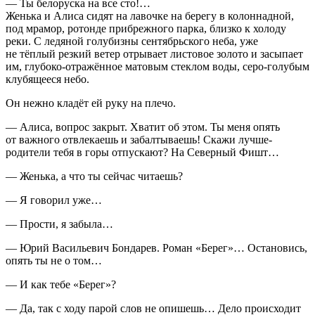
— Ты белоруска на все сто!…
Женька и Алиса сидят на лавочке на берегу в колоннадной,
под мрамор, ротонде прибрежного парка, близко к холоду
реки. С ледяной голубизны сентябрьского неба, уже
не тёплый резкий ветер отрывает листовое золото и засыпает
им, глубоко-отражённое матовым стеклом воды, серо-голубым
клубящееся небо.
Он нежно кладёт ей руку на плечо.
— Алиса, вопрос закрыт. Хватит об этом. Ты меня опять
от важного отвлекаешь и забалтываешь! Скажи лучше-
родители тебя в горы отпускают? На Северный Фишт…
— Женька, а что ты сейчас читаешь?
— Я говорил уже…
— Прости, я забыла…
— Юрий Васильевич Бондарев. Роман «Берег»… Остановись,
опять ты не о том…
— И как тебе «Берег»?
— Да, так с ходу парой слов не опишешь… Дело происходит