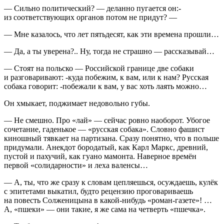
— Сильно политический? — деланно пугается он:-
из соответствующих органов потом не придут? —
— Мне казалось, что лет пятьдесят, как эти времена прошли…
— Да, а ты уверена?.. Ну, тогда не страшно — рассказывай…
— Стоят на польско — Российской границе две собаки
и разговаривают: -куда побежим, к вам, или к нам? Русская
собака говорит: -побежали к вам, у вас хоть лаять можно…
Он хмыкает, поджимает недовольно губы.
— Не смешно. Про «лай» — сейчас ровно наоборот. Убогое
сочетание, гаденькое — «русская собака». Словно фашист
киношный тявкает на партизана. Сразу понятно, что в польше
придумали. Анекдот бородатый, как Карл Маркс, древний,
пустой и пахучий, как гуано мамонта. Наверное времён
первой «солидарности» и леха валенсы…
— А, ты, что же сразу к словам цепляешься, осуждаешь, кулёк
с эпитетами выкатил, будто рецензию проговариваешь
на повесть Солженицына в какой-нибудь «роман-газете»! …
А, «пшеки» — они такие, я же сама на четверть «пшечка».