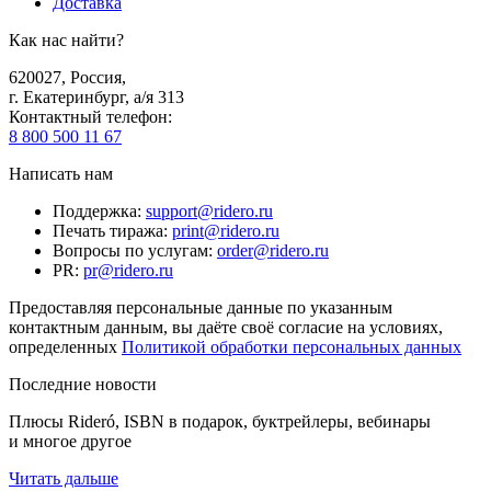
Доставка
Как нас найти?
620027
,
Россия
,
г. Екатеринбург, а/я 313
Контактный телефон
:
8 800 500 11 67
Написать нам
Поддержка
:
support@ridero.ru
Печать тиража
:
print@ridero.ru
Вопросы по услугам
:
order@ridero.ru
PR
:
pr@ridero.ru
Предоставляя персональные данные по указанным
контактным данным, вы даёте своё согласие на условиях,
определенных
Политикой обработки персональных данных
Последние новости
Плюсы Rideró, ISBN в подарок, буктрейлеры, вебинары
и многое другое
Читать дальше