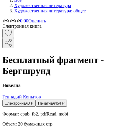
Все
Художественная литература
Художественная литература: общее
0.0
0
Оценить
Электронная книга
Бесплатный фрагмент -
Бергшрунд
Новелла
Геннадий Копытов
Электронная
0
₽
Печатная
454
₽
Формат:
epub, fb2, pdfRead, mobi
Объем:
20
бумажных стр.