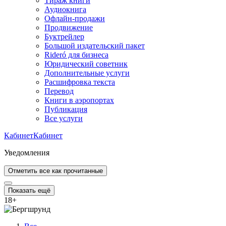
Тираж книги
Аудиокнига
Офлайн-продажи
Продвижение
Буктрейлер
Большой издательский пакет
Rideró для бизнеса
Юридический советник
Дополнительные услуги
Расшифровка текста
Перевод
Книги в аэропортах
Публикация
Все услуги
Кабинет
Кабинет
Уведомления
Отметить все как прочитанные
Показать ещё
18
+