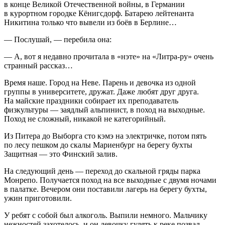
в конце Великой Отечественной войны, в Германии
в курортном городке Кёнигсдорф. Батарею лейтенанта
Никитина только что вывели из боёв в Берлине…
— Послушай, — перебила она:
— А, вот я недавно прочитала в «нэте» на «Литра-ру» очень
странный рассказ…
Время наше. Город на Неве. Парень и девочка из одной
группы в университете, дружат. Даже любят друг друга.
На майские праздники собирает их преподаватель
физкультуры — заядлый альпинист, в поход на выходные.
Поход не сложный, никакой не категорийный.
Из Питера до Выборга сто кэмэ на электричке, потом пять
по лесу пешком до скалы Мариенбург на берегу бухты
Защитная — это Финский залив.
На следующий день — переход до скальной гряды парка
Монрепо. Получается поход на все выходные с двумя ночами
в палатке. Вечером они поставили лагерь на берегу бухты,
ужин приготовили.
У ребят с собой был алкоголь. Выпили немного. Мальчику
нежностей захотелось, и он девочку гулять к реке позвал.