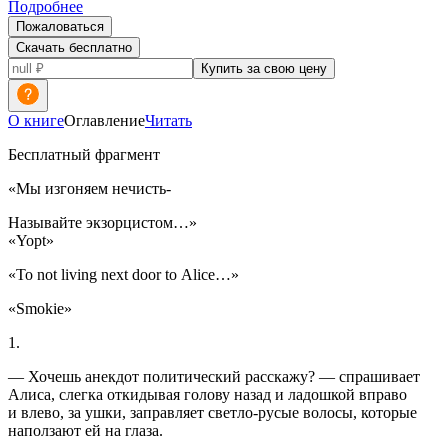
Подробнее
Пожаловаться
Скачать бесплатно
Купить за свою цену
О книге
Оглавление
Читать
Бесплатный фрагмент
«Мы изгоняем нечисть-
Называйте экзорцистом…»
«Yopt»
«To not living next door to Alice…»
«Smokie»
1.
— Хочешь анекдот политический расскажу? — спрашивает
Алиса, слегка откидывая голову назад и ладошкой вправо
и влево, за ушки, заправляет светло-русые волосы, которые
наползают ей на глаза.