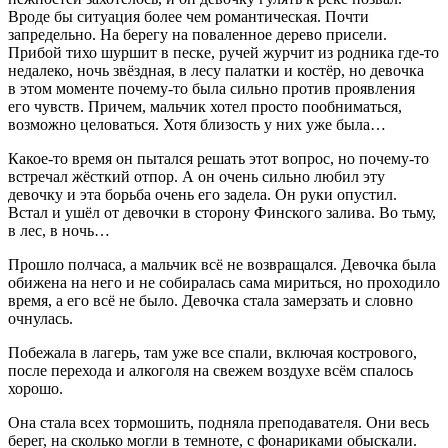
Вроде бы ситуация более чем романтическая. Почти
запредельно. На берегу на поваленное дерево присели.
Прибой тихо шуршит в песке, ручей журчит из родника где-то
недалеко, ночь звёздная, в лесу палатки и костёр, но девочка
в этом моменте почему-то была сильно против проявления
его чувств. Причем, мальчик хотел просто пообниматься,
возможно целоваться. Хотя близость у них уже была…
Какое-то время он пытался решать этот вопрос, но почему-то
встречал жёсткий отпор. А он очень сильно любил эту
девочку и эта борьба очень его задела. Он руки опустил.
Встал и ушёл от девочки в сторону Финского залива. Во тьму,
в лес, в ночь…
Прошло полчаса, а мальчик всё не возвращался. Девочка была
обижена на него и не собиралась сама мириться, но проходило
время, а его всё не было. Девочка стала замерзать и словно
очнулась.
Побежала в лагерь, там уже все спали, включая кострового,
после перехода и алкоголя на свежем воздухе всём спалось
хорошо.
Она стала всех тормошить, подняла преподавателя. Они весь
берег, на сколько могли в темноте, с фонариками обыскали.