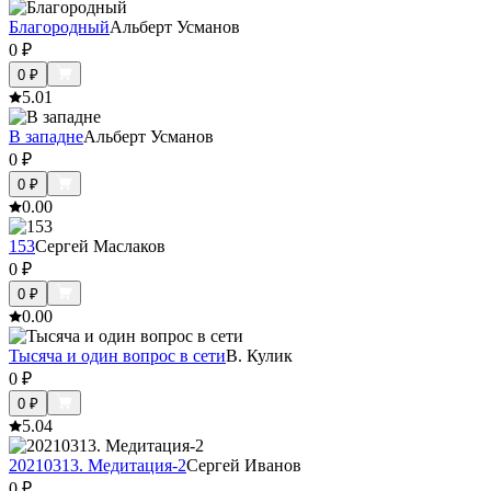
Благородный
Альберт Усманов
0
₽
0
₽
5.0
1
В западне
Альберт Усманов
0
₽
0
₽
0.0
0
153
Сергей Маслаков
0
₽
0
₽
0.0
0
Тысяча и один вопрос в сети
В. Кулик
0
₽
0
₽
5.0
4
20210313. Медитация-2
Сергей Иванов
0
₽