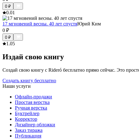
0
₽
0.0
1
17 мгновений весны. 40 лет спустя
Юрий Ким
0
₽
0
₽
1.0
5
Издай свою книгу
Создай свою книгу с Rideró бесплатно прямо сейчас. Это просто,
Создать книгу бесплатно
Наши услуги
Офлайн-продажи
Простая верстка
Ручная верстка
Буктрейлер
Корректор
Дизайнер обложки
Заказ тиража
Публикация