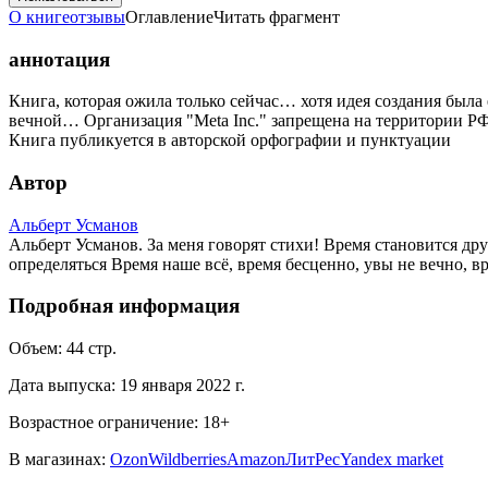
О книге
отзывы
Оглавление
Читать фрагмент
аннотация
Книга, которая ожила только сейчас… хотя идея создания была е
вечной… Организация "Meta Inc." запрещена на территории РФ
Книга публикуется в авторской орфографии и пунктуации
Автор
Альберт Усманов
Альберт Усманов. За меня говорят стихи! Время становится дру
определяться Время наше всё, время бесценно, увы не вечно, в
Подробная информация
Объем:
44
стр.
Дата выпуска:
19 января 2022 г.
Возрастное ограничение:
18
+
В магазинах:
Ozon
Wildberries
Amazon
ЛитРес
Yandex market