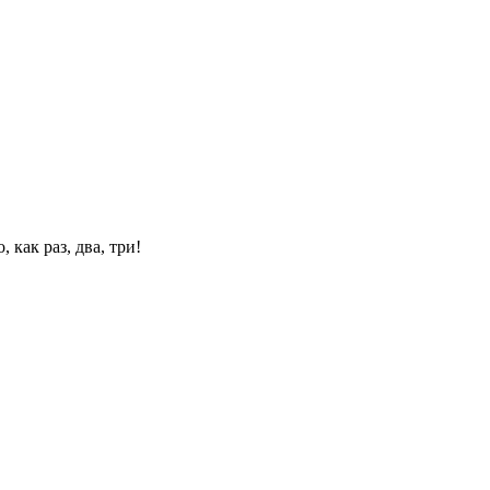
 как раз, два, три!