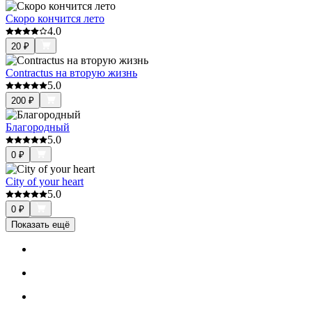
Скоро кончится лето
4.0
20
₽
Contractus на вторую жизнь
5.0
200
₽
Благородный
5.0
0
₽
City of your heart
5.0
0
₽
Показать ещё