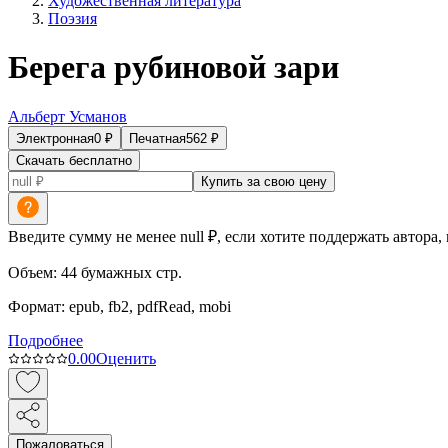
Художественная литература
Поэзия
Берега рубиновой зари
Альберт Усманов
Электронная
0
₽
Печатная
562
₽
Скачать бесплатно
Купить за свою цену
Введите сумму не менее null ₽, если хотите поддержать автора,
Объем:
44
бумажных стр.
Формат:
epub, fb2, pdfRead, mobi
Подробнее
0.0
0
Оценить
Пожаловаться