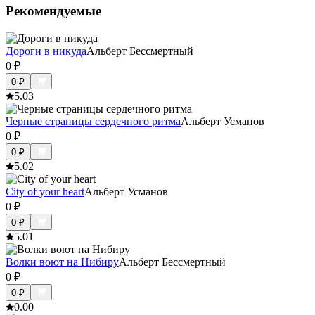
Рекомендуемые
Дороги в никуда
Альберт Бессмертный
0
₽
0
₽
5.0
3
Черные страницы сердечного ритма
Альберт Усманов
0
₽
0
₽
5.0
2
City of your heart
Альберт Усманов
0
₽
0
₽
5.0
1
Волки воют на Нибиру
Альберт Бессмертный
0
₽
0
₽
0.0
0