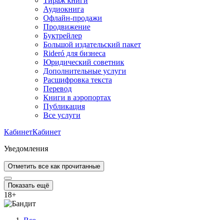
Тираж книги
Аудиокнига
Офлайн-продажи
Продвижение
Буктрейлер
Большой издательский пакет
Rideró для бизнеса
Юридический советник
Дополнительные услуги
Расшифровка текста
Перевод
Книги в аэропортах
Публикация
Все услуги
Кабинет
Кабинет
Уведомления
Отметить все как прочитанные
Показать ещё
18
+