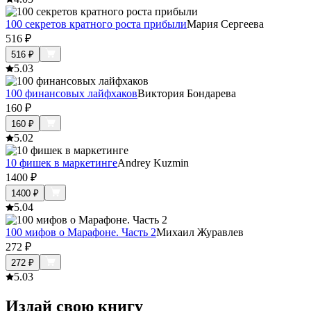
100 секретов кратного роста прибыли
Мария Сергеева
516
₽
516
₽
5.0
3
100 финансовых лайфхаков
Виктория Бондарева
160
₽
160
₽
5.0
2
10 фишек в маркетинге
Andrey Kuzmin
1400
₽
1400
₽
5.0
4
100 мифов о Марафоне. Часть 2
Михаил Журавлев
272
₽
272
₽
5.0
3
Издай свою книгу