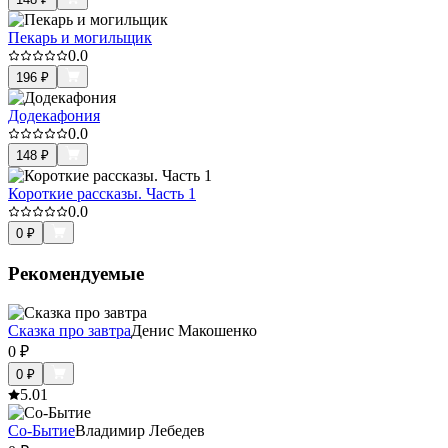
Пекарь и могильщик
0.0
196
₽
Додекафония
0.0
148
₽
Короткие рассказы. Часть 1
0.0
0
₽
Рекомендуемые
Сказка про завтра
Денис Макошенко
0
₽
0
₽
5.0
1
Со-Бытие
Владимир Лебедев