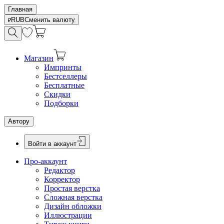
Главная
RUB
Сменить валюту
Магазин
Импринты
Бестселлеры
Бесплатные
Скидки
Подборки
Автору
Войти в аккаунт
Про-аккаунт
Редактор
Корректор
Простая верстка
Сложная верстка
Дизайн обложки
Иллюстрации