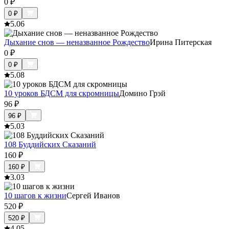
0
₽
0
₽
5.0
6
Дыхание снов — неназванное Рождество
Ирина Питерская
0
₽
0
₽
5.0
8
10 уроков БДСМ для скромницы
Домино Грэй
96
₽
96
₽
5.0
3
108 Буддийских Сказаний
160
₽
160
₽
3.0
3
10 шагов к жизни
Сергей Иванов
520
₽
520
₽
4.0
5