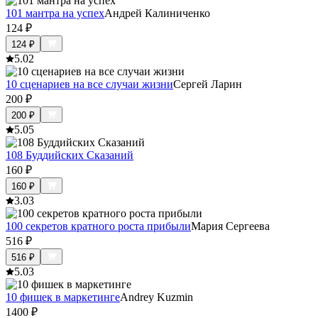
101 мантра на успех
Андрей Калиниченко
124
₽
124
₽
5.0
2
10 сценариев на все случаи жизни
Сергей Ларин
200
₽
200
₽
5.0
5
108 Буддийских Сказаний
160
₽
160
₽
3.0
3
100 секретов кратного роста прибыли
Мария Сергеева
516
₽
516
₽
5.0
3
10 фишек в маркетинге
Andrey Kuzmin
1400
₽