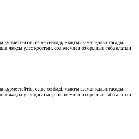
а құрметтейтін, өзіне сенімді, мықты азамат қалыптасады.
 үшін жақсы үлес қосатын, сол әлемнен өз орынын таба алатын
а құрметтейтін, өзіне сенімді, мықты азамат қалыптасады.
 үшін жақсы үлес қосатын, сол әлемнен өз орынын таба алатын