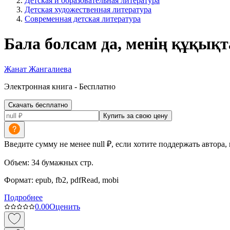
Детская и образовательная литература
Детская художественная литература
Современная детская литература
Бала болсам да, менің құқық
Жанат Жангалиева
Электронная
книга -
Бесплатно
Скачать бесплатно
Купить за свою цену
Введите сумму не менее null ₽, если хотите поддержать автора,
Объем:
34
бумажных стр.
Формат:
epub, fb2, pdfRead, mobi
Подробнее
0.0
0
Оценить