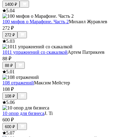
1400
₽
5.0
4
100 мифов о Марафоне. Часть 2
Михаил Журавлев
272
₽
272
₽
5.0
3
1011 упражнений со скакалкой
Артем Патрикеев
88
₽
88
₽
5.0
1
108 отражений
Максим Мейстер
108
₽
108
₽
5.0
6
10 опор для бизнеса
J. Ti
600
₽
600
₽
5.0
7