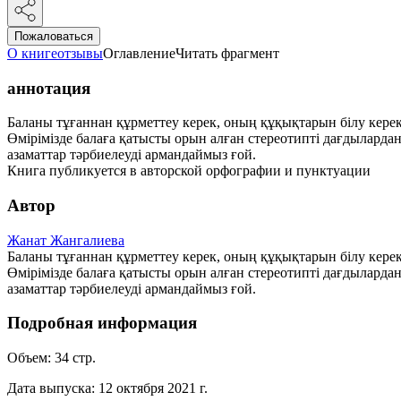
Пожаловаться
О книге
отзывы
Оглавление
Читать фрагмент
аннотация
Баланы тұғаннан құрметтеу керек, оның құқықтарын білу керек,
Өмірімізде балаға қатысты орын алған стереотипті дағдылардан
азаматтар тәрбиелеуді армандаймыз ғой.
Книга публикуется в авторской орфографии и пунктуации
Автор
Жанат Жангалиева
Баланы тұғаннан құрметтеу керек, оның құқықтарын білу керек,
Өмірімізде балаға қатысты орын алған стереотипті дағдылардан
азаматтар тәрбиелеуді армандаймыз ғой.
Подробная информация
Объем:
34
стр.
Дата выпуска:
12 октября 2021 г.