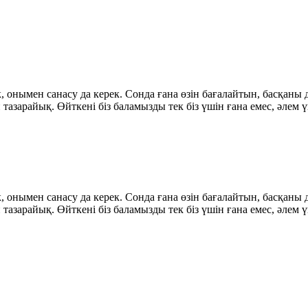
 онымен санасу да керек. Сонда ғана өзін бағалайтын, басқаны д
 тазарайық. Өйткені біз баламызды тек біз үшін ғана емес, әлем
 онымен санасу да керек. Сонда ғана өзін бағалайтын, басқаны д
 тазарайық. Өйткені біз баламызды тек біз үшін ғана емес, әлем