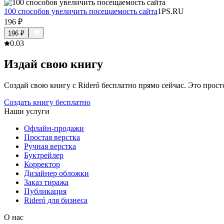
100 способов увеличить посещаемость сайта
1PS.RU
196
₽
196
₽
0.0
3
Издай свою книгу
Создай свою книгу с Rideró бесплатно прямо сейчас. Это просто,
Создать книгу бесплатно
Наши услуги
Офлайн-продажи
Простая верстка
Ручная верстка
Буктрейлер
Корректор
Дизайнер обложки
Заказ тиража
Публикация
Rideró для бизнеса
О нас