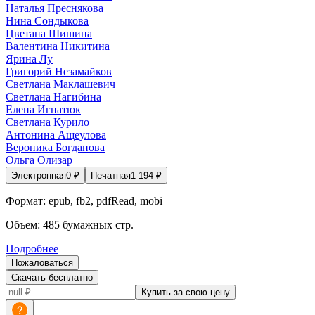
Наталья Преснякова
Нина Сондыкова
Цветана Шишина
Валентина Никитина
Ярина Лу
Григорий Незамайков
Светлана Маклашевич
Светлана Нагибина
Елена Игнатюк
Светлана Курило
Антонина Ащеулова
Вероника Богданова
Ольга Олизар
Электронная
0
₽
Печатная
1 194
₽
Формат:
epub, fb2, pdfRead, mobi
Объем:
485
бумажных стр.
Подробнее
Пожаловаться
Скачать бесплатно
Купить за свою цену