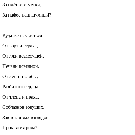
За плётки и метки,
За пафос наш шумный?
Куда же нам деться
От горя и страха,
От лжи вездесущей,
Печали всеядной,
От лени и злобы,
Разбитого сердца,
От тлена и праха,
Соблазнов зовущих,
Завистливых взглядов,
Проклятия рода?