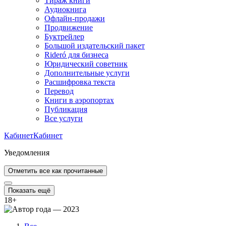
Тираж книги
Аудиокнига
Офлайн-продажи
Продвижение
Буктрейлер
Большой издательский пакет
Rideró для бизнеса
Юридический советник
Дополнительные услуги
Расшифровка текста
Перевод
Книги в аэропортах
Публикация
Все услуги
Кабинет
Кабинет
Уведомления
Отметить все как прочитанные
Показать ещё
18
+