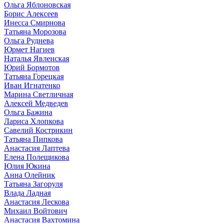
Ольга Яблоновская
Борис Алексеев
Инесса Смирнова
Татьяна Морозова
Ольга Руднева
Юрмет Нагиев
Наталья Явленская
Юрий Бормотов
Татьяна Горецкая
Иван Игнатенко
Марина Светличная
Алексей Медведев
Ольга Бажина
Лариса Хлопкова
Савелий Кострикин
Татьяна Пипкова
Анастасия Лаптева
Елена Полещикова
Юлия Юкина
Анна Олейник
Татьяна Загоруля
Влада Ладная
Анастасия Лескова
Михаил Войтович
Анастасия Вахтомина