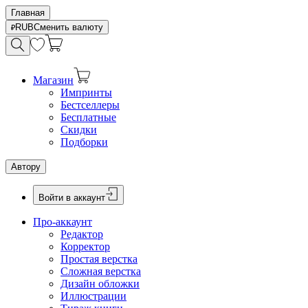
Главная
RUB
Сменить валюту
Магазин
Импринты
Бестселлеры
Бесплатные
Скидки
Подборки
Автору
Войти в аккаунт
Про-аккаунт
Редактор
Корректор
Простая верстка
Сложная верстка
Дизайн обложки
Иллюстрации