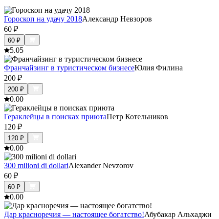
Гороскоп на удачу 2018
Александр Невзоров
60
₽
60
₽
5.0
5
Франчайзинг в туристическом бизнесе
Юлия Филина
200
₽
200
₽
0.0
0
Гераклейцы в поисках приюта
Петр Котельников
120
₽
120
₽
0.0
0
300 milioni di dollari
Alexander Nevzorov
60
₽
60
₽
0.0
0
Дар красноречия — настоящее богатство!
Абубакар Альхаджи