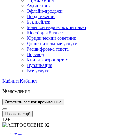
Тираж книги
Аудиокнига
Офлайн-продажи
Продвижение
Буктрейлер
Большой издательский пакет
Rideró для бизнеса
Юридический советник
Дополнительные услуги
Расшифровка текста
Перевод
Книги в аэропортах
Публикация
Все услуги
Кабинет
Кабинет
Уведомления
Отметить все как прочитанные
Показать ещё
12
+