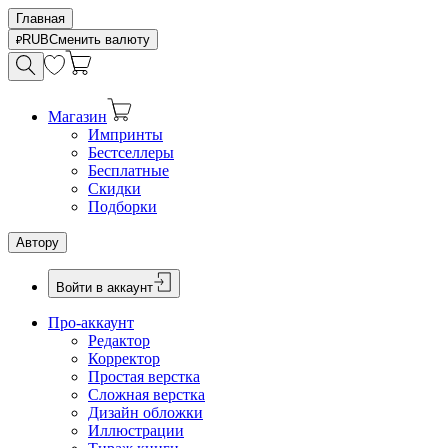
Главная
RUB
Сменить валюту
Магазин
Импринты
Бестселлеры
Бесплатные
Скидки
Подборки
Автору
Войти в аккаунт
Про-аккаунт
Редактор
Корректор
Простая верстка
Сложная верстка
Дизайн обложки
Иллюстрации