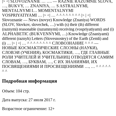
|> <| SLOVOZNANIE … …. — RAZNIE RAZUMNIE SLOVA,
…, BUKVY, … ZNANIYA, … S ASTRALNYMI,
MENTALNYMI I… MOMENTALNYMI
VOSPRIYATIYAMI … |> <| … ^ ^ ^ ^ ^ ^ ^ ^ |> | <|
Slovoznanie — News (novye) Knowledge (Znaniya) WORDS
(SLOV, Slovkov, slovechek, …) with (s) their (ih) different
(raznymi) reasonable (razumnymi) receiving (vospriyatiyami) and (i)
ALPHABETIC (BUKVENNYMI, …) Knowledge (Znaniyami)
different (raznyh) Letters (Slovesnostey) of the Earth (Zemli) and
(i) … |> | <| … ^ ^ ^ ^ ^ ^ ^ ^ СЛОВОЗНАНИЕ ^ ^ ^ —
НОВЫЕ КОСМАКТИЧЕСКИЕ СЛОЭНЫ (НАУКИ),
СЛОВЭИ (УЧЕНИЯ), КОСМАКТИКИ, …, ГДЕ ГЛАВНЫЕ
РОЛИ УЧИТЕЛЕЙ И УЧИТЕЛЬНИЦ ОТВОДЯТСЯ САМИМ
СЛОВАМ, …, БУКВАМ, …, С ИХ ЗНАНИЯМИ, ИХ
ПОСВЯЩЕНИЯМИ И ПРОСВЕЩЕНИЯМИ …, … ^ ^ ^ ^ ^
^ ^
Подробная информация
Объем:
104
стр.
Дата выпуска:
27 июля 2017 г.
Возрастное ограничение:
12
+