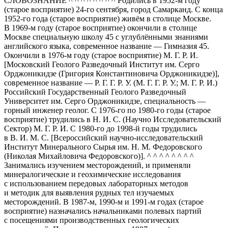
СЛОВОЗНАНИЕ ^ ^ ^ ^ ^ ^ ^ ^ Родились в 1952-м году
(старое восприятие) 24-го сентября, город Самарканд. С конца
1952-го года (старое восприятие) живём в столице Москве.
В 1969-м году (старое восприятие) окончили в столице
Москве специальную школу 45 с углублёнными знаниями
английского языка, современное название — Гимназия 45.
Окончили в 1976-м году (старое восприятие) М. Г. Р. И.
[Московский Геолого Разведочный Институт им. Серго
Орджоникидзе (Григория Константиновича Орджоникидзе)],
современное название — Р. Г. Г. Р. У. (М. Г. Г. Р. У.; М. Г. Р. И.)
Российский Государственный Геолого Разведочный
Университет им. Серго Орджоникидзе, специальность —
горный инженер геолог. С 1976-го по 1980-го годы (старое
восприятие) трудились в Н. И. С. (Научно Исследовательский
Сектор) М. Г. Р. И. С 1980-го до 1998-й годы трудились
в В. И. М. С. [Всероссийский научно-исследовательский
Институт Минерального Сырья им. Н. М. Федоровского
(Николая Михайловича Федоровского)]. ^ ^ ^ ^ ^ ^ ^ ^
Занимались изучением месторождений, и применяли
минералогические и геохимические исследования
с использованием передовых лабораторных методов
и методик для выявления рудных тел изучаемых
месторождений. В 1987-м, 1990-м и 1991-м годах (старое
восприятие) назначались начальниками полевых партий
с посещениями производственных геологических