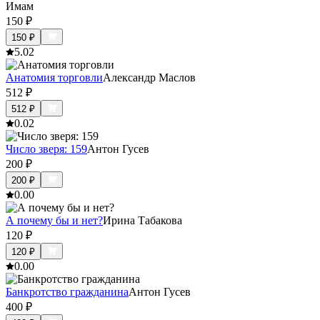
Имам
150
₽
150
₽
5.0
2
Анатомия торговли
Александр Маслов
512
₽
512
₽
0.0
2
Число зверя: 159
Антон Гусев
200
₽
200
₽
0.0
0
А почему бы и нет?
Ирина Табакова
120
₽
120
₽
0.0
0
Банкротство гражданина
Антон Гусев
400
₽