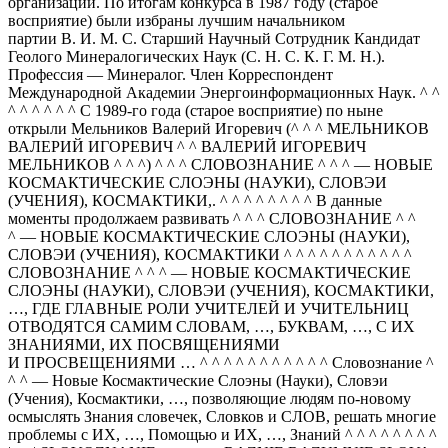
организаций. По итогам конкурса в 1987 году (старое
восприятие) были избраны лучшим начальником
партии В. И. М. С. Старший Научный Сотрудник Кандидат
Геолого Минералогических Наук (С. Н. С. К. Г. М. Н.).
Профессия — Минералог. Член Корреспондент
Международной Академии Энергоинформационных Наук. ^ ^
^ ^ ^ ^ ^ ^ С 1989-го года (старое восприятие) по ныне
открыли Мельников Валерий Игоревич (^ ^ ^ МЕЛЬНИКОВ
ВАЛЕРИЙ ИГОРЕВИЧ ^ ^ ВАЛЕРИЙ ИГОРЕВИЧ
МЕЛЬНИКОВ ^ ^ ^) ^ ^ ^ СЛОВОЗНАНИЕ ^ ^ ^ — НОВЫЕ
КОСМАКТИЧЕСКИЕ СЛОЭНЫ (НАУКИ), СЛОВЭИ
(УЧЕНИЯ), КОСМАКТИКИ,. ^ ^ ^ ^ ^ ^ ^ ^ В данные
моменты продолжаем развивать ^ ^ ^ СЛОВОЗНАНИЕ ^ ^
^ — НОВЫЕ КОСМАКТИЧЕСКИЕ СЛОЭНЫ (НАУКИ),
СЛОВЭИ (УЧЕНИЯ), КОСМАКТИКИ ^ ^ ^ ^ ^ ^ ^ ^ ^ ^ ^
СЛОВОЗНАНИЕ ^ ^ ^ — НОВЫЕ КОСМАКТИЧЕСКИЕ
СЛОЭНЫ (НАУКИ), СЛОВЭИ (УЧЕНИЯ), КОСМАКТИКИ,
…, ГДЕ ГЛАВНЫЕ РОЛИ УЧИТЕЛЕЙ И УЧИТЕЛЬНИЦ
ОТВОДЯТСЯ САМИМ СЛОВАМ, …, БУКВАМ, …, С ИХ
ЗНАНИЯМИ, ИХ ПОСВЯЩЕНИЯМИ
И ПРОСВЕЩЕНИЯМИ … ^ ^ ^ ^ ^ ^ ^ ^ ^ ^ ^ Словознание ^
^ ^ — Новые Космактические Слоэны (Науки), Словэи
(Учения), Космактики, …, позволяющие людям по-новому
осмыслять Знания словечек, Словков и СЛОВ, решать многие
проблемы с ИХ, …, Помощью и ИХ, …, Знаний ^ ^ ^ ^ ^ ^ ^ ^