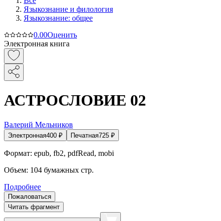
Все
Языкознание и филология
Языкознание: общее
0.0
0
Оценить
Электронная книга
АСТРОСЛОВИЕ 02
Валерий Мельников
Электронная
400
₽
Печатная
725
₽
Формат:
epub, fb2, pdfRead, mobi
Объем:
104
бумажных стр.
Подробнее
Пожаловаться
Читать фрагмент